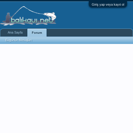
Giriş yap veya kayıt ol
Ana Sayfa
Forum
Bugünün Mesajları