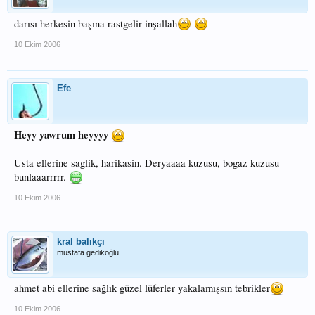
darısı herkesin başına rastgelir inşallah
10 Ekim 2006
Efe
Heyy yawrum heyyyy
Usta ellerine saglik, harikasin. Deryaaaa kuzusu, bogaz kuzusu
bunlaaarrrrr.
10 Ekim 2006
kral balıkçı
mustafa gedikoğlu
ahmet abi ellerine sağlık güzel lüferler yakalamışsın tebrikler
10 Ekim 2006