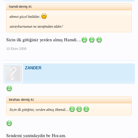
hamdi demiş ki:
ahmet güzel balıklar..
sarayburnunun ne tarafından aldın?
Sizin ilk gittiğiniz yerden almış Hamdi....
10 Ekim 2006
ZANDER
birahas demiş ki:
Sizin ilk gittiğiniz yerden almış Hamdi....
Sendemi yanindaydin be Hocam.