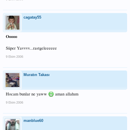
cagatay55
Ooooo
Süper Yavvvv...rastgeleeeeee
9 Ekim 2006
Muratın Takası
Hocam bunlar ne yaww
aman allahım
9 Ekim 2006
manblue60