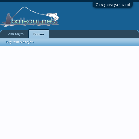
Giriş yap veya kayıt ol
Ana Sayfa
Forum
Bugünün Mesajları