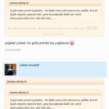
smena demiş ki:
üzgün ama çoook üzgünüm... bu hafta sonu evde oturuyoruz galiba. ben de
kışlık salçamı yapayım bari. gene kursağımda kaldı yav. yarın
denizegidecektim ben. ühü ühü ühü......
Sen salçaları yap kardeş...Bende pekmezle uğraşıyorum hafta sonu..
Pazartesi günü balıkları görünce ikimizde keşke diyeceğiz...
Hepsini görüntüle...
Balıkçı ne yağmur dinler ne çamur
yağmur çamur vız gelir,yeterki taş yağmasın.
22 Eylül 2006
celen.mustaf
birahas demiş ki:
smena demiş ki:
üzgün ama çoook üzgünüm... bu hafta sonu evde oturuyoruz galiba. ben de
kışlık salçamı yapayım bari. gene kursağımda kaldı yav. yarın
denizegidecektim ben. ühü ühü ühü......