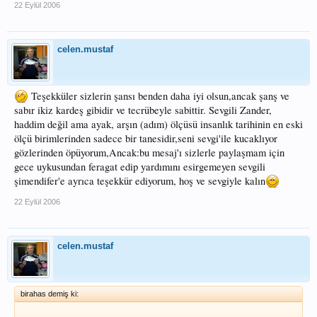
22 Eylül 2006
celen.mustaf
Teşekküler sizlerin şansı benden daha iyi olsun,ancak şanş ve
sabır ikiz kardeş gibidir ve tecrübeyle sabittir. Sevgili Zander,
haddim değil ama ayak, arşın (adım) ölçüsü insanlık tarihinin en eski
ölçü birimlerinden sadece bir tanesidir,seni sevgi'ile kucaklıyor
gözlerinden öpüyorum,Ancak:bu mesaj'ı sizlerle paylaşmam için
gece uykusundan feragat edip yardımını esirgemeyen sevgili
şimendifer'e ayrıca teşekkür ediyorum, hoş ve sevgiyle kalın
22 Eylül 2006
celen.mustaf
birahas demiş ki: