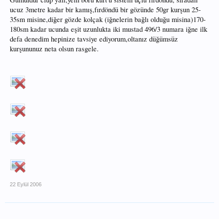
ucuz 3metre kadar bir kamış,fırdöndü bir gözünde 50gr kurşun 25-
35sm misine,diğer gözde kolçak (iğnelerin bağlı olduğu misina)170-
180sm kadar ucunda eşit uzunlukta iki mustad 496/3 numara iğne ilk
defa denedim hepinize tavsiye ediyorum,oltanız düğümsüz
kurşununuz neta olsun rasgele.
22 Eylül 2006