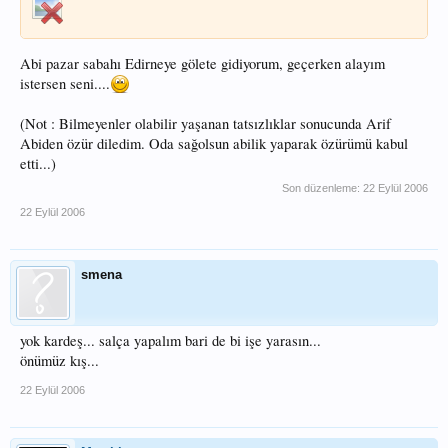
Abi pazar sabahı Edirneye gölete gidiyorum, geçerken alayım
istersen seni....
(Not : Bilmeyenler olabilir yaşanan tatsızlıklar sonucunda Arif
Abiden özür diledim. Oda sağolsun abilik yaparak özürümü kabul
etti...)
Son düzenleme:
22 Eylül 2006
22 Eylül 2006
smena
yok kardeş... salça yapalım bari de bi işe yarasın...
önümüz kış...
22 Eylül 2006