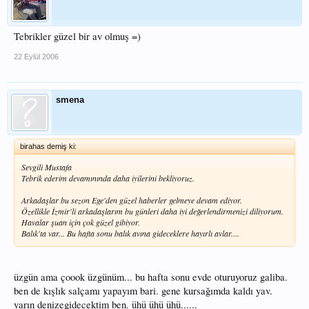
Tebrikler güzel bir av olmuş =)
22 Eylül 2006
smena
birahas demiş ki:
Sevgili Mustafa
Tebrik ederim devamınında daha iyilerini bekliyoruz.
Arkadaşlar bu sezon Ege'den güzel haberler gelmeye devam ediyor.
Özellikle İzmir'li arkadaşlarım bu günleri daha iyi değerlendirmenizi diliyorum.
Havalar şuan için çok güzel gibiyor.
Balık'ta var... Bu hafta sonu balık avına gideceklere hayırlı avlar....
üzgün ama çoook üzgünüm... bu hafta sonu evde oturuyoruz galiba.
ben de kışlık salçamı yapayım bari. gene kursağımda kaldı yav.
yarın denizegidecektim ben. ühü ühü ühü......