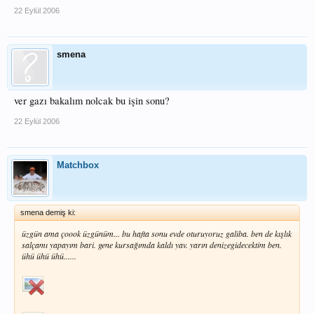
22 Eylül 2006
smena
ver gazı bakalım nolcak bu işin sonu?
22 Eylül 2006
Matchbox
smena demiş ki:
üzgün ama çoook üzgünüm... bu hafta sonu evde oturuyoruz galiba. ben de kışlık
salçamı yapayım bari. gene kursağımda kaldı yav. yarın denizegidecektim ben.
ühü ühü ühü......