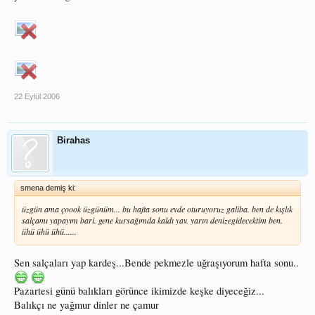
22 Eylül 2006
Birahas
smena demiş ki:
üzgün ama çoook üzgünüm... bu hafta sonu evde oturuyoruz galiba. ben de kışlık
salçamı yapayım bari. gene kursağımda kaldı yav. yarın denizegidecektim ben.
ühü ühü ühü......
Sen salçaları yap kardeş...Bende pekmezle uğraşıyorum hafta sonu..
Pazartesi günü balıkları görünce ikimizde keşke diyeceğiz...
Balıkçı ne yağmur dinler ne çamur