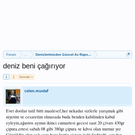
Forum
...
Denizlerimizden Güncel Av Raporları
deniz beni çağırıyor
1
2
Sonraki >
celen.mustaf
Evet dostlar tatil bitti maalesef,her nekadar sizlerle yarışmak gibi
niyetim ve cesaretim olmasada buda benden kabilinden kabul
eyleyin,ağustos ayının ikinci cumartesi gecesi saat 20 çivarı 430gr
çipura,ertesi sabah 08 gibi 380gr çipura ve kdvsi olan mırmır yer
Gümüldür clup yalı,yem boru kurt'u sistem üçlü fırdöndü, sıradan