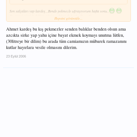
Sen salçaları yap kardeş...Bende pekmezle uğraşıyorum hafta sonu..
Pazartesi günü balıkları görünce ikimizde keşke diyeceğiz...
Hepsini görüntüle...
Balıkçı ne yağmur dinler ne çamur
Ahmet kardeş bu kış pekmezler senden balıklar benden olsun ama
azcıkta sirke yap yahu içine bayat ekmek koymayı unutma lütfen,
(30litreye bir dilim) bu arada tüm camiamızın mübarek ramazanını
kutlar hayırlara vesile olmasını dilerim.
23 Eylül 2006