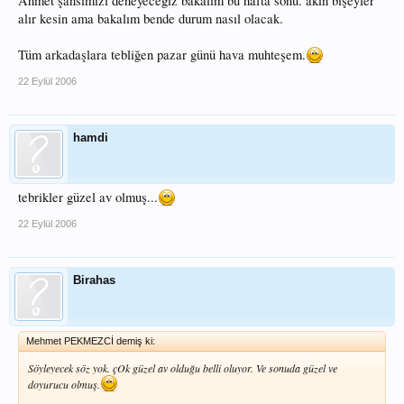
Ahmet şansımızı deneyeceğiz bakalım bu hafta sonu. akın bişeyler
alır kesin ama bakalım bende durum nasıl olacak.
Tüm arkadaşlara tebliğen pazar günü hava muhteşem.
22 Eylül 2006
hamdi
tebrikler güzel av olmuş...
22 Eylül 2006
Birahas
Mehmet PEKMEZCİ demiş ki:
Söyleyecek söz yok. çOk güzel av olduğu belli oluyor. Ve sonuda güzel ve
doyurucu olmuş.