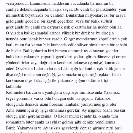
versiyonudur. Luminisens maddesini vücudunda barındıran bu
canlıya dokunulduğunda bir ışık saçar. Bu canlı bir planktondur, yani
milimetrik boyutlarda bir canlıdır. Bunlardan milyonlarcası bir araya
geldiğinde geceleri bir kayık geçerken, veya bir balık sürüsü
geçtiğinde bu canlılara çarparak ışık çıkartmalarına neden olurlar.
O yüzden balıkçı sandallarında yüksek bir direk ve bu direğin
ucunda oturulacak bir yer vardır. Gırgır motorlarının köprülerinin çok
katlı ve en üst kattan bile kumanda edilebiliyor olmalarının bir sebebi
de budur. Balıkçılardan biri buraya oturarak ay olmayan geceleri
balıkların yakamoz yaparak geçtikleri yolları görüp dümenciyi oraya
yönlendirirler veya doğrudan kendileri tekneye (gemiye) kumanda
eder. O yüzden Lüfer avlarken Lüks ışığı kullanılır, ışık balık gelsin
diye değil misinanın değdiği, yakamozların çıkardığı ışıktan Lüfer
korkmasın diye Lüks ışığı ile yakamoz ışığını öldürmek için
kullanılır.
Kelimeleri harcarken yanlışlara düşmeyelim. Esasında Yakamoz
(eğer göreniniz varsa bilir) olağan üstü bir şeydir, Yakamoz
olduğunda denizde uzun floresan lambalar yanıyormuş gibi olur.
Ama bunun için ay ışığı olmaması gerekir. Ay ışığında (daha baskın
olduğu için) göremezsiniz. O kadar muhteşemdir ki, o anda tüm
romantizm biter sanki uzaylılar gelmiş gibi denize yönelirsiniz.
Birde Yakamozlu ve Ay ışıksız gecelerde denize girince pırıl pırıl