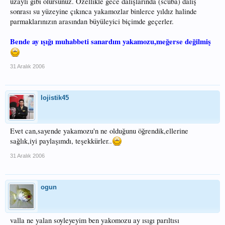
uzaylı gibi olursunuz. Özellikle gece dalışlarında (scuba) dalış
sonrası su yüzeyine çıkınca yakamozlar binlerce yıldız halinde
parmaklarınızın arasından büyüleyici biçimde geçerler.
Bende ay ışığı muhabbeti sanardım yakamozu,meğerse değilmiş
31 Aralık 2006
lojistik45
Evet can,sayende yakamozu'n ne olduğunu öğrendik,ellerine
sağlık,iyi paylaşımdı, teşekkürler..
31 Aralık 2006
ogun
valla ne yalan soyleyeyim ben yakomozu ay ısıgı parıltısı