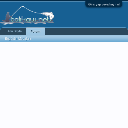
Giriş yap veya kayıt ol
Ana Sayfa
Forum
Bugünün Mesajları