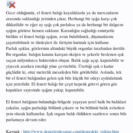
Gece olduğunda, el feneri balığı kayalıklarda ya da mercanların
arasında saklandığı yerinden çıkar. Herhangi bir ışığa karşı çok
dikkatlidir ve eğer ay ışığı çok parlaksa ya da herhangi bir dalgıcın
ışığını görürse hemen saklanır. Karanlığın sağladığı emniyetle
birlikte el feneri balığı ışığını, avını bulabilmek, düşmanlarını
şaşırtabilmek ve türdeşleri ile iletişim kurmak için kullanır.
Parlak ışıklar, gözlerinin altındaki büyük organlar tarafından üretilir.
Bu organlar, balığın kanına karışan oksijen ve şekerle beslenen ışık
saçan milyonlarca bakteriden oluşur. Balık ışığı açıp, kapatabilir ve
yiyecek ararken istediği yöne çevirebilir. Ürettiği ışık o kadar
güçlüdür ki, otuz metrelik mesafeden bile görülebilir. Aslında, tek
bir el feneri balığından gelen ışık bile küçük bir odayı aydınlatmak
için yeterlidir. El feneri balığı bir çeşit kepenk görevi gören göz
kapakları sayesinde ışığını yakıp, kapatabilir.
El feneri balığının bulunduğu bölgede yaşayan yerel halk bu balıklari
yakalar, ışığın parladığı bölümü çıkarır ve bu bölümü balık avlarken
yem olarak kullanırlar. Işık organı balık öldükten saatlerce sonra bile
parlamaya devam eder.
Kaynak :
http://www.denizlerdesanat.com/denizdeki_isiklar.htm