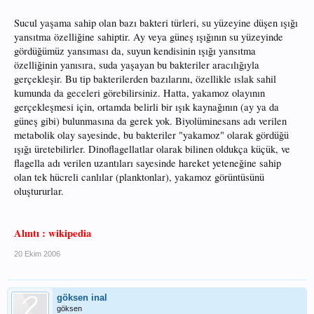
Sucul yaşama sahip olan bazı bakteri türleri, su yüzeyine düşen ışığı
yansıtma özelliğine sahiptir. Ay veya güneş ışığının su yüzeyinde
gördüğümüz yansıması da, suyun kendisinin ışığı yansıtma
özelliğinin yanısıra, suda yaşayan bu bakteriler aracılığıyla
gerçekleşir. Bu tip bakterilerden bazılarını, özellikle ıslak sahil
kumunda da geceleri görebilirsiniz. Hatta, yakamoz olayının
gerçekleşmesi için, ortamda belirli bir ışık kaynağının (ay ya da
güneş gibi) bulunmasına da gerek yok. Biyolüminesans adı verilen
metabolik olay sayesinde, bu bakteriler "yakamoz" olarak gördüğü
ışığı üretebilirler. Dinoflagellatlar olarak bilinen oldukça küçük, ve
flagella adı verilen uzantıları sayesinde hareket yeteneğine sahip
olan tek hücreli canlılar (planktonlar), yakamoz görüntüsünü
oluştururlar.
Alıntı : wikipedia
20 Ekim 2006
göksen inal
göksen