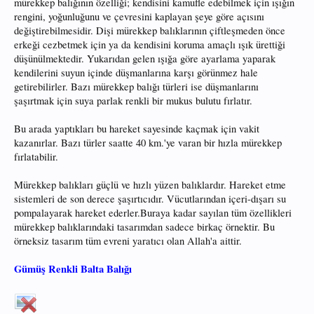
mürekkep balığının özelliği; kendisini kamufle edebilmek için ışığın
rengini, yoğunluğunu ve çevresini kaplayan şeye göre açısını
değiştirebilmesidir. Dişi mürekkep balıklarının çiftleşmeden önce
erkeği cezbetmek için ya da kendisini koruma amaçlı ışık ürettiği
düşünülmektedir. Yukarıdan gelen ışığa göre ayarlama yaparak
kendilerini suyun içinde düşmanlarına karşı görünmez hale
getirebilirler. Bazı mürekkep balığı türleri ise düşmanlarını
şaşırtmak için suya parlak renkli bir mukus bulutu fırlatır.
Bu arada yaptıkları bu hareket sayesinde kaçmak için vakit
kazanırlar. Bazı türler saatte 40 km.'ye varan bir hızla mürekkep
fırlatabilir.
Mürekkep balıkları güçlü ve hızlı yüzen balıklardır. Hareket etme
sistemleri de son derece şaşırtıcıdır. Vücutlarından içeri-dışarı su
pompalayarak hareket ederler.Buraya kadar sayılan tüm özellikleri
mürekkep balıklarındaki tasarımdan sadece birkaç örnektir. Bu
örneksiz tasarım tüm evreni yaratıcı olan Allah'a aittir.
Gümüş Renkli Balta Balığı