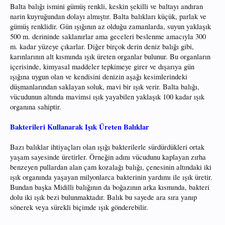
Balta balığı ismini gümüş renkli, keskin şekilli ve baltayı andıran
narin kuyruğundan dolayı almıştır. Balta balıkları küçük, parlak ve
gümüş renklidir. Gün ışığının az olduğu zamanlarda, suyun yaklaşık
500 m. derininde saklanırlar ama geceleri beslenme amacıyla 300
m. kadar yüzeye çıkarlar. Diğer birçok derin deniz balığı gibi,
karınlarının alt kısmında ışık üreten organlar bulunur. Bu organların
içerisinde, kimyasal maddeler tepkimeye girer ve dışarıya gün
ışığına uygun olan ve kendisini denizin aşağı kesimlerindeki
düşmanlarından saklayan soluk, mavi bir ışık verir. Balta balığı,
vücudunun altında mavimsi ışık yayabilen yaklaşık 100 kadar ışık
organına sahiptir.
Bakterileri Kullanarak Işık Üreten Balıklar
Bazı balıklar ihtiyaçları olan ışığı bakterilerle sürdürdükleri ortak
yaşam sayesinde üretirler. Örneğin adını vücudunu kaplayan zırha
benzeyen pullardan alan çam kozalağı balığı, çenesinin altındaki iki
ışık organında yaşayan milyonlarca bakterinin yardımı ile ışık üretir.
Bundan başka Midilli balığının da boğazının arka kısmında, bakteri
dolu iki ışık bezi bulunmaktadır. Balık bu sayede ara sıra yanıp
sönerek veya sürekli biçimde ışık gönderebilir.