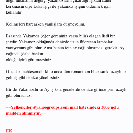
değil misinanın değdiği yakamozların çıkardığı ışıktan Lüfer
korkmasın diye Lüks ışığı ile yakamoz ışığını öldürmek için
kullanılır.
Kelimeleri harcarken yanlışlara düşmeyelim.
Esasında Yakamoz (eğer göreniniz varsa bilir) olağan üstü bir
şeydir, Yakamoz olduğunda denizde uzun flüoresan lambalar
yanıyormuş gibi olur. Ama bunun için ay ışığı olmaması gerekir. Ay
ışığında (daha baskın
olduğu için) göremezsiniz.
O kadar muhteşemdir ki, o anda tüm romantizm biter sanki uzaylılar
gelmiş gibi denize yönelirsiniz.
Bir de Yakamozlu ve Ay ışıksız gecelerde denize girince pırıl uzaylı
gibi olursunuz.
==Yelkenciler@yahoogroups.com mail listesindeki 3005 nolu
mailden alınmıştır.==
EK :