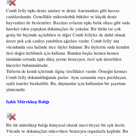
Comb Jelly tıpkı deniz anaları ve deniz Anemonları gibi hassas
canlılardandır. Genellikle mikroskobik bitkiler ve küçük deniz
hayvanları ile beslenirler. Bazıları avlarını tıpkı balık oltası gibi suda
hareket eden yapışkan dokunaçları ile yakalar. Bir türün ise çok
geniş bir biçimde açılabilen ve diğer Comb Jellyler de dahil olmak
üzere pek çok canlıyı yutabilen ağızları vardır. Comb Jelly' nin
vücudunda sıra halinde ince tüyler bulunur. Bu tüylerini suda kendini
ileri doğru itebilmek için kullanır. Bundan başka hemen hemen
tümünün sırtında tıpkı dikiş yerine benzeyen, özel ışık üretebilen
hücreler bulunmaktadır.
Türlerin de kendi içlerinde ilginç özellikleri vardır. Örneğin kırmızı
Comb Jelly dokunulduğunda parlar. Aynı zamanda suya parıldayan,
ışıklı taneler bırakabilir. Bu, düşmanlar için kullanılan bir şaşırtma
yöntemidir.
Işıklı Mürekkep Balığı
Bir tür mürekkep balığı kimyasal olarak mavi-beyaz bir ışık üretir.
Vücudu ve dokunaçları mücevhere benzeyen organlarla kaplıdır. Bu