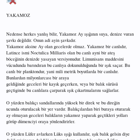
YAKAMOZ
Nedense herkes yanlış bilir, Yakamoz Ay ışığının suya, denize vuran
şavkı değildir. Onun adi ayin şavkıdır.
Yakamoz aksine Ay olan gecelerde olmaz. Yakamoz bir canlıdır,
Latince ismi Noctulica Milliaris olan bu canlı ayni bir ateş
böceğinin denizde yasayan versiyonudur. Limunisans maddesini
vücudunda barındıran bu canlıya dokunulduğunda bir ışık saçar. Bu
canlı bir planktondur, yani mili metrik boyutlarda bir canlıdır.
Bunlardan milyonlarcası bir araya
geldiğinde geceleri bir kayık geçerken, veya bir balık sürüsü
geçtiginde bu canlılara çarparak ışık çıkartmalarını sağlarlar.
O yüzden balıkçı sandallarında yüksek bir direk ve bu direğin
ucunda oturulacak bir yer vardır. Balıkçılardan biri buraya oturarak
ay olmayan geceleri balıkların yakamoz yaparak geçtikleri yolları
görüp dümenciyi oraya yönlendirirler.
O yüzden Lüfer avlarken Lüks ışığı kullanılır, ışık balık gelsin diye