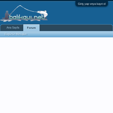
Giriş yap veya kayıt ol
Ana Sayfa
Forum
Bugünün Mesajları