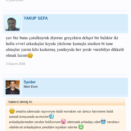
9 Eylül 2006
YAKUP SEFA
yav biz buna çatalkuyruk diyoruz gerçekten dehşet bir balıktır iki
hafta evvel arkadaşlar kıyıda yüzleme kamışla atarken bi tane
almışlar yarım kilo kadarmış yanikıyıda her yerde vurabiliyo dikkatli
olmak lazım
3 Kasım 2006
Spider
Mert Eren
haberci demiş ki:
antalya alanyada yaşıyorum balık merakım var denize hayranım balık
tutmak konusunda acemiyim
arkadaşlarımdan yardım bekliyorum
alanyada arkadaşı olan
yardımcı
olabilecek arkadaşlara şimdiden teşekkür ederim.