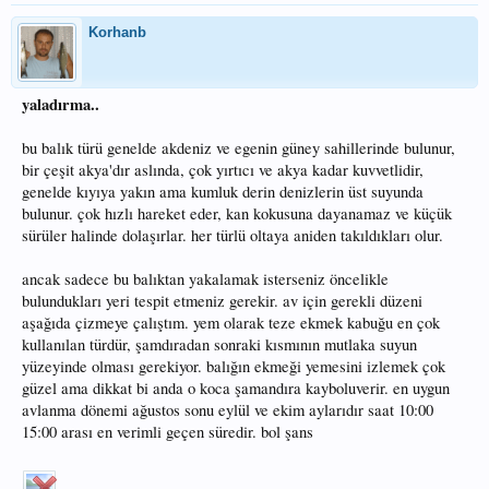
Korhanb
yaladırma..
bu balık türü genelde akdeniz ve egenin güney sahillerinde bulunur,
bir çeşit akya'dır aslında, çok yırtıcı ve akya kadar kuvvetlidir,
genelde kıyıya yakın ama kumluk derin denizlerin üst suyunda
bulunur. çok hızlı hareket eder, kan kokusuna dayanamaz ve küçük
sürüler halinde dolaşırlar. her türlü oltaya aniden takıldıkları olur.
ancak sadece bu balıktan yakalamak isterseniz öncelikle
bulundukları yeri tespit etmeniz gerekir. av için gerekli düzeni
aşağıda çizmeye çalıştım. yem olarak teze ekmek kabuğu en çok
kullanılan türdür, şamdıradan sonraki kısmının mutlaka suyun
yüzeyinde olması gerekiyor. balığın ekmeği yemesini izlemek çok
güzel ama dikkat bi anda o koca şamandıra kayboluverir. en uygun
avlanma dönemi ağustos sonu eylül ve ekim aylarıdır saat 10:00
15:00 arası en verimli geçen süredir. bol şans