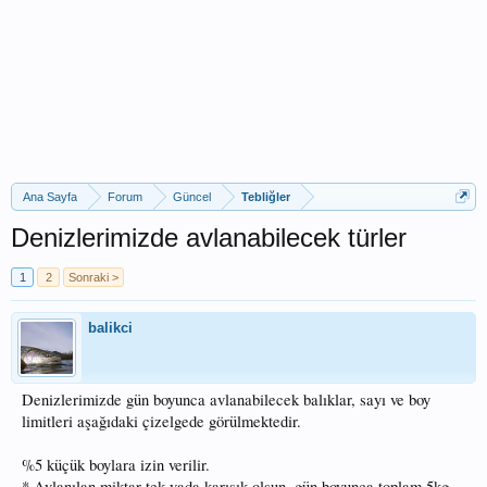
Ana Sayfa
Forum
Güncel
Tebliğler
Denizlerimizde avlanabilecek türler
1
2
Sonraki >
balikci
Denizlerimizde gün boyunca avlanabilecek balıklar, sayı ve boy
limitleri aşağıdaki çizelgede görülmektedir.
%5 küçük boylara izin verilir.
* Avlanılan miktar tek yada karışık olsun, gün boyunca toplam 5kg