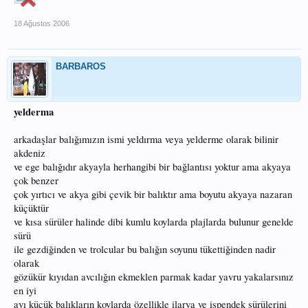
18 Ağustos 2006
BARBAROS
yelderma
arkadaşlar balığımızın ismi yeldırma veya yelderme olarak bilinir
akdeniz
ve ege balığıdır akyayla herhangibi bir bağlantısı yoktur ama akyaya
çok benzer
çok yırtıcı ve akya gibi çevik bir balıktır ama boyutu akyaya nazaran
küçüktür
ve kısa sürüler halinde dibi kumlu koylarda plajlarda bulunur genelde
sürü
ile gezdiğinden ve trolcular bu balığın soyunu tükettiğinden nadir
olarak
gözükür kıyıdan avcılığın ekmeklen parmak kadar yavru yakalarsınız
en iyi
avı küçük balıkların koylarda özellikle ilarya ve ispendek sürülerini