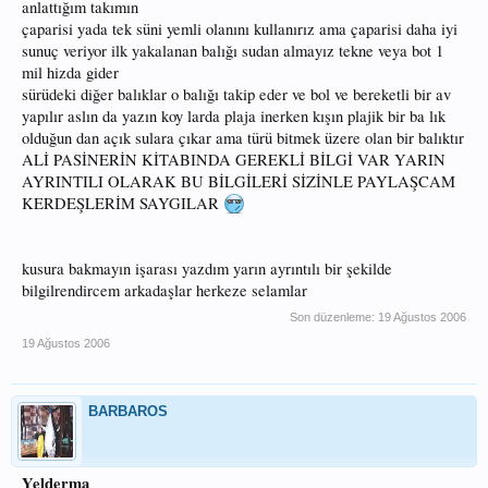
anlattığım takımın
çaparisi yada tek süni yemli olanını kullanırız ama çaparisi daha iyi
sunuç veriyor ilk yakalanan balığı sudan almayız tekne veya bot 1
mil hizda gider
sürüdeki diğer balıklar o balığı takip eder ve bol ve bereketli bir av
yapılır aslın da yazın koy larda plaja inerken kışın plajik bir ba lık
olduğun dan açık sulara çıkar ama türü bitmek üzere olan bir balıktır
ALİ PASİNERİN KİTABINDA GEREKLİ BİLGİ VAR YARIN
AYRINTILI OLARAK BU BİLGİLERİ SİZİNLE PAYLAŞCAM
KERDEŞLERİM SAYGILAR
kusura bakmayın işarası yazdım yarın ayrıntılı bir şekilde
bilgilrendircem arkadaşlar herkeze selamlar
Son düzenleme:
19 Ağustos 2006
19 Ağustos 2006
BARBAROS
Yelderma