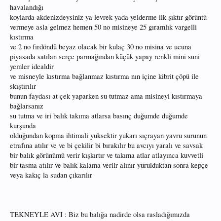
havalandığı
koylarda akdenizdeysiniz ya levrek yada yelderme ilk şıktır görüntü
vermeye asla gelmez hemen 50 no misineye 25 gıramlık vargelli
kıstırma
ve 2 no fırdöndü beyaz olacak bir kulaç 30 no misina ve ucuna
piyasada satılan serçe parmağından küçük yapay renkli mini suni
yemler idealdir
ve misneyle kıstırma bağlanmaz kıstırma nın içine kibrit çöpü ile
skıştırılır
bunun faydası at çek yaparken su tutmaz ama misineyi kıstırmaya
bağlarsanız
su tutma ve iri balık takıma atlarsa basınç duğumde duğumde
kurşunda
olduğundan kopma ihtimali yuksektir yukarı sıçrayan yavru surunun
etrafına atılır ve ve bi çekilir bi bırakılır bu avcıyı yaralı ve savsak
bir balık görünümü verir kışkırtır ve takıma atlar atlayınca kuvvetli
bir tasma atılır ve balık kalama verilr alınır yurulduktan sonra kepçe
veya kakıç la sudan çıkarılır
TEKNEYLE AVI : Biz bu balığa nadirde olsa rasladığımızda