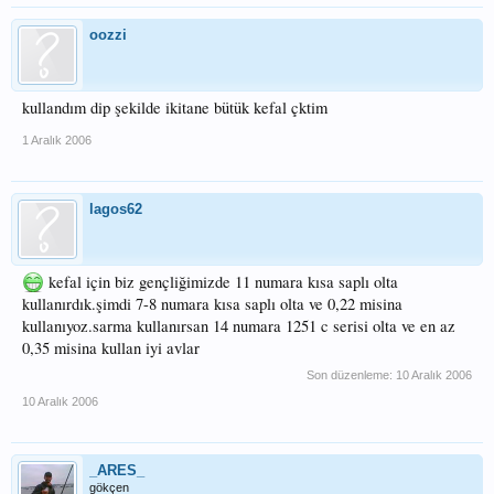
oozzi
kullandım dip şekilde ikitane bütük kefal çktim
1 Aralık 2006
lagos62
kefal için biz gençliğimizde 11 numara kısa saplı olta
kullanırdık.şimdi 7-8 numara kısa saplı olta ve 0,22 misina
kullanıyoz.sarma kullanırsan 14 numara 1251 c serisi olta ve en az
0,35 misina kullan iyi avlar
Son düzenleme:
10 Aralık 2006
10 Aralık 2006
_ARES_
gökçen