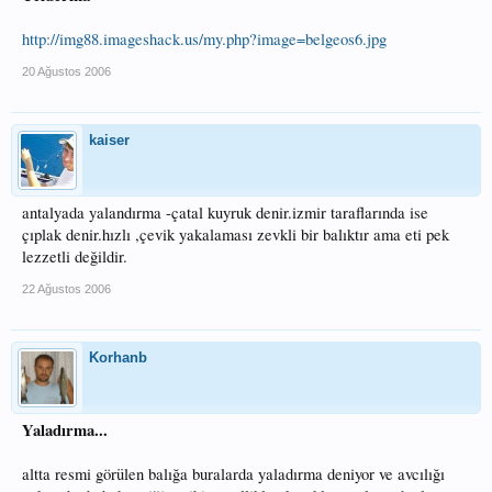
http://img88.imageshack.us/my.php?image=belgeos6.jpg
20 Ağustos 2006
kaiser
antalyada yalandırma -çatal kuyruk denir.izmir taraflarında ise
çıplak denir.hızlı ,çevik yakalaması zevkli bir balıktır ama eti pek
lezzetli değildir.
22 Ağustos 2006
Korhanb
Yaladırma...
altta resmi görülen balığa buralarda yaladırma deniyor ve avcılığı