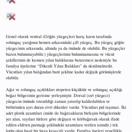
Genel olarak ventral (Göğüs yüzgeçleri hariç karın tarafında
solungaç yarığının hemen arkasındaki çift yüzgeç. Bu yüzgeç göğüs
yüzgecinin arkasında, altında ya da önünde de olabilir. Bu yüzgeçler
bazen bulunmayabilir.) yüzgeçlerinin bulunmamasına ve vücut
şekillerinin de kısmen yılan balıklarına benzemesi nedeniyle bu
familya üyelerine “Dikenli Yılan Balıkları” da denilmektedir.
Vücutları yılan balığından bant şekline kadar değişik görünüşlerde
olabilir.
Ağız ve solungaç açıklıkları nispeten küçüktür ve solungaç açıklığı
boğaz bölgesinin gerisine yerleşmiştir. Dorsal (sırt yüzgeci)
yüzgecin önünde istenildiği zaman yatırılıp kaldırılabilen ve
birbirinden ayrı duran sivri dikenler vardır. Vücutları pul taşımaz. İki
adet plorik uzantıları (mide ile bağırsakların birleşim bölgelerinde
yer alan, sayıları türlere göre değişen ve körbağırsak olarak ifade
edilen eldiven parmağı şeklindeki uzantılara verilen isimdir.) tek
loplu olan basit bir hava keseciği vardır. Familya üyeleri genellikle