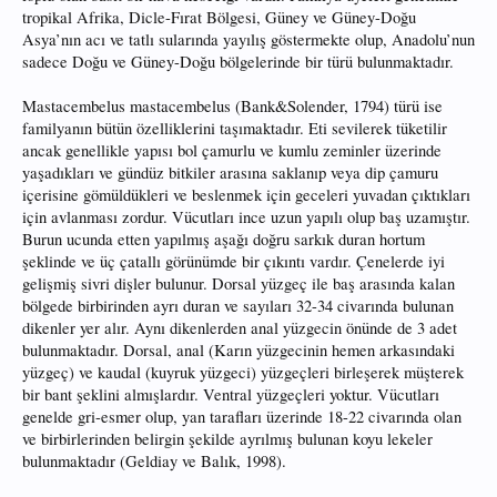
tropikal Afrika, Dicle-Fırat Bölgesi, Güney ve Güney-Doğu
Asya’nın acı ve tatlı sularında yayılış göstermekte olup, Anadolu’nun
sadece Doğu ve Güney-Doğu bölgelerinde bir türü bulunmaktadır.
Mastacembelus mastacembelus (Bank&Solender, 1794) türü ise
familyanın bütün özelliklerini taşımaktadır. Eti sevilerek tüketilir
ancak genellikle yapısı bol çamurlu ve kumlu zeminler üzerinde
yaşadıkları ve gündüz bitkiler arasına saklanıp veya dip çamuru
içerisine gömüldükleri ve beslenmek için geceleri yuvadan çıktıkları
için avlanması zordur. Vücutları ince uzun yapılı olup baş uzamıştır.
Burun ucunda etten yapılmış aşağı doğru sarkık duran hortum
şeklinde ve üç çatallı görünümde bir çıkıntı vardır. Çenelerde iyi
gelişmiş sivri dişler bulunur. Dorsal yüzgeç ile baş arasında kalan
bölgede birbirinden ayrı duran ve sayıları 32-34 civarında bulunan
dikenler yer alır. Aynı dikenlerden anal yüzgecin önünde de 3 adet
bulunmaktadır. Dorsal, anal (Karın yüzgecinin hemen arkasındaki
yüzgeç) ve kaudal (kuyruk yüzgeci) yüzgeçleri birleşerek müşterek
bir bant şeklini almışlardır. Ventral yüzgeçleri yoktur. Vücutları
genelde gri-esmer olup, yan tarafları üzerinde 18-22 civarında olan
ve birbirlerinden belirgin şekilde ayrılmış bulunan koyu lekeler
bulunmaktadır (Geldiay ve Balık, 1998).