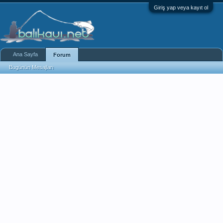
Giriş yap veya kayıt ol
Ana Sayfa
Forum
Bugünün Mesajları