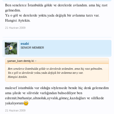
Ben senelerce İstanbulda gölde ve derelerde avlandım. ama hiç rast
gelmedim.
Ya o göl ve derelerde yoktu.yada değişik bir avlanma tarzı var.
Hangisi Aytekin.
21 Haziran 2009
esabi
SENIOR MEMBER
şaman_kam demiş ki:
↑
Ben senelerce İstanbulda gölde ve derelerde avlandım. ama hiç rast gelmedim.
Ya o göl ve derelerde yoktu.yada değişik bir avlanma tarzı var.
Hangisi Aytekin.
malesef istanbulda var olduğu söylensede bende hiç denk gelemedim
ama şilede ve silivride varlığından bahsediliyor ben
edremit,burhaniye,altınoluk,ayvalık,gömeç,kazdağları ve silifkede
yakalıyorum
21 Haziran 2009