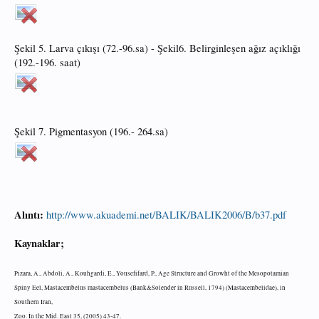
Şekil 5. Larva çıkışı (72.-96.sa) - Şekil6. Belirginleşen ağız açıklığı
(192.-196. saat)
Şekil 7. Pigmentasyon (196.- 264.sa)
Alıntı:
http://www.akuademi.net/BALIK/BALIK2006/B/b37.pdf
Kaynaklar;
Pizara, A., Abdoli, A., Kouhgardi, E., Yousefifard, P., Age Structure and Growht of the Mesopotamian
Spiny Eel, Mastacembelus mastacembelus (Bank&Solender in Russell, 1794) (Mastacembelidae), in
Southern Iran,
Zoo. İn the Mid. East 35, (2005) 43-47.