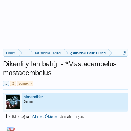
Forum
...
Tatlısudaki Canlılar
İçsulardaki Balık Türleri
Dikenli yılan balığı - *Mastacembelus
mastacembelus
1
2
Sonraki >
simendifer
Sennur
İlk iki fotoğraf
Ahmet Öktener
'den alınmıştır.