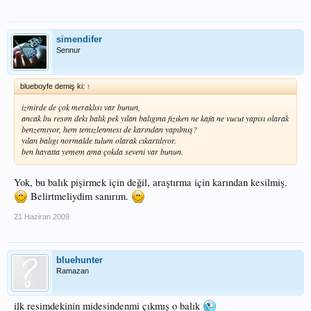
simendifer
Sennur
blueboyfe demiş ki:
↑
izmirde de çok meraklısı var bunun,
ancak bu resım dekı balık pek yılan balıgına fızıken ne kafa ne vucut yapısı olarak
benzemıyor, hem temızlenmesı de karından yapılmış?
yılan balıgı normalde tulum olarak cıkartılıyor.
ben hayatta yemem ama çokda seveni var bunun.
Yok, bu balık pişirmek için değil, araştırma için karından kesilmiş.
Belirtmeliydim sanırım.
21 Haziran 2009
bluehunter
Ramazan
ilk resimdekinin midesindenmi çıkmış o balık