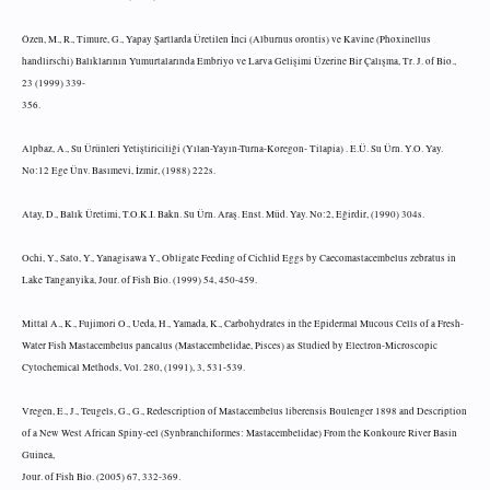
Özen, M., R., Timure, G., Yapay Şartlarda Üretilen İnci (Alburnus orontis) ve Kavine (Phoxinellus
handlirschi) Balıklarının Yumurtalarında Embriyo ve Larva Gelişimi Üzerine Bir Çalışma, Tr. J. of Bio.,
23 (1999) 339-
356.
Alpbaz, A., Su Ürünleri Yetiştiriciliği (Yılan-Yayın-Turna-Koregon- Tilapia) . E.Ü. Su Ürn. Y.O. Yay.
No:12 Ege Ünv. Basımevi, İzmir, (1988) 222s.
Atay, D., Balık Üretimi, T.O.K.I. Bakn. Su Ürn. Araş. Enst. Müd. Yay. No:2, Eğirdir, (1990) 304s.
Ochi, Y., Sato, Y., Yanagisawa Y., Obligate Feeding of Cichlid Eggs by Caecomastacembelus zebratus in
Lake Tanganyika, Jour. of Fish Bio. (1999) 54, 450-459.
Mittal A., K., Fujimori O., Ueda, H., Yamada, K., Carbohydrates in the Epidermal Mucous Cells of a Fresh-
Water Fish Mastacembelus pancalus (Mastacembelidae, Pisces) as Studied by Electron-Microscopic
Cytochemical Methods, Vol. 280, (1991), 3, 531-539.
Vregen, E., J., Teugels, G., G., Redescription of Mastacembelus liberensis Boulenger 1898 and Description
of a New West African Spiny-eel (Synbranchiformes: Mastacembelidae) From the Konkoure River Basin
Guinea,
Jour. of Fish Bio. (2005) 67, 332-369.