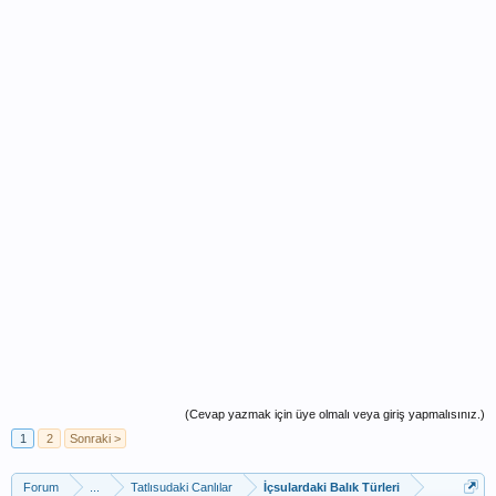
(Cevap yazmak için üye olmalı veya giriş yapmalısınız.)
1
2
Sonraki >
Forum
...
Tatlısudaki Canlılar
İçsulardaki Balık Türleri