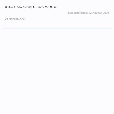
Geldiay, R., Balık, S. (1998). E. U. Su Ür. Yay., No:46.
Son düzenleme:
22 Haziran 2009
21 Haziran 2009