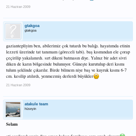
21 Haziran 2009
gtakgoa
gtakgoa
gaziantepliyim ben, abilerimiz çok tutardı bu balığı. hayatımda etinin
lezzeti üzerinde tat tanımam (göreceli tabi). baş kısmından ele çorap
çeçirilip yakalanırdı. sırt dikeni batmasın diye. Yalnız bir adet sivri
diken de karın bölgesinde bulunuyor. Güneşte kurutulup deri kısmı
tulum şeklinde çıkarılır. Birde bilmem niye baş ve kuyruk kısmı 6-7
cm. kesilip atılırdı, yenmezmiş derlerdi büyükler
21 Haziran 2009
atakule team
hüseyin
Selam