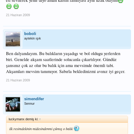
eti sevilerek yenir diyo aman kalsın familyası aynı uzak olayım
21 Haziran 2009
boboli
aytekin ışık
Ben dalyandayım. Bu balıkların yaşadıgı ve bol oldugu yerlerden
biri. Genelde akşam saatlerinde solucanla çıkartılıyor. Gündüz
şansınız çok az olur bu balık için ama mevsimde önemli tabi.
Akşamları mevsim tanımıyor. Sabırla bekledinizmi avınız iyi geçer.
21 Haziran 2009
simendifer
Sennur
luckymanx demiş ki:
↑
ilk resimdekinin midesindenmi çıkmış o balık