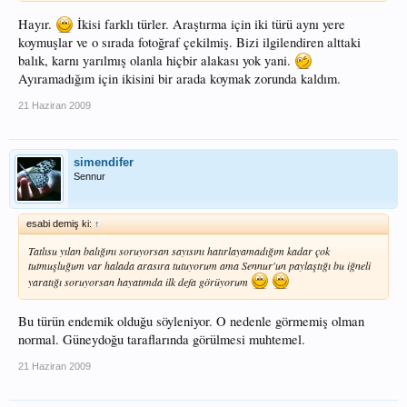
Hayır.
İkisi farklı türler. Araştırma için iki türü aynı yere
koymuşlar ve o sırada fotoğraf çekilmiş. Bizi ilgilendiren alttaki
balık, karnı yarılmış olanla hiçbir alakası yok yani.
Ayıramadığım için ikisini bir arada koymak zorunda kaldım.
21 Haziran 2009
simendifer
Sennur
esabi demiş ki:
↑
Tatlısu yılan balığını soruyorsan sayısını hatırlayamadığım kadar çok
tutmuşluğum var halada arasıra tutuyorum ama Sennur'un paylaştığı bu iğneli
yaratığı soruyorsan hayatımda ilk defa görüyorum
Bu türün endemik olduğu söyleniyor. O nedenle görmemiş olman
normal. Güneydoğu taraflarında görülmesi muhtemel.
21 Haziran 2009