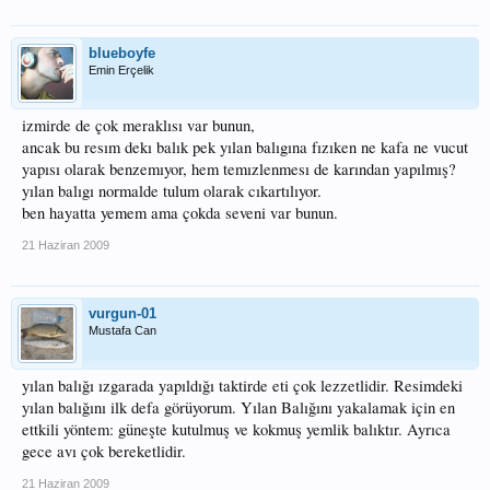
blueboyfe
Emin Erçelik
izmirde de çok meraklısı var bunun,
ancak bu resım dekı balık pek yılan balıgına fızıken ne kafa ne vucut
yapısı olarak benzemıyor, hem temızlenmesı de karından yapılmış?
yılan balıgı normalde tulum olarak cıkartılıyor.
ben hayatta yemem ama çokda seveni var bunun.
21 Haziran 2009
vurgun-01
Mustafa Can
yılan balığı ızgarada yapıldığı taktirde eti çok lezzetlidir. Resimdeki
yılan balığını ilk defa görüyorum. Yılan Balığını yakalamak için en
ettkili yöntem: güneşte kutulmuş ve kokmuş yemlik balıktır. Ayrıca
gece avı çok bereketlidir.
21 Haziran 2009