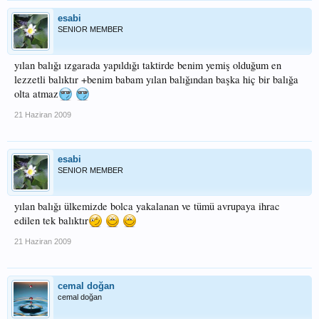
esabi
SENIOR MEMBER
yılan balığı ızgarada yapıldığı taktirde benim yemiş olduğum en
lezzetli balıktır +benim babam yılan balığından başka hiç bir balığa
olta atmaz
21 Haziran 2009
esabi
SENIOR MEMBER
yılan balığı ülkemizde bolca yakalanan ve tümü avrupaya ihrac
edilen tek balıktır
21 Haziran 2009
cemal doğan
cemal doğan