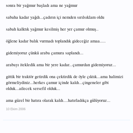
sonra bir yağmur başladı ama ne yağmur
sabaha kadar yağdı...çadırın içi nemden sırılsıklam oldu
sabah kalktık yağmur kesilmiş her yer çamur olmuş..
öğlene kadar balık vurmadı toplandık gideceğiz amaa.....
gidemiyoruz çünkü araba çamura saplandı...
arabayı itekledik ama bir yere kadar...çamurdan gidemiyoruz...
gittik bir traktör getirdik ona çektirdik de öyle çıktık...ama halimizi
görmeliydiniz...herkes çamur içinde kaldı...çingeneler gibi
olduk...ailecek sersefil olduk...
ama güzel bir hatıra olarak kaldı....hatırladıkça gülüyoruz...
10 Ekim 2006