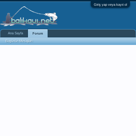
Giriş yap veya kayıt ol
Ana Sayfa
Forum
Bugünün Mesajları