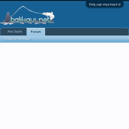
Giriş yap veya kayıt ol
Ana Sayfa
Forum
Bugünün Mesajları