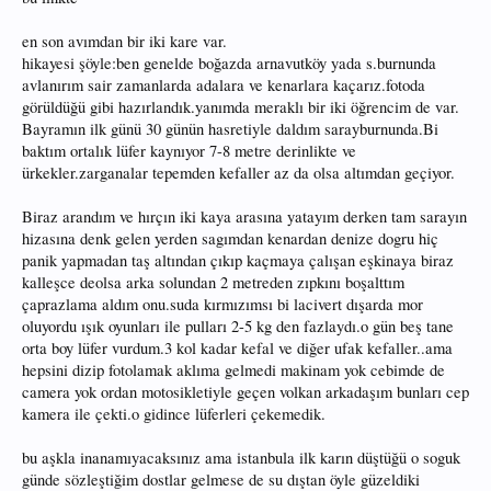
en son avımdan bir iki kare var.
hikayesi şöyle:ben genelde boğazda arnavutköy yada s.burnunda
avlanırım sair zamanlarda adalara ve kenarlara kaçarız.fotoda
görüldüğü gibi hazırlandık.yanımda meraklı bir iki öğrencim de var.
Bayramın ilk günü 30 günün hasretiyle daldım sarayburnunda.Bi
baktım ortalık lüfer kaynıyor 7-8 metre derinlikte ve
ürkekler.zarganalar tepemden kefaller az da olsa altımdan geçiyor.
Biraz arandım ve hırçın iki kaya arasına yatayım derken tam sarayın
hizasına denk gelen yerden sagımdan kenardan denize dogru hiç
panik yapmadan taş altından çıkıp kaçmaya çalışan eşkinaya biraz
kalleşce deolsa arka solundan 2 metreden zıpkını boşalttım
çaprazlama aldım onu.suda kırmızımsı bi lacivert dışarda mor
oluyordu ışık oyunları ile pulları 2-5 kg den fazlaydı.o gün beş tane
orta boy lüfer vurdum.3 kol kadar kefal ve diğer ufak kefaller..ama
hepsini dizip fotolamak aklıma gelmedi makinam yok cebimde de
camera yok ordan motosikletiyle geçen volkan arkadaşım bunları cep
kamera ile çekti.o gidince lüferleri çekemedik.
bu aşkla inanamıyacaksınız ama istanbula ilk karın düştüğü o soguk
günde sözleştiğim dostlar gelmese de su dıştan öyle güzeldiki