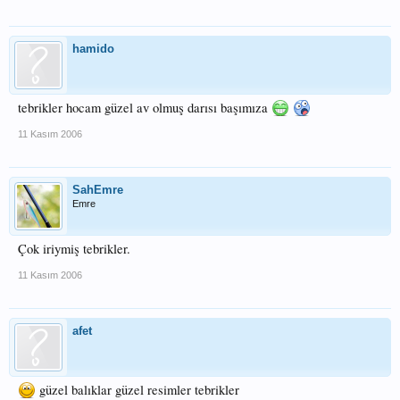
hamido
tebrikler hocam güzel av olmuş darısı başımıza
11 Kasım 2006
SahEmre
Emre
Çok iriymiş tebrikler.
11 Kasım 2006
afet
güzel balıklar güzel resimler tebrikler