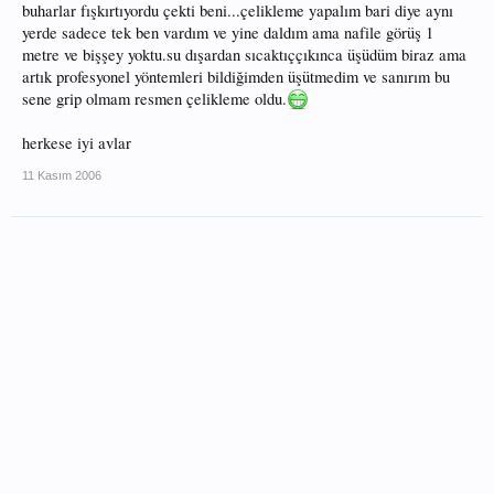
buharlar fışkırtıyordu çekti beni...çelikleme yapalım bari diye aynı
yerde sadece tek ben vardım ve yine daldım ama nafile görüş 1
metre ve bişşey yoktu.su dışardan sıcaktıççıkınca üşüdüm biraz ama
artık profesyonel yöntemleri bildiğimden üşütmedim ve sanırım bu
sene grip olmam resmen çelikleme oldu.
herkese iyi avlar
11 Kasım 2006