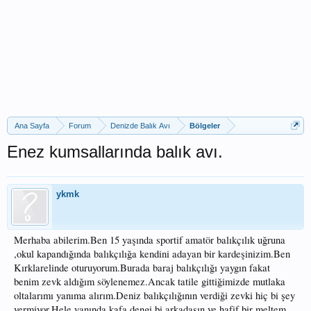
Ana Sayfa
Forum
Denizde Balık Avı
Bölgeler
Enez kumsallarında balık avı.
ykmk
Merhaba abilerim.Ben 15 yaşında sportif amatör balıkçılık uğruna
,okul kapandığında balıkçılığa kendini adayan bir kardeşinizim.Ben
Kırklarelinde oturuyorum.Burada baraj balıkçılığı yaygın fakat
benim zevk aldığım söylenemez.Ancak tatile gittiğimizde mutlaka
oltalarımı yanıma alırım.Deniz balıkçılığının verdiği zevki hiç bi şey
vermiyor.Hele yanında kafa dengi bi arkadaşın ve hafif bir meltem