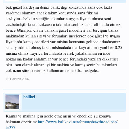
bak güzel kardeşim deniz balıkcılığı konusunda sana cok fazla
yardımcı olamam ancak takım konusunda sana fikrimi
söyliyim...belki o sectiğin takımların uygun fiyatta olması seni
cezbetmiştir fakat acıkcası o takımlar seni uzun süreli mutlu etmez
bence 60milyon civarı banaxın güzel modelleri var terciğini banax
makinadan kullan siteyi ve forumları incelersen cok güzel ve uygun
fiyatlarda kamış önerileri var misina konusuna gelince arkadaşımız
sana yardımcı olmuş fakat misinadada markayı atlama yani her 0.25
misina olmaz...ayrıca forumlarda levrek yakalamanın en ince
noktasına kadar anlatımlar var bence forumdaki yazıları dikkatlice
oku...son olarak alınan iyi bir makina ve kamış senin bu takımları
cok uzun süre sorunsuz kullanman demektir...rastgele...
16 Haziran 2006
balikci
Kamış ve makina için acele etmemeni ve öncelikle şu konuya
bakmanı öneririm:
http://www.balikavi.net/forum/showthread.php?
t=377