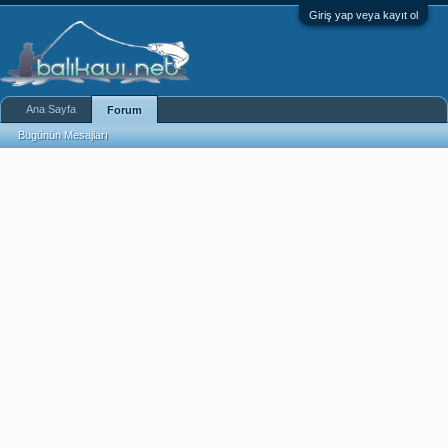
Giriş yap veya kayıt ol
Ana Sayfa
Forum
Bugünün Mesajları