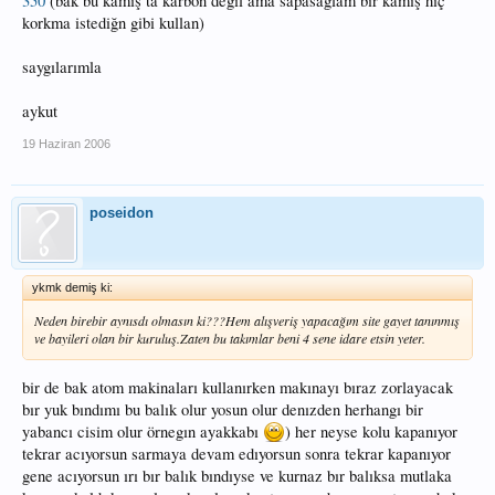
350
(bak bu kamış ta karbon değil ama sapasağlam bir kamış hiç
korkma istediğn gibi kullan)
saygılarımla
aykut
19 Haziran 2006
poseidon
ykmk demiş ki:
Neden birebir aynısdı olmasın ki???Hem alışveriş yapacağım site gayet tanınmış
ve bayileri olan bir kuruluş.Zaten bu takımlar beni 4 sene idare etsin yeter.
bir de bak atom makinaları kullanırken makınayı bıraz zorlayacak
bır yuk bındımı bu balık olur yosun olur denızden herhangı bir
yabancı cisim olur örnegın ayakkabı
) her neyse kolu kapanıyor
tekrar acıyorsun sarmaya devam edıyorsun sonra tekrar kapanıyor
gene acıyorsun ırı bır balık bındıyse ve kurnaz bır balıksa mutlaka