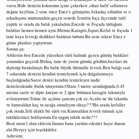
varsa.Bide denizin kokusunu içine çekerken ,oltan hafif sallanırsa
değme keyfime.2 sene önce Enez'e gitmiştim.Arkadaş edindim ve o
arkadaşımı unutamadım.geçen senede İzmirin foça ilçesinde tatil
yaptık ve orada da balık yakaladım.Enezde ve Foçada tuttuğum
balıklar hemen hemen aynı.Mırmır,Karagöz,İspari,Kefal ve foçada 1
tane kaya levreği dedikleri balıktan tuttum.Bu sene tekrar Enez e
gitme planları yapıyorum.
Sorum şu;
Abilerim ben Enezde yüzerken sürü halinde gezen gümüş balıkları
yanımdan geçerdi.Birkaç tane de yarım gümüş gördüm,bazıları da
dişlenip bırakılmıştı.Bu balık büyük ihtimalle levrek.Ben balığı saat
7 sularında denizin kendini temizlemek için dalgalanmaya
başladığında(Saroz denizi kendini temizleyen nadir
denizlerdendir.)balık tutuyorum.Oltam 3 metre uzunluğunda,0.45
misina sarılı ve dipte kurşun ve 2 iğne bulunan karagöz takımıyla
avlanıyorum.Tekne ile açılma şansım çok az.Acaba ne tür takımla
ve kumsaldan kaç m uzağa atmalıyım oltayı???Bu arada kefaller
çok orada.İrili ufaklı bir sürü var.Kumsaldan levrek tutmak için
taktiklerinizi bekliyorum.En uygun taktik nedir???
Beni msns'i olan eklesin.İnanın bana yardım edenler hayır duamı
alır.Herşey için teşekkürler.
Adresim;