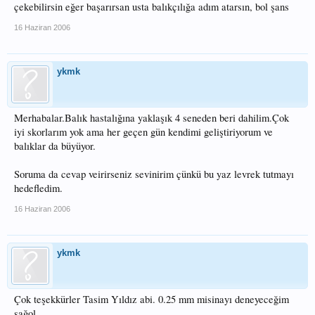
çekebilirsin eğer başarırsan usta balıkçılığa adım atarsın, bol şans
16 Haziran 2006
ykmk
Merhabalar.Balık hastalığına yaklaşık 4 seneden beri dahilim.Çok
iyi skorlarım yok ama her geçen gün kendimi geliştiriyorum ve
balıklar da büyüyor.
Soruma da cevap veirirseniz sevinirim çünkü bu yaz levrek tutmayı
hedefledim.
16 Haziran 2006
ykmk
Çok teşekkürler Tasim Yıldız abi. 0.25 mm misinayı deneyeceğim
sağol.