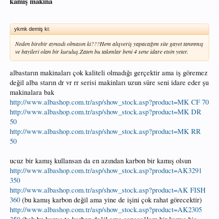
kamış makina
ykmk demiş ki:
Neden birebir aynısdı olmasın ki???Hem alışveriş yapacağım site gayet tanınmış
ve bayileri olan bir kuruluş.Zaten bu takımlar beni 4 sene idare etsin yeter.
albastarın makinaları çok kaliteli olmadığı gerçektir ama iş göremez
değil alba starın dr vr rr serisi makinları uzun süre seni idare eder şu
makinalara bak
http://www.albashop.com.tr/asp/show_stock.asp?product=MK CF 70
http://www.albashop.com.tr/asp/show_stock.asp?product=MK DR
50
http://www.albashop.com.tr/asp/show_stock.asp?product=MK RR
50
ucuz bir kamış kullansan da en azından karbon bir kamış olsun
http://www.albashop.com.tr/asp/show_stock.asp?product=AK3291
350
http://www.albashop.com.tr/asp/show_stock.asp?product=AK FISH
360
(bu kamış karbon değil ama yine de işini çok rahat görecektir)
http://www.albashop.com.tr/asp/show_stock.asp?product=AK2305