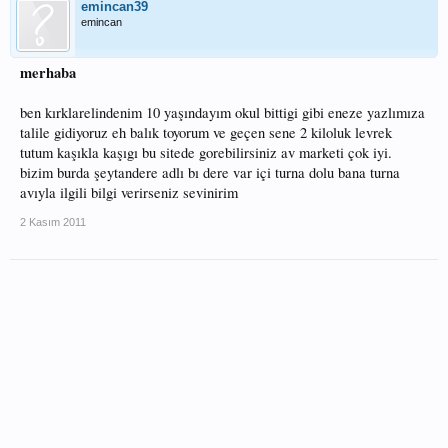
emincan39
emincan
merhaba
ben kırklarelindenim 10 yaşındayım okul bittigi gibi eneze yazlımıza
talile gidiyoruz eh balık toyorum ve geçen sene 2 kiloluk levrek
tutum kaşıkla kaşıgı bu sitede gorebilirsiniz av marketi çok iyi.
bizim burda şeytandere adlı bı dere var içi turna dolu bana turna
avıyla ilgili bilgi verirseniz sevinirim
2 Kasım 2011