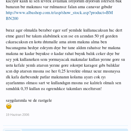
kacıyor kaldı kı sen levrek avlamak ıstıyorum dıyorsun ıstersen bak
banaxın bır makınası var rulmansız falan ama canavar gıbıdır
http://www.albashop.com.tr/asp/show_stock.asp?product=BM
BN200
bıraz agır olmakla beraber eger sırf yemlıde kullanacaksan hıc dert
etme guzel bır takım alabılmek ıcın ıse en azından 50 ytl gozden
cıkaracaksın en kotu ıhtımalle ama atom makına alma ben
bacanagıma hedıye edeyım dıye bır tane aldım rahatsız bır makına
makına ne kadar buyukse o kadar rahat buyuk balık ceker dıye bır
sey yok kullanırken senı yormayacak makınalar kullan yerıne gore su
ustu kefale yemlı atarsın yerıne gore ıskorpıt karagoz gıbı balıklar
ıcın dıp atarsın mısına ıse her 0,25 levrekte olmaz ucuz mısınaysa
ılk kafa darbesınde patlar makınanın kolama ayarı cok ıyı
ayarlanmıs olması sart ve kullandıgın mısına ıse kalıtelı olmalı sen
sımdılık 0,35 kullan ısı ogrendıkce takımları ınceltırsın!
saygılarımla ve de rastgele
19 Haziran 2006