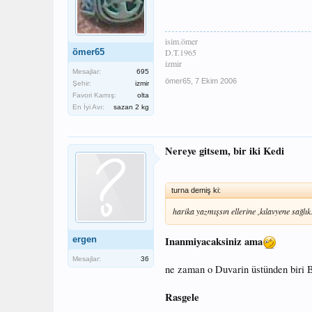
isim.ömer
ömer65
D.T.1965
izmir
Mesajlar:
695
ömer65
,
7 Ekim 2006
Şehir:
izmir
Favori Kamış:
olta
En İyi Avı:
sazan 2 kg
Nereye gitsem, bir iki Kedi
turna demiş ki:
harika yazmışsın ellerine ,kılavyene sağ
ergen
Inanmiyacaksiniz ama
Mesajlar:
36
ne zaman o Duvarin üstünden biri B
Rasgele