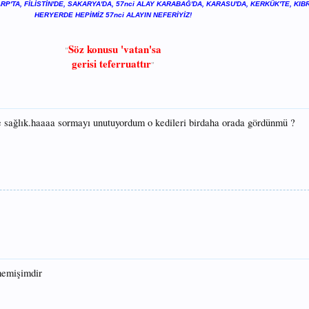
P'TA, FİLİSTİN'DE, SAKARYA'DA,
57nci ALAY KARABAĞ'DA, KARASU'DA, KERKÜK'TE, KIBR
HERYERDE
HEPİMİZ 57nci ALAYIN NEFERİYİZ!
Söz konusu 'vatan'sa
"
gerisi teferruattır
"​
ne sağlık.haaaa sormayı unutuyordum o kedileri birdaha orada gördünmü ?
memişimdir