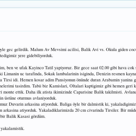
öyle gec gelirdik. Malum Av Mevsimi acilisi, Balik Avi vs. Okula giden c
tedigimiz yere gidebiliyorduk.
m, ben ve ufak Kayinco Tatil yapiyoruz. Bir gece saat 02.00 gibi hava cok 
i Limanin uc tarafinda, Sokak lambalarinin isiginda, Denizin resmen kayn
da Tirsi idi. Hemen kosar adim Pansiyonun önünde duran Arabamin yanina g
erimi tasirdim. Tabii biz Kamislari, Oltalari kaptigimiz gibi hemen geri k
monte ettik. Daha ilk atista ikimizinde Caparisine Balik takilmisti. Avlan
in üstüne oturmus avlaniyorduk.
uz Duvarin arkasina atiyorduk. Baliga öyle bir dalmistik ki, yakaladigimiz
arkasina atiyorduk. Yakaladiklarimizda 20 cm civarinda Tirsiler. Bir müd
 bir Balik Kasasi gördüm.
yakalamistik.