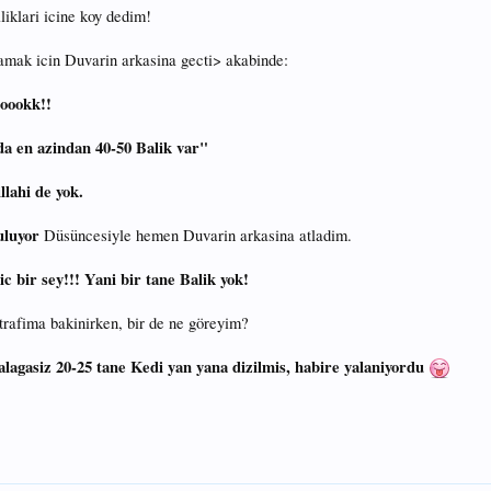
iklari icine koy dedim!
lamak icin Duvarin arkasina gecti> akabinde:
ooookk!!
 en azindan 40-50 Balik var"
llahi de yok.
uluyor
Düsüncesiyle hemen Duvarin arkasina atladim.
c bir sey!!! Yani bir tane Balik yok!
etrafima bakinirken, bir de ne göreyim?
lagasiz 20-25 tane Kedi yan yana dizilmis, habire yalaniyordu