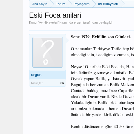
Ana Sayfa
Forum
Paylaşalım
Av Hikayeleri
Eski Foca anilari
Konu, '
Av Hikayeleri
' kısmında
ergen
tarafından paylaşıldı.
Sene 1979, Eylülün son Günleri.
O zamanlar Türkiyeye Tatile hep b
olmadigi icin, istedigimiz zaman, is
Neyse! O tarihte Eski Focada, Hani
icin ücümüz gezmeye cikmistik. Esk
ergen
Oynak yapan Balik, ya Istavrit, ya
Mesajlar:
36
Bagajinda her zaman Balik Malzemel
Cantada buldugumuz Ince Caparileri 
alcak bir Duvar vardi. Bizde Duvar
Yakaladigimiz Baliklarida oturdugum
arkamiza bakmadan, hemen Duvarin 
önümde bir yerde, kirik dökük, eski
Benim düsünceme göre 40-50 Tane 