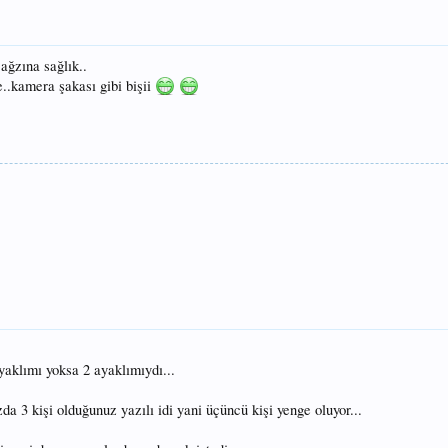
ağzına sağlık..
..kamera şakası gibi bişii
yaklımı yoksa 2 ayaklımıydı...
a 3 kişi olduğunuz yazılı idi yani üçüncü kişi yenge oluyor...