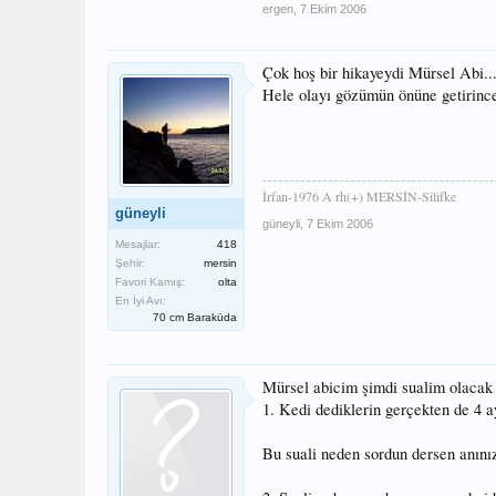
ergen
,
7 Ekim 2006
Çok hoş bir hikayeydi Mürsel Abi...
Hele olayı gözümün önüne getirince
İrfan-1976 A rh(+) MERSİN-Silifke
güneyli
güneyli
,
7 Ekim 2006
Mesajlar:
418
Şehir:
mersin
Favori Kamış:
olta
En İyi Avı:
70 cm Baraküda
Mürsel abicim şimdi sualim olacak
1. Kedi dediklerin gerçekten de 4 a
Bu suali neden sordun dersen anınızd