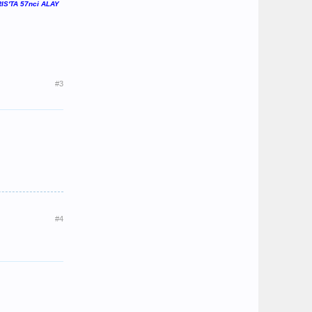
IS'TA
57nci ALAY
#3
#4