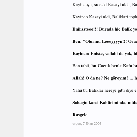
Kayincoya, su eski Kasayi alda, Bal
Kayinco Kasayi aldi, Baliklari top
Eniiissteee!!! Burada hic Balik y
Ben: "Olurmu Leeeyyyyn!!! Orada
Kayinco: Eniste, vallahi de yok, bi
bu Cocuk benle Kafa b
Ben tabii,
Allah! O da ne? Ne göreyim?.... hi
Yahu bu Baliklar nereye gitti diye 
Sokagin karsi Kaldiriminda, müba
Rasgele
ergen
,
7 Ekim 2006