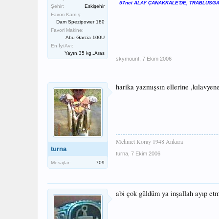
57nci ALAY ÇANAKKALE'DE, TRABLUSGAR
Şehir:
Eskişehir
Favori Kamış:
Dam Spezipower 180
Favori Makine:
Abu Garcia 100U
En İyi Avı:
Yayın,35 kg.,Aras
skymount
,
7 Ekim 2006
harika yazmışsın ellerine ,kılavye
Mehmet Koray 1948 Ankara
turna
turna
,
7 Ekim 2006
Mesajlar:
709
abi çok güldüm ya inşallah ayıp et