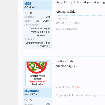
Gerçekten çok hoş, akşam akşam gü
MGB
GOKHAN
Ağzına sağlık...
Yaş:
45
Mesajlar:
986
GÖKHAN
Şehir:
AYT - DUBAI
0+
'81 - AYT - DUBAI
Favori Kamış:
Kamış olta, yapay
MGB
,
7 Ekim 2006
yemler, sırtıyı pek
severim :) ...
En İyi Avı:
Umarım yakında İRİ bir
LEVREK :)
harikaydı abi...
ellerine sağlık...
Nuri ERTİK,1972,
B(-)
skymount
Nuri ERTİK
"Kepçeyi getir,kepçeyiiiii... Onu değil da...
Yaş:
54
Mesajlar:
899