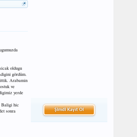
ocugumuzda
sicak oldugu
adigini gördüm.
ittik. Arabamin
ostuk ve
digimiz yerde
 Baligi hic
Şimdi Kayıt Ol
det sonra