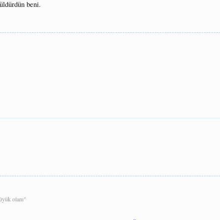
ldürdün beni.
Büyük olanı"