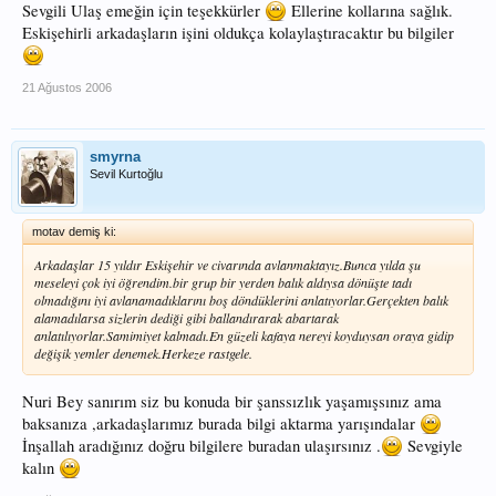
Sevgili Ulaş emeğin için teşekkürler
Ellerine kollarına sağlık.
Eskişehirli arkadaşların işini oldukça kolaylaştıracaktır bu bilgiler
21 Ağustos 2006
smyrna
Sevil Kurtoğlu
motav demiş ki:
Arkadaşlar 15 yıldır Eskişehir ve civarında avlanmaktayız.Bunca yılda şu
meseleyi çok iyi öğrendim.bir grup bir yerden balık aldıysa dönüşte tadı
olmadığını iyi avlanamadıklarını boş döndüklerini anlatıyorlar.Gerçekten balık
alamadılarsa sizlerin dediği gibi ballandırarak abartarak
anlatılıyorlar.Samimiyet kalmadı.En güzeli kafaya nereyi koyduysan oraya gidip
değişik yemler denemek.Herkeze rastgele.
Nuri Bey sanırım siz bu konuda bir şanssızlık yaşamışsınız ama
baksanıza ,arkadaşlarımız burada bilgi aktarma yarışındalar
İnşallah aradığınız doğru bilgilere buradan ulaşırsınız .
Sevgiyle
kalın