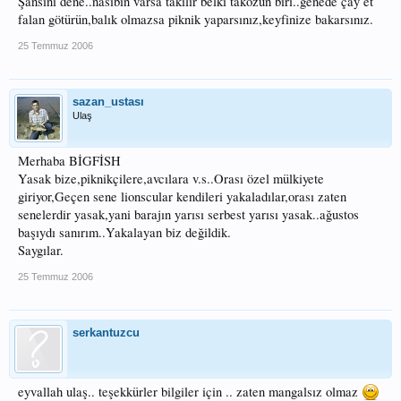
Şansını dene..nasibin varsa takılır belki takozun biri..genede çay et
falan götürün,balık olmazsa piknik yaparsınız,keyfinize bakarsınız.
25 Temmuz 2006
sazan_ustası
Ulaş
Merhaba BİGFİSH
Yasak bize,piknikçilere,avcılara v.s..Orası özel mülkiyete
giriyor,Geçen sene lionscular kendileri yakaladılar,orası zaten
senelerdir yasak,yani barajın yarısı serbest yarısı yasak..ağustos
başıydı sanırım..Yakalayan biz değildik.
Saygılar.
25 Temmuz 2006
serkantuzcu
eyvallah ulaş.. teşekkürler bilgiler için .. zaten mangalsız olmaz