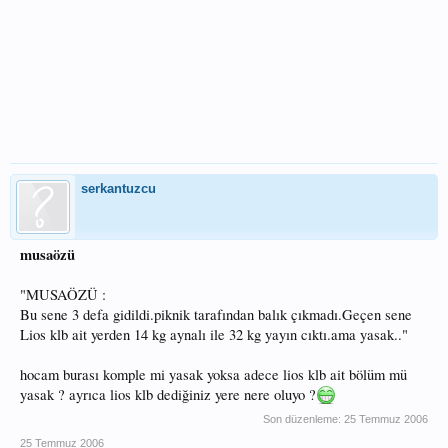
serkantuzcu
musaözü
"MUSAÖZÜ :
Bu sene 3 defa gidildi.piknik tarafından balık çıkmadı.Geçen sene
Lios klb ait yerden 14 kg aynalı ile 32 kg yayın cıktı.ama yasak.."
hocam burası komple mi yasak yoksa adece lios klb ait bölüm mü
yasak ? ayrıca lios klb dediğiniz yere nere oluyo ?
Son düzenleme:
25 Temmuz 2006
25 Temmuz 2006