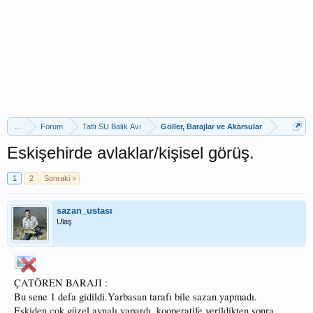
...
Forum
Tatlı SU Balık Avı
Göller, Barajlar ve Akarsular
Eskişehirde avlaklar/kişisel görüş.
1
2
Sonraki >
sazan_ustası
Ulaş
ÇATÖREN BARAJI :
Bu sene 1 defa gidildi.Yarbasan tarafı bile sazan yapmadı.
Eskiden cok güzel aynalı yapardı..kooperatife verildikten sonra