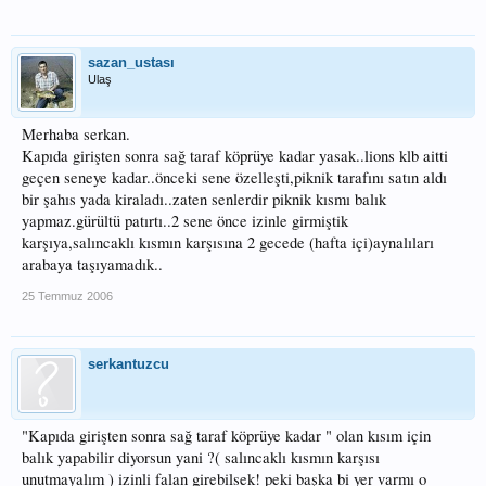
sazan_ustası
Ulaş
Merhaba serkan.
Kapıda girişten sonra sağ taraf köprüye kadar yasak..lions klb aitti
geçen seneye kadar..önceki sene özelleşti,piknik tarafını satın aldı
bir şahıs yada kiraladı..zaten senlerdir piknik kısmı balık
yapmaz.gürültü patırtı..2 sene önce izinle girmiştik
karşıya,salıncaklı kısmın karşısına 2 gecede (hafta içi)aynalıları
arabaya taşıyamadık..
25 Temmuz 2006
serkantuzcu
"Kapıda girişten sonra sağ taraf köprüye kadar " olan kısım için
balık yapabilir diyorsun yani ?( salıncaklı kısmın karşısı
unutmayalım ) izinli falan girebilsek! peki başka bi yer varmı o