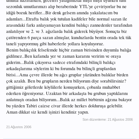
umutla hazırlarken, geceleri yatağımızda mışıl mışıl uyurken tüm
sezonluk umutlarımızı alıp beraberinde YTL'ye çeviriyorlar bu ne
idiğü bozuk herifler...Bir denk gelsem anında yakalatacım bu
adamları...Etrafta balık yok tutulan kadifeler bile normal sazan ile
arasındaki farkı anlayamayan kendini balıkçı zannedenler tarafından
anlatılıyor ve 2. ve 3. ağızlarda balık giderek büyüyor. Sonuçta biz
çatörenden 6 parça sazan almışlar, kunduzlarda bentin orada tek tük
taneli yapıyormuş gibi haberlerle yollara koyuluyoruz.
Benim balıkçılık felsefemde hiçbir zaman birisinden duyumla balığa
gidilmez..Ben kafamda yer ve zaman kararını veririm ve oraya
giderim...Balık çıkıyorsa sadece etrafımdaki bilinçli balıkçı
arkadaşlarıma söylerim ki bu forumda bu bilinçli gruplardan
birisi...Ama çevre illerde bu ağcı gruplar yüzünden balıklar birden
çok azaldı. Ben bu grupların nerden biliyorum diye sorabilirsiniz?
gittiğimiz göletlerde köylülerle konuşurken, çobanla muhabbet
ederken öğreniyoruz. Uzaktan bir arkadaşta bu grubun yaptıklarını
anlatmıştı oradan biliyorum...Balık az millet birbirnin ağzına bakıyor
bu yüzden Tabiri caizse civar illerde herkes dolduruşa gelebilir.
Aman dikkat siz kendi işinizi kendiniz yapın.
Son düzenleme:
21 Ağustos 2006
21 Ağustos 2006