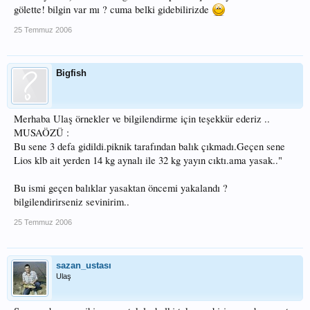
gölette! bilgin var mı ? cuma belki gidebilirizde
25 Temmuz 2006
Bigfish
Merhaba Ulaş örnekler ve bilgilendirme için teşekkür ederiz ..
MUSAÖZÜ :
Bu sene 3 defa gidildi.piknik tarafından balık çıkmadı.Geçen sene
Lios klb ait yerden 14 kg aynalı ile 32 kg yayın cıktı.ama yasak.."
Bu ismi geçen balıklar yasaktan öncemi yakalandı ?
bilgilendirirseniz sevinirim..
25 Temmuz 2006
sazan_ustası
Ulaş