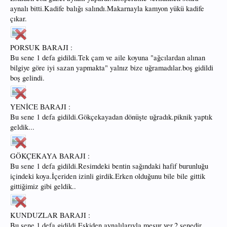
aynalı bitti.Kadife balığı salındı.Makarnayla kamyon yükü kadife
çıkar.
PORSUK BARAJI :
Bu sene 1 defa gidildi.Tek çam ve aile koyuna "ağcılardan alınan
bilgiye göre iyi sazan yapmakta" yalnız bize uğramadılar.boş gidildi
boş gelindi.
YENİCE BARAJI :
Bu sene 1 defa gidildi.Gökçekayadan dönüşte uğradık.piknik yaptık
geldik...
GÖKÇEKAYA BARAJI :
Bu sene 1 defa gidildi.Resimdeki bentin sağındaki hafif burunluğu
içindeki koya.İçeriden izinli girdik.Erken olduğunu bile bile gittik
gittiğimiz gibi geldik..
KUNDUZLAR BARAJI :
Bu sene 1 defa gidildi.Eskiden aynalılarıyla meşur yer,2 senedir