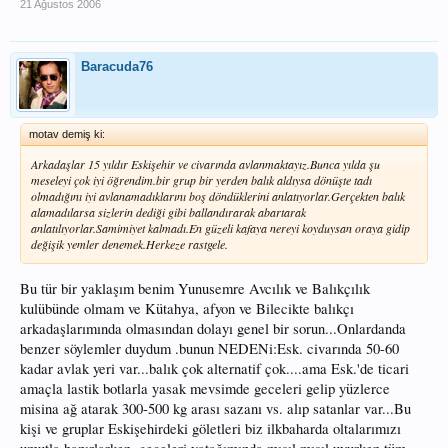
21 Ağustos 2006
Baracuda76
motav demiş ki:
Arkadaşlar 15 yıldır Eskişehir ve civarında avlanmaktayız.Bunca yılda şu
meseleyi çok iyi öğrendim.bir grup bir yerden balık aldıysa dönüşte tadı
olmadığını iyi avlanamadıklarını boş döndüklerini anlatıyorlar.Gerçekten balık
alamadılarsa sizlerin dediği gibi ballandırarak abartarak
anlatılıyorlar.Samimiyet kalmadı.En güzeli kafaya nereyi koyduysan oraya gidip
değişik yemler denemek.Herkeze rastgele.
Bu tür bir yaklaşım benim Yunusemre Avcılık ve Balıkçılık
kulübünde olmam ve Kütahya, afyon ve Bilecikte balıkçı
arkadaşlarımında olmasından dolayı genel bir sorun...Onlardanda
benzer söylemler duydum .bunun NEDENi:Esk. civarında 50-60
kadar avlak yeri var...balık çok alternatif çok....ama Esk.'de ticari
amaçla lastik botlarla yasak mevsimde geceleri gelip yüzlerce
misina ağ atarak 300-500 kg arası sazanı vs. alıp satanlar var...Bu
kişi ve gruplar Eskişehirdeki göletleri biz ilkbaharda oltalarımızı