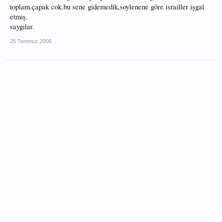
toplam.çapak cok.bu sene gidemedik,soylenene göre israiller işgal
etmiş.
saygılar.
25 Temmuz 2006