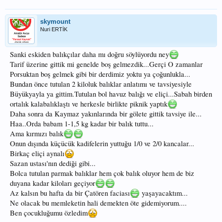
skymount
Nuri ERTİK
Sanki eskiden balıkçılar daha mı doğru söylüyordu ney
Tarif üzerine gittik mi genelde boş gelmezdik...Gerçi O zamanlar
Porsuktan boş gelmek gibi bir derdimiz yoktu ya çoğunlukla...
Bundan önce tutulan 2 kiloluk balıklar anlatımı ve tavsiyesiyle
Büyükyayla ya gittim.Tutulan bol havuz balığı ve eliçi...Sabah birden
ortalık kalabalıklaştı ve herkesle birlikte piknik yaptık
Daha sonra da Kaymaz yakınlarında bir gölete gittik tavsiye ile...
Haa..Orda babam 1-1,5 kg kadar bir balık tuttu...
Ama kırmızı balık
Onun dışında küçücük kadifelerin yuttuğu 1/0 ve 2/0 kancalar...
Birkaç eliçi aynalı
Sazan ustası'nın dediği gibi...
Bolca tutulan parmak balıklar hem çok balık oluyor hem de biz
duyana kadar kiloları geçiyor
Az kalsın bu hafta da bir Çatören faciası
yaşayacaktım...
Ne olacak bu memleketin hali demekten öte gidemiyorum....
Ben çocukluğumu özledim