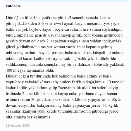
çatören.
Dün öğlen itibari ile çatörene gittik..3 senedir senede 1 defa
gitmiştik..Eskiden 5-6 sene evvel aynalılarıyla meşurdu..yok şöyle
balık var yok böyle cıkıyor , böyle zırvaların her zaman soylendiğini
bildiğimiz halde genede dayanamayıp gittik..bent yoluna girilmeden
geçilip devam edilerek 2. sapaktan aşağıya inen yoldan indik,avlak
güzel görünüyordu ama yer sorunu vardı..ipini koparan gelmiş.
tabi sonuç malum..boyuna posuna bakmadan koca küspeli takımlara
takılan el kadar kadifeleri saymassak hiç balık yok..kadifeleride
saldık.sonuç husranla sonuçlanmış bir av daha..en kötüsüde yaklasık
400 m eşya taşımamız oldu.
Dikkat ceken bır durumda her balıkcının balık aldım/iyi balık
yaptı/epey yakaladık/ tarzı söylemleri farklı olduğu,kimisi 10 tane el
kadar kadife yakaladımı gelip "acayip balık aldık bu sefer" deyip
üstünede 2 tane kiloluk sazan koyup anlatıyor..bunu duyan bunun
üstüne rakamı 20 ye cıkarıp sazanları 3 kiloluk yapıyor ve bu böyle
devam ediyor..bir bakıyorsun hiç balık yapmayan yerde 4-5 kg lık
sazanlar ,kamyon yükü kadife tutulmuş..kimsenin gitmediği yerde
olta atmaya yer kalmamış.
19 Ağustos 2006