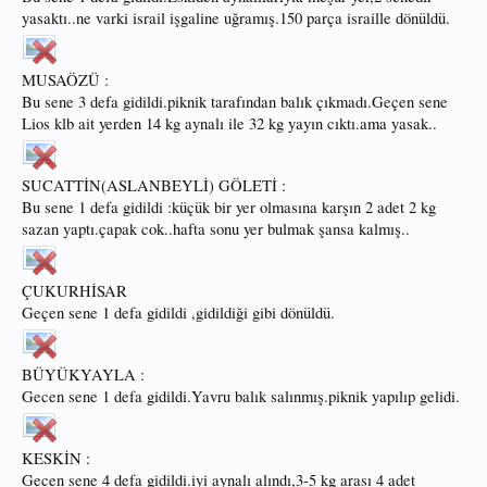
yasaktı..ne varki israil işgaline uğramış.150 parça israille dönüldü.
MUSAÖZÜ :
Bu sene 3 defa gidildi.piknik tarafından balık çıkmadı.Geçen sene
Lios klb ait yerden 14 kg aynalı ile 32 kg yayın cıktı.ama yasak..
SUCATTİN(ASLANBEYLİ) GÖLETİ :
Bu sene 1 defa gidildi :küçük bir yer olmasına karşın 2 adet 2 kg
sazan yaptı.çapak cok..hafta sonu yer bulmak şansa kalmış..
ÇUKURHİSAR
Geçen sene 1 defa gidildi ,gidildiği gibi dönüldü.
BÜYÜKYAYLA :
Gecen sene 1 defa gidildi.Yavru balık salınmış.piknik yapılıp gelidi.
KESKİN :
Gecen sene 4 defa gidildi.iyi aynalı alındı,3-5 kg arası 4 adet