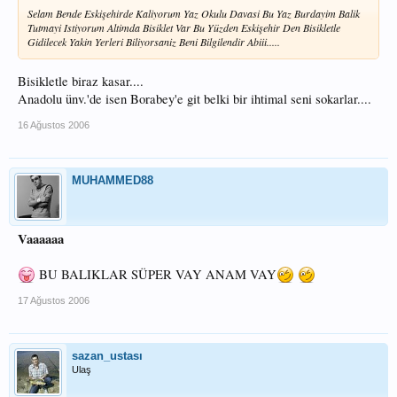
Selam Bende Eskişehirde Kaliyorum Yaz Okulu Davasi Bu Yaz Burdayim Balik
Tutmayi Istiyorum Altimda Bisiklet Var Bu Yüzden Eskişehir Den Bisikletle
Gidilecek Yakin Yerleri Biliyorsaniz Beni Bilgilendir Abiii.....
Bisikletle biraz kasar....
Anadolu ünv.'de isen Borabey'e git belki bir ihtimal seni sokarlar....
16 Ağustos 2006
MUHAMMED88
Vaaaaaa
BU BALIKLAR SÜPER VAY ANAM VAY
17 Ağustos 2006
sazan_ustası
Ulaş