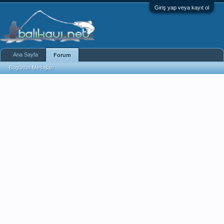
Giriş yap veya kayıt ol
Ana Sayfa
Forum
Bugünün Mesajları