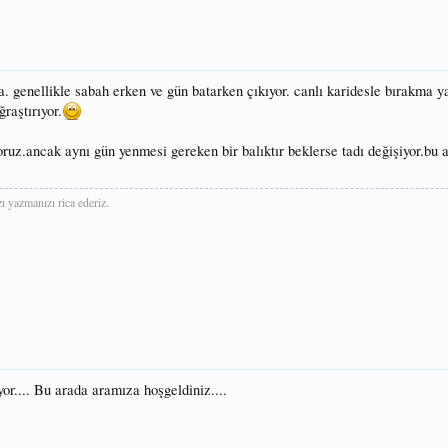
da. genellikle sabah erken ve gün batarken çıkıyor. canlı karidesle bırakma 
raştırıyor.
yoruz.ancak aynı gün yenmesi gereken bir balıktır beklerse tadı değişiyor.bu 
 yazmanızı rica ederiz.
or.... Bu arada aramıza hoşgeldiniz....