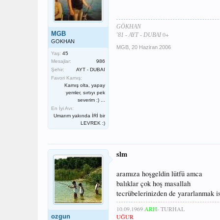
GÖKHAN
MGB
0+
'81 - AYT - DUBAI
GOKHAN
MGB
,
20 Haziran 2006
Yaş:
45
Mesajlar:
986
Şehir:
AYT - DUBAI
Favori Kamış:
Kamış olta, yapay
yemler, sırtıyı pek
severim :) ...
En İyi Avı:
Umarım yakında İRİ bir
LEVREK :)
slm
aramıza hoşgeldin lütfü amca
balıklar çok hoş masallah
tecrübelerinizden de yararlanmak is
10.09.1969
ARH-
TURHAL
ozgun
UĞUR