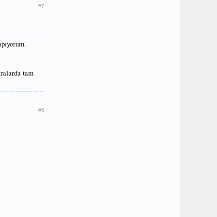
#7
yapıyorum.
aralarda tam
#8