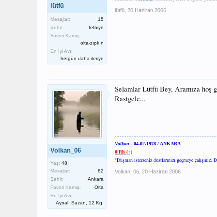
lütfü
lütfü
,
20 Haziran 2006
Mesajlar:
15
Şehir:
fethiye
Favori Kamış:
olta-zıpkın
En İyi Avı:
hergün daha ileriye
Selamlar Lütfü Bey, Aramıza hoş g
Rastgele...
Volkan
- 04.02.1978 / ANKARA
Volkan_06
0 Rh (+)
"Düşman isterseniz dostlarınızı geçmeye çalışınız. Dos
Yaş:
48
Mesajlar:
82
Volkan_06
,
20 Haziran 2006
Şehir:
Ankara
Favori Kamış:
Olta
En İyi Avı:
Aynalı Sazan, 12 Kg.