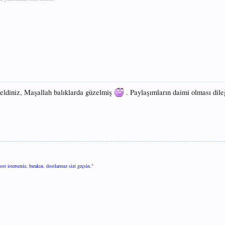
eldiniz, Maşallah balıklarda güzelmiş
. Paylaşımların daimi olması dile
t isterseniz, bırakın, dostlarınız sizi geçsin."