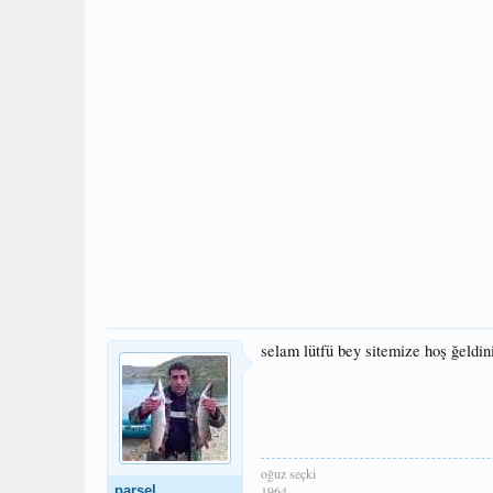
selam lütfü bey sitemize hoş ğeldin
oğuz seçki
parsel
1964