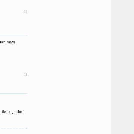
#2
 tanımayı
#3
 ile başladım,