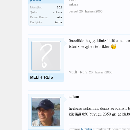
ankara
Mesajlar:
202
parsel
,
20 Haziran 2006
Şehir:
ankara
Favori Kamış:
olta
En İyi Avı:
turna
öncelikle hoş geldiniz lütfü amcac
isteriz sevgiler tebrikler
MELİH_REİS
,
20 Haziran 2006
MELİH_REİS
selam
herkese selamlar. deniz sevdalısı, 
küçüğü 850 büyüğü 2350 gr. geldi.b
imzanızı
buradan
düzenleyerek doğum yılınızı