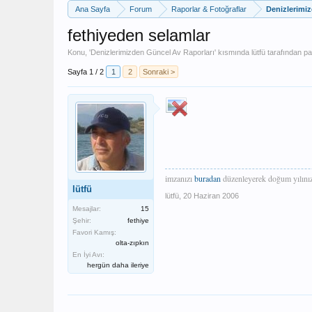
Ana Sayfa
Forum
Raporlar & Fotoğraflar
Denizlerimi
fethiyeden selamlar
Konu, '
Denizlerimizden Güncel Av Raporları
' kısmında
lütfü
tarafından pay
Sayfa 1 / 2
1
2
Sonraki >
imzanızı
buradan
düzenleyerek doğum yılınızı
lütfü
lütfü
,
20 Haziran 2006
Mesajlar:
15
Şehir:
fethiye
Favori Kamış:
olta-zıpkın
En İyi Avı:
hergün daha ileriye