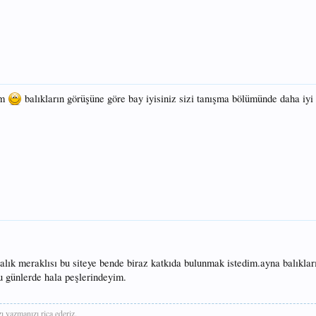
ım
balıkların görüşüne göre bay iyisiniz sizi tanışma bölümünde daha iyi
balık meraklısı bu siteye bende biraz katkıda bulunmak istedim.ayna balıkları
u günlerde hala peşlerindeyim.
 yazmanızı rica ederiz.