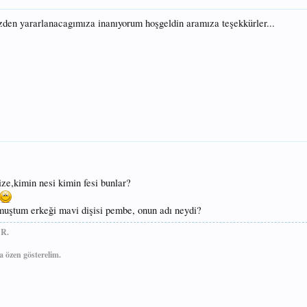
nizden yararlanacagımıza inanıyorum hoşgeldin aramıza teşekkürler...
ize,kimin nesi kimin fesi bunlar?
utmuştum erkeği mavi dişisi pembe, onun adı neydi?
R.
 özen gösterelim.