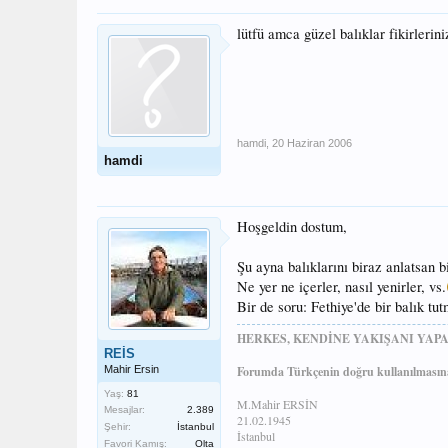
lütfü amca güzel balıklar fikirleri
hamdi
,
20 Haziran 2006
hamdi
Hoşgeldin dostum,
Şu ayna balıklarını biraz anlatsan b
Ne yer ne içerler, nasıl yenirler, vs.
Bir de soru: Fethiye'de bir balık t
HERKES, KENDİNE YAKIŞANI YAPA
REİS
Mahir Ersin
Forumda Türkçenin doğru kullanılmasına
Yaş:
81
M.Mahir ERSİN
Mesajlar:
2.389
21.02.1945
Şehir:
İstanbul
İstanbul
Favori Kamış:
Olta