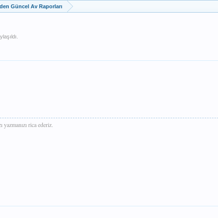
zden Güncel Av Raporları
laşıldı.
 yazmanızı rica ederiz.