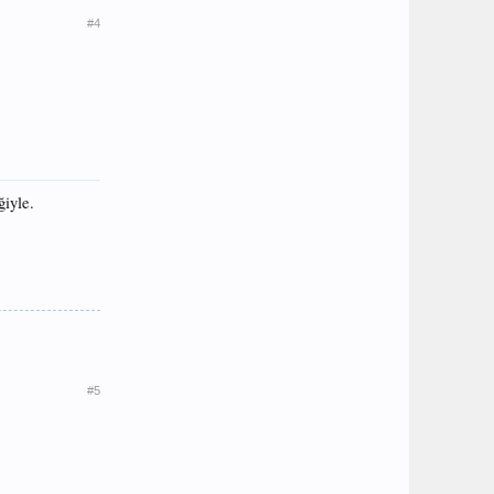
#4
ğiyle.
#5