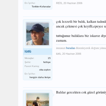
En İyi Avı:
REİS
,
20 Haziran 2006
Torikler-Kofanalar
çok lezzetli bir balık, kalkan tadın
ancak çekmesi çok keyifli,epeyce uğ
tuttuğunuz balıklara biz iskaroz di
zamanı.
imzanızı
buradan
düzenleyerek doğum yılınızı
lütfü
lütfü
,
20 Haziran 2006
Mesajlar:
15
Şehir:
fethiye
Favori Kamış:
olta-zıpkın
En İyi Avı:
hergün daha ileriye
Balılar gercekten cok güzel görünüy