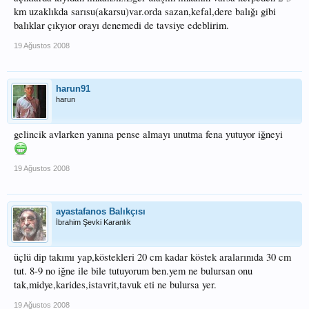
km uzaklıkda sarısu(akarsu)var.orda sazan,kefal,dere balığı gibi
balıklar çıkyıor orayı denemedi de tavsiye edeblirim.
19 Ağustos 2008
harun91
harun
gelincik avlarken yanına pense almayı unutma fena yutuyor iğneyi
19 Ağustos 2008
ayastafanos Balıkçısı
İbrahim Şevki Karanlık
üçlü dip takımı yap,köstekleri 20 cm kadar köstek aralarınıda 30 cm
tut. 8-9 no iğne ile bile tutuyorum ben.yem ne bulursan onu
tak,midye,karides,istavrit,tavuk eti ne bulursa yer.
19 Ağustos 2008