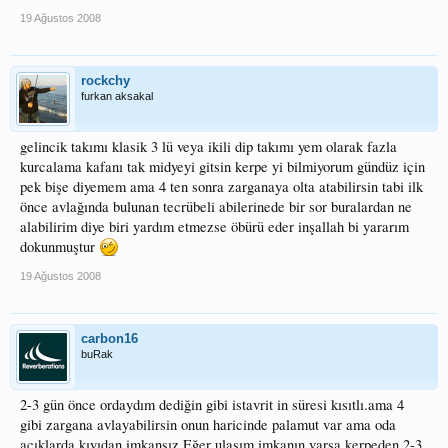
19 Ağustos 2008
rockchy
furkan aksakal
gelincik takımı klasik 3 lü veya ikili dip takımı yem olarak fazla
kurcalama kafanı tak midyeyi gitsin kerpe yi bilmiyorum gündüz için
pek bişe diyemem ama 4 ten sonra zarganaya olta atabilirsin tabi ilk
önce avlağında bulunan tecrübeli abilerinede bir sor buralardan ne
alabilirim diye biri yardım etmezse öbürü eder inşallah bi yararım
dokunmuştur
19 Ağustos 2008
carbon16
buRak
2-3 gün önce ordaydım dediğin gibi istavrit in süresi kısıtlı.ama 4
gibi zargana avlayabilirsin onun haricinde palamut var ama oda
açıklarda kıyıdan imkansız.Eğer ulaşım imkanın varsa kerpeden 2-3