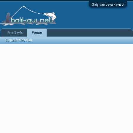
Giriş yap veya kayıt ol
Ana Sayfa
Forum
Bugünün Mesajları