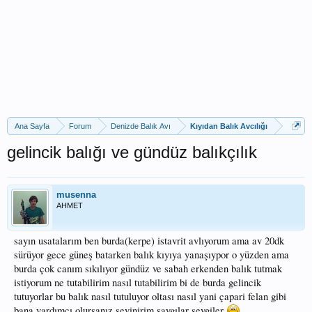
Ana Sayfa
Forum
Denizde Balık Avı
Kıyıdan Balık Avcılığı
gelincik balığı ve gündüz balıkçılık
musenna
AHMET
sayın usatalarım ben burda(kerpe) istavrit avlıyorum ama av 20dk
sürüyor gece güneş batarken balık kıyıya yanaşıypor o yüzden ama
burda çok canım sıkılıyor gündüz ve sabah erkenden balık tutmak
istiyorum ne tutabilirim nasıl tutabilirim bi de burda gelincik
tutuyorlar bu balık nasıl tutuluyor oltası nasıl yani çapari felan gibi
bana yardımcı olursanız sevinirim saygılar sevgiler