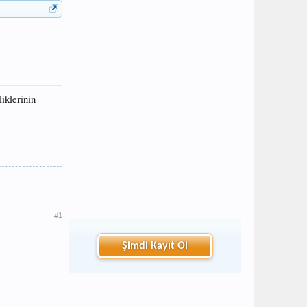
iklerinin
#1
Şimdi Kayıt Ol