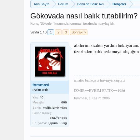
Ana Sayfa
Forum
Denizde Balık Avı
Bölgeler
Gökovada nasıl balık tutabilirim?
Konu, '
Bölgeler
' kısmında
tommasi
tarafından paylaşıldı.
Sayfa 1 / 3
1
2
3
Sonraki >
abilerim sizden yardım bekliyorum..
üzerinden balık avlamaya alıştığım 
amatör balıkçıyız tırıvırıya karşıyız
tommasi
evrim ertik
İZMİR==EVRİM ERTİK==1986
Yaş:
40
tommasi
,
1 Kasım 2006
Mesajlar:
666
Şehir:
muğla-izmir-milas
Favori Kamış:
olta,Yengeç
En İyi Avı:
Çipura 3.2kg