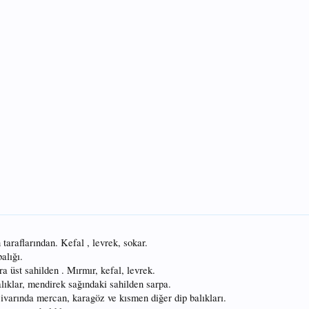
araflarından. Kefal , levrek, sokar.
alığı.
 üst sahilden . Mırmır, kefal, levrek.
lıklar, mendirek sağındaki sahilden sarpa.
civarında mercan, karagöz ve kısmen diğer dip balıkları.