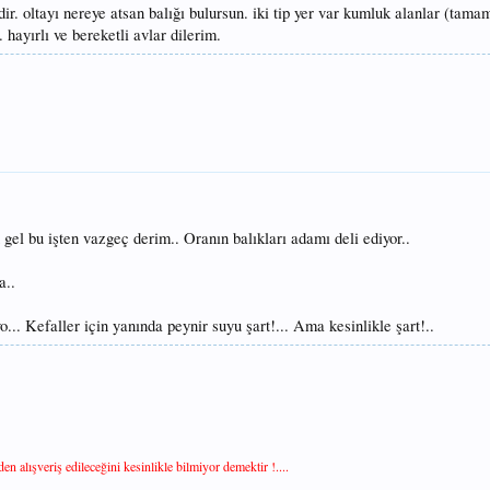
ir. oltayı nereye atsan balığı bulursun. iki tip yer var kumluk alanlar (tamam
 hayırlı ve bereketli avlar dilerim.
 gel bu işten vazgeç derim.. Oranın balıkları adamı deli ediyor..
a..
o... Kefaller için yanında peynir suyu şart!... Ama kesinlikle şart!..
n alışveriş edileceğini kesinlikle bilmiyor demektir !....