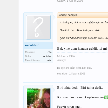
Cadayl
,
1 Kasım 2006
cadayl demiş ki:
Arkadaşım, akıl ve ruh sağlığın için gel bu
Özellikle Levreklere bulaşma.. Asla..
Şaka bir yana orası için ufak bir tüyo... Ke
excalibur
Bak yine aynı konuya geldik iyi mi
Mesajlar:
774
Mehmet - 1976
Şehir:
Antalya
Antalya
Favori Kamış:
olta
Ee eye-are kahn vehn nah mar.
excalibur
,
1 Kasım 2006
Biri tahta dedi.. Biri tahta dedi..
Kafanızdan element uydurmayın
Peynir suyu işte..