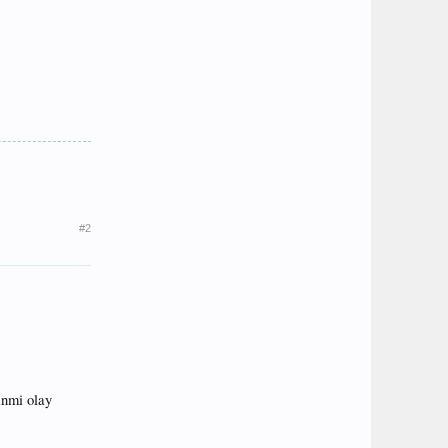
#2
inmi olay