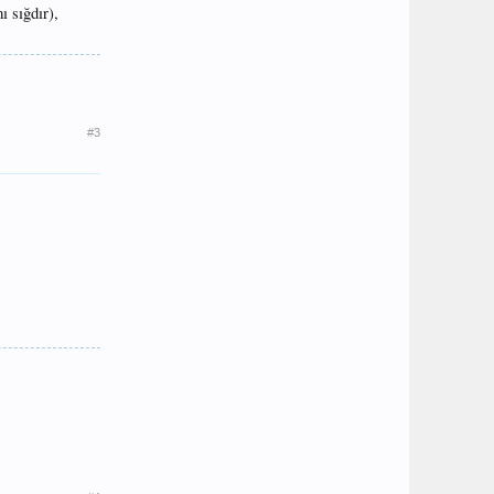
ı sığdır),
#3