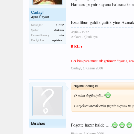
Hamuru peynir suyuna batıracaksın k
Cadayl
Aylin Özyurt
Excalibur, galdik çattık yine Azmak
Mesajlar:
1.622
Şehir:
Ankara
Aylin - 1972
Favori Kamış:
olta
Ankara - ÇanKaya
En İyi Avı:
lepistes..
B RH +
Her kim para mutluluk getirmez diyorsa, nerde
Cadayl
,
1 Kasım 2006
N@mık demiş ki:
O tahta değilmiydi...?
Gerçekten merak ettim peynir suyunu ne şe
Birahas
Poşette hazır halde .....
Birahas
,
1 Kasım 2006