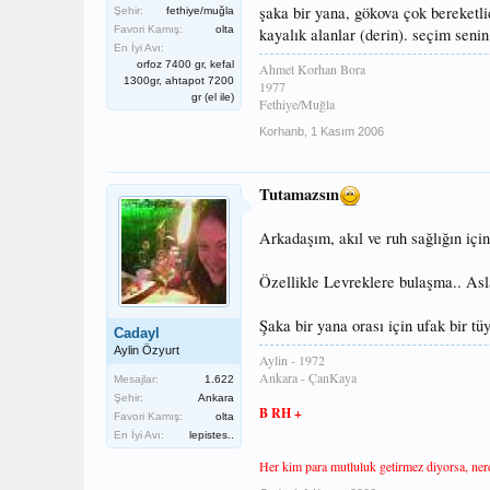
şaka bir yana, gökova çok bereketlid
Şehir:
fethiye/muğla
Favori Kamış:
olta
kayalık alanlar (derin). seçim senin.
En İyi Avı:
orfoz 7400 gr, kefal
Ahmet Korhan Bora
1300gr, ahtapot 7200
1977
gr (el ile)
Fethiye/Muğla
Korhanb
,
1 Kasım 2006
Tutamazsın
Arkadaşım, akıl ve ruh sağlığın için
Özellikle Levreklere bulaşma.. Asl
Şaka bir yana orası için ufak bir tüy
Cadayl
Aylin Özyurt
Aylin - 1972
Ankara - ÇanKaya
Mesajlar:
1.622
Şehir:
Ankara
B RH +
Favori Kamış:
olta
En İyi Avı:
lepistes..
Her kim para mutluluk getirmez diyorsa, nerde