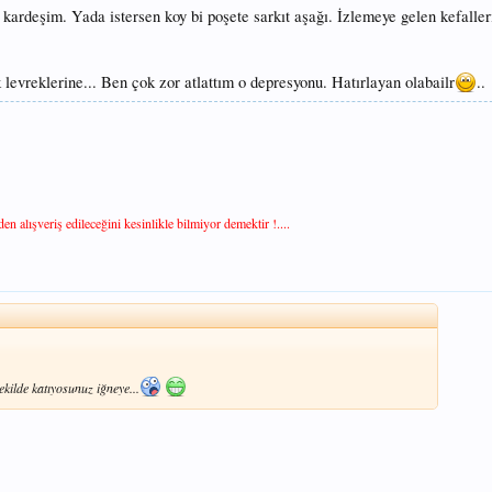
ardeşim. Yada istersen koy bi poşete sarkıt aşağı. İzlemeye gelen kefalleri
 levreklerine... Ben çok zor atlattım o depresyonu. Hatırlayan olabailr
..
n alışveriş edileceğini kesinlikle bilmiyor demektir !....
kilde katıyosunuz iğneye...