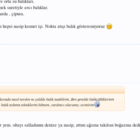
e orta su balıkları.
mek suretiyle avcı balıklar.
arda , çipura.
ın hepsi nasip kısmet işi. Nokta atışı balık gösteremiyoruz
vada nasıl nerden ne şekilde balık tutablirim..Ben genelde balıkçiftliklerinin
u balık avlama tekniklerini bilmem..yardımcı olursanız sevinirim
z yem. oltayı salladınmı denize ya nasip, attım ağzına takılsın boğazına ded