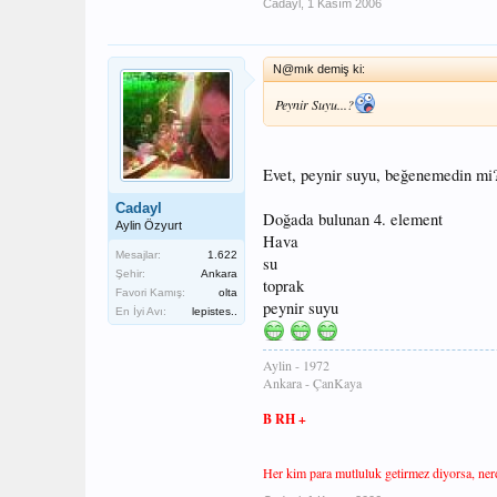
Cadayl
,
1 Kasım 2006
N@mık demiş ki:
Peynir Suyu...?
Evet, peynir suyu, beğenemedin mi?
Cadayl
Doğada bulunan 4. element
Aylin Özyurt
Hava
Mesajlar:
1.622
su
Şehir:
Ankara
toprak
Favori Kamış:
olta
peynir suyu
En İyi Avı:
lepistes..
Aylin - 1972
Ankara - ÇanKaya
B RH +
Her kim para mutluluk getirmez diyorsa, nerde