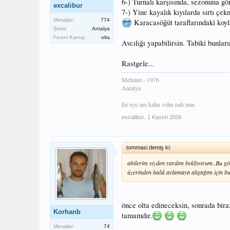
6-) Turnalı karşısında, sezonuna gör
excalibur
7-) Yine kayalık kıyılarda sırtı çek
Mesajlar:
774
Karacasöğüt taraflarındaki koyl
Şehir:
Antalya
Favori Kamış:
olta
Avcılığı yapabilirsin. Tabiki bunlar
Rastgele...
Mehmet - 1976
Antalya
Ee eye-are kahn vehn nah mar.
excalibur
,
1 Kasım 2006
tommasi demiş ki:
abilerim sizden yardım bekliyorum..Bu göko
üzerinden balık avlamaya alıştığım için b
önce olta edineceksin, sonrada bira
Korhanb
tamamdır.
Mesajlar:
74