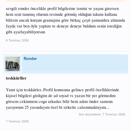
sevgili ronder öncelikle profil bilgilerine ismini ve yaşını girersen
hem seni tanımış olurum resimde görmüş olduğun takımı kullana
bilirsin ancak kurşun gramajına göre birkaç çeşit şamandıra almanda
fayda var ben öyle yaptım ve deneye deneye buldum senin istediğin
gibi ayarlayabiliyorsun
6 Temmuz 2006
Ronder
teskkürller
Yanıt için teskkürler..Profil konusuna gelince profil özelliklerinde
kişisel bilgileri girdigim de ad soyad vs yazan bir yer görmedim
görsem cekinmem cogu arkadas bilir beni adım önder samsun
yasıyorum 25 yasındayım özel bi sirkette calısmmaktayım...
Son düzenleme:
7 Temmuz 2006
7 Temmuz 2006