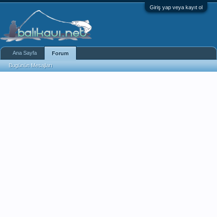
Giriş yap veya kayıt ol
Ana Sayfa
Forum
Bugünün Mesajları