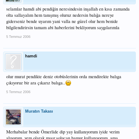
selamlar hamdi abi pendiğin neresindesin inşallah en kısa zamanda
olta sallayalım hem tanışmış oluruz nedersin balığa nereye
giderseniz bende uyarım yani valla ne güzel olur hem benide
bilgilendirirsin tamam abi haberlerini bekliyorum saygılarımla
5 Temmuz 2006
hamdi
olur murat pendikte deniz otobüslerinin orda mendirekte balıga
çıkıyoruz bir ara çıkarız balıga..
5 Temmuz 2006
Muratın Takası
Merhabalar bende Ömerlide dip yay kullanıyorum iyide verim
alıyorum. yem olarak mısır,solucan,hamur kullanıyorum. ama