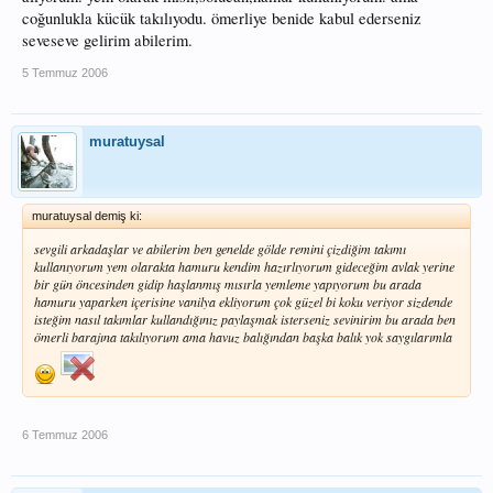
coğunlukla kücük takılıyodu. ömerliye benide kabul ederseniz
seveseve gelirim abilerim.
5 Temmuz 2006
muratuysal
muratuysal demiş ki:
sevgili arkadaşlar ve abilerim ben genelde gölde remini çizdiğim takımı
kullanıyorum yem olarakta hamuru kendim hazırlıyorum gideceğim avlak yerine
bir gün öncesinden gidip haşlanmış mısırla yemleme yapıyorum bu arada
hamuru yaparken içerisine vanilya ekliyorum çok güzel bi koku veriyor sizdende
isteğim nasıl takımlar kullandığınız paylaşmak isterseniz sevinirim bu arada ben
ömerli barajına takılıyorum ama havuz balığından başka balık yok saygılarımla
6 Temmuz 2006