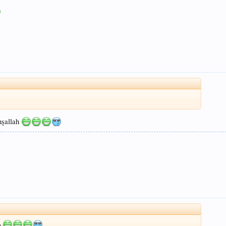
inşallah
ah