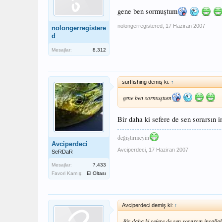
gene ben sormuştum
nolongerregistered
,
17 Haziran 2007
nolongerregistere
d
Mesajlar:
8.312
surffishing demiş ki:
↑
gene ben sormuştum
Bir daha ki sefere de sen sorarsın 
değiştirmeyin
Avciperdeci
Avciperdeci
,
17 Haziran 2007
SeRDaR
Mesajlar:
7.433
Favori Kamış:
El Oltası
Avciperdeci demiş ki:
↑
Bir daha ki sefere de sen sorarsın inşall