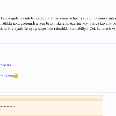
kapladıgıda onemli bence.Ben 6 lı bir kamıs sehpaha sı aldım.kamıs canta
hatlıkla goturuyorum.İstersen beton iskelenin üzerine koy, ayrıca kayalık b
alara bile ayarlı üç ayagı sayesinde rahatlıkla kurulabiliyor.Çok kullanıslı ve
r belki
runundur
ıt alınamadı