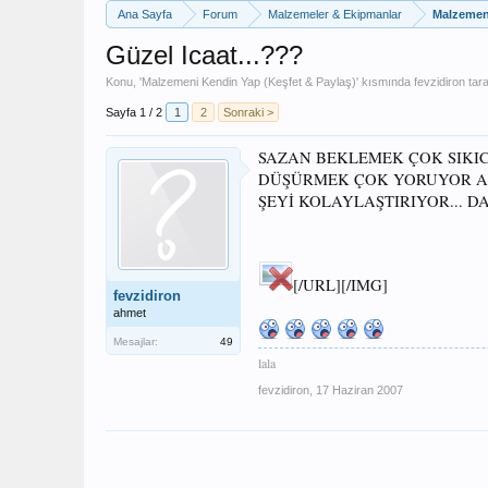
Ana Sayfa
Forum
Malzemeler & Ekipmanlar
Malzemeni
Güzel Icaat...???
Konu, '
Malzemeni Kendin Yap (Keşfet & Paylaş)
' kısmında
fevzidiron
tara
Sayfa 1 / 2
1
2
Sonraki >
SAZAN BEKLEMEK ÇOK SIKIC
DÜŞÜRMEK ÇOK YORUYOR AK
ŞEYİ KOLAYLAŞTIRIYOR... 
[/URL][/IMG]
fevzidiron
ahmet
Mesajlar:
49
lala
fevzidiron
,
17 Haziran 2007