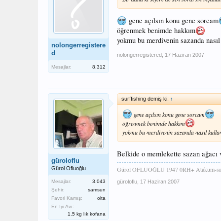
gene açılsın konu gene sorcam
öğrenmek benimde hakkım
yokmu bu merdivenin sazanda nasıl 
nolongerregistere
d
nolongerregistered
,
17 Haziran 2007
Mesajlar:
8.312
surffishing demiş ki:
↑
gene açılsın konu gene sorcam
öğrenmek benimde hakkım
yokmu bu merdivenin sazanda nasıl kullan
Belkide o memlekette sazan ağacı v
güroloflu
Gürol Ofluoğlu
Gürol OFLUOĞLU 1947 0RH+ Atakum-sa
Mesajlar:
3.043
güroloflu
,
17 Haziran 2007
Şehir:
samsun
Favori Kamış:
olta
En İyi Avı:
1.5 kg lık kofana