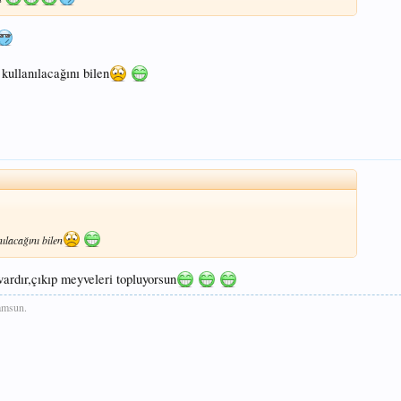
kullanılacağını bilen
ılacağını bilen
ardır,çıkıp meyveleri topluyorsun
msun.