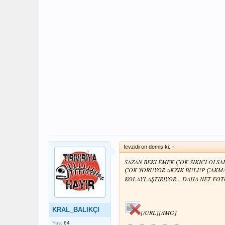
fevzidiron demiş ki:
↑
SAZAN BEKLEMEK ÇOK SIKICI OLSA
ÇOK YORUYOR AKZIK BULUP ÇAKMA
KOLAYLAŞTIRIYOR... DAHA NET FO
KRAL_BALIKÇI
[/URL][/IMG]
Yaş:
64