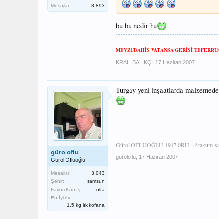
Mesajlar:
3.893
bu bu nedir bu
MEVZUBAHİS VATANSA GERİSİ TEFERRUA
KRAL_BALIKÇI
,
17 Haziran 2007
Turgay yeni inşaatlarda malzemeden
Gürol OFLUOĞLU 1947 0RH+ Atakum-sa
güroloflu
güroloflu
,
17 Haziran 2007
Gürol Ofluoğlu
Mesajlar:
3.043
Şehir:
samsun
Favori Kamış:
olta
En İyi Avı:
1.5 kg lık kofana