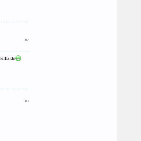
#2
herhalde
#3