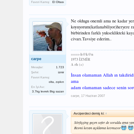
Favori Kamış:
El Oltası
Ne oldugu onemli ama ne kadar yer 
koyuyorum(katlanabiliyor)heryere ra
birbirinden farklı yukseklikteki kay
civarı.Tavsiye ederim..
====-h@k@n
carpe
1973 İZMİR
A rh (+)
Mesajlar:
1.723
Şehir:
izmir
İnsan olamaman Allah ın takdiridi
Favori Kamış:
ama
olta, zıpkın
adam olamaman sadece senin so
En İyi Avı:
3.7kg levrek 8kg sazan
carpe
,
17 Haziran 2007
Avciperdeci demiş ki:
↑
Sörfişşing geçen sefer de soruldu ama yan
Resmi koyan açıklama koymuyor