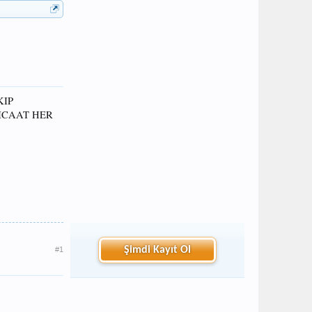
KIP
İCAAT HER
Şimdi Kayıt Ol
#1