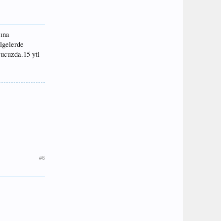
sına
olgelerde
 ucuzda.15 ytl
#6