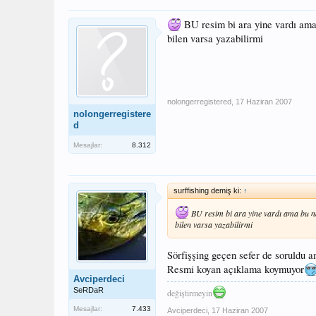
BU resim bi ara yine vardı ama
bilen varsa yazabilirmi
nolongerregistered
,
17 Haziran 2007
nolongerregistere
d
Mesajlar:
8.312
surffishing demiş ki:
↑
BU resim bi ara yine vardı ama bu n
bilen varsa yazabilirmi
Sörfişşing geçen sefer de soruldu 
Resmi koyan açıklama koymuyor
Avciperdeci
SeRDaR
değiştirmeyin
Mesajlar:
7.433
Avciperdeci
,
17 Haziran 2007