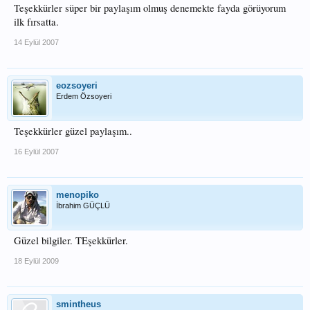
Teşekkürler süper bir paylaşım olmuş denemekte fayda görüyorum
ilk fırsatta.
14 Eylül 2007
eozsoyeri
Erdem Özsoyeri
Teşekkürler güzel paylaşım..
16 Eylül 2007
menopiko
İbrahim GÜÇLÜ
Güzel bilgiler. TEşekkürler.
18 Eylül 2009
smintheus