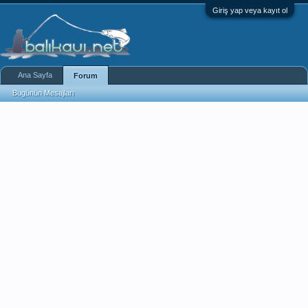
Giriş yap veya kayıt ol
Ana Sayfa
Forum
Bugünün Mesajları