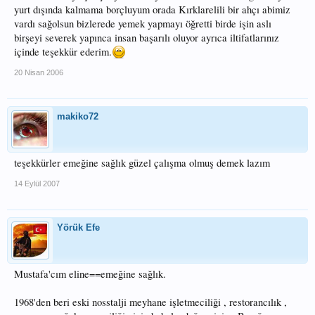
yurt dışında kalmama borçluyum orada Kırklarelili bir ahçı abimiz
vardı sağolsun bizlerede yemek yapmayı öğretti birde işin aslı
birşeyi severek yapınca insan başarılı oluyor ayrıca iltifatlarınız
içinde teşekkür ederim.
20 Nisan 2006
makiko72
teşekkürler emeğine sağlık güzel çalışma olmuş demek lazım
14 Eylül 2007
Yörük Efe
Mustafa'cım eline==emeğine sağlık.
1968'den beri eski nosstalji meyhane işletmeciliği , restorancılık ,