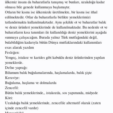
ülkemiz insanı da baharatlarla tanışmış ve bunları, uzakdoğu kadar
olmasa bile genede kullanmaya başlamıştır.
Otların bir kısmı ise ülkemizde üretilmekte, bir kısmı ise ithal
edilmektedir. Otlar da baharatlarla birlikte yemeklerimizi
tatlandırmakta kullanılmakrtadır. Aynı şekilde ot ve baharatlar balık
ve deniz ürünleri yemeklerinde de kullanılmaktadır. Bu nedenle ot ve
baharatların kısa tanımları ile kullanıldığı deniz yemeklerini aşağıda
sunmaya çalışacağım. Burada yalnız Türk mutfağındaki değil,
bulabildiğim kadarıyla bütün Dünya mutfaklarındaki kullanımları
esas alarak yazdım
Fesleğen:
Yengeç, istakoz ve karides gibi kabuklu deniz ürünlerinden yapılan
yemeklerde.
Defne yaprağı:
Bilumum balık buğulamalarında, haşlamalarda, balık şişte
Keraviye:
Buğulama, haşlama ve dolmalarda
Zencefil:
Bütün balık yemeklerinde,, istakozda, sos yapımında, midyede
Köri:
Uzakdoğu balık yemeklerinde, zencefile alternatif olarak (zaten
içinde zencefil vardır)
Mercankökü