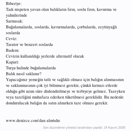
Biberiye:
Tadı nispeten yavan olan balıkların fırın, soslu fırın, kavurma ve
yahnilerinde
Sarmısak:
Buğulamalarda, soslarda, kavurmalarda, çorbalarda, zeytinyağlı
soslarda
Ceviz:
Tarator ve benzeri soslarda
Badem:
Cevizin kullanıldığı yerlerde alternatif olarak
Kapari:
Turşu halinde buğulamalarda
Balık nasıl saklanır?
Yapacağınız yemeğin tatlı ve sağlıklı olması için balığın alınmasının
ve saklanmasının çok iyi bilinmesi gerekir, çünkü kırmızı etlerde
olduğu gibi uzun süre dinlendirilmeye ve terbiyeye gelmez. Tazeyken
veya tazeliğini muhafaza ederken tüketilmesi gereklidir. Bu nedenle
dondurulacak balığın da satın alınırken taze olması gerekir.
www.denizce.com'dan alıntıdır.
Son düzenleme yönetici tarafından yapıldı:
24 Kasım 2008