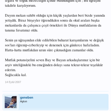
ızgara ve soğuk mezeciliğin içinde bulunduğum için ; Bu uğraşını
takdirle karşılıyorum.
Dayım mekan sahibi olduğu için küçük yaşlardan beri bizde yanında
yetişdik. Biraz birşeyler öğrendikden sonra da okul araları başka
mekanlarda da çalışınca çeşit örnekleri ile Dünya mutfaklarını da
tanıma fırsatımız oldu.
Senin şu uğraşından elde edilebilen baharat karışımlarını ve değişik
sos'ları öğrenip-ezberleyip ve denemek için günlerce hafızladım.
Hatta-hatta mutfakdan uzun süre çıkmadığım zamanlar oldu.
Mutfak potansiyelini seven Bay ve Bayan arkadaşlarımız için bir
arşiv niteliğindeki bu emeğinden dolayı sana tekrar-tekrar teşekkür
ederim.
Sağlıcakla kal.
14 Eylül 2007
geneben
Aşkın