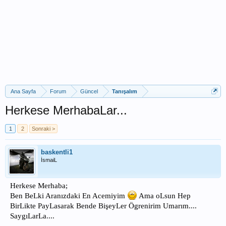
Ana Sayfa
Forum
Güncel
Tanışalım
Herkese MerhabaLar...
1
2
Sonraki >
baskentli1
İsmaiL
Herkese Merhaba;
Ben BeLki Aranızdaki En Acemiyim
Ama oLsun Hep
BirLikte PayLasarak Bende BişeyLer Ögrenirim Umarım....
SaygıLarLa....