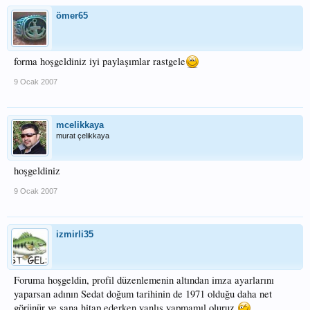
ömer65
forma hoşgeldiniz iyi paylaşımlar rastgele
9 Ocak 2007
mcelikkaya
murat çelikkaya
hoşgeldiniz
9 Ocak 2007
izmirli35
Foruma hoşgeldin, profil düzenlemenin altından imza ayarlarını
yaparsan adının Sedat doğum tarihinin de 1971 olduğu daha net
görünür ve sana hitap ederken yanlış yapmamıl oluruz.