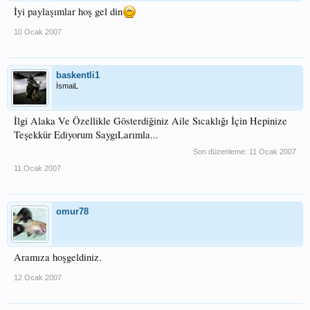
İyi paylaşımlar hoş gel din
10 Ocak 2007
baskentli1
İsmaiL
İlgi Alaka Ve Özellikle Gösterdiğiniz Aile Sıcaklığı İçin Hepinize
Teşekkür Ediyorum SaygıLarımla...
Son düzenleme:
11 Ocak 2007
11 Ocak 2007
omur78
Aramıza hoşgeldiniz.
12 Ocak 2007