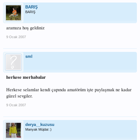
BARIŞ
BARIŞ
aramıza hoş geldiniz
9 Ocak 2007
sml
herkese merhabalar
Herkese selamlar kendi çapında amatörüm işte paylaşmak ne kadar
güzel sevgiler.
9 Ocak 2007
derya__kuzusu
Manyak Müjdat :)