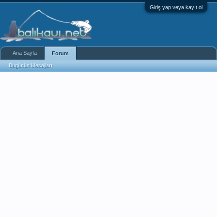
Giriş yap veya kayıt ol
Ana Sayfa
Forum
Bugünün Mesajları