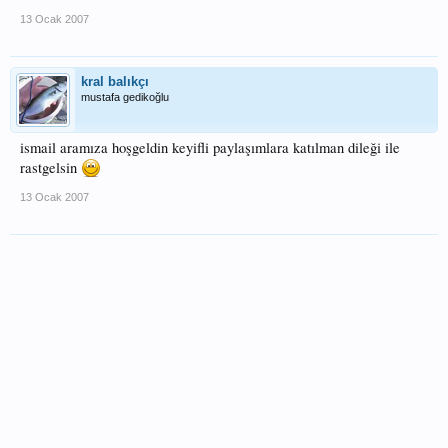
13 Ocak 2007
kral balıkçı
mustafa gedikoğlu
ismail aramıza hoşgeldin keyifli paylaşımlara katılman dileği ile
rastgelsin
13 Ocak 2007