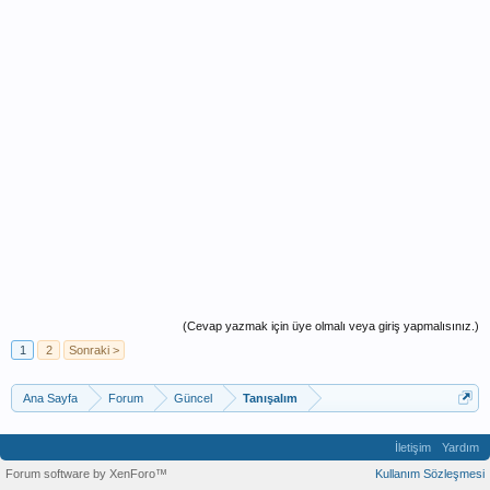
(Cevap yazmak için üye olmalı veya giriş yapmalısınız.)
1
2
Sonraki >
Ana Sayfa
Forum
Güncel
Tanışalım
İletişim
Yardım
Forum software by XenForo™
Kullanım Sözleşmesi