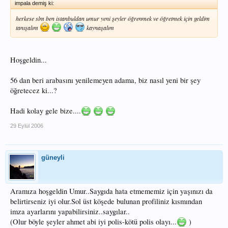
impala demiş ki:
herkese slm ben istanbuldan umur yeni şeyler öğrenmek ve öğretmek için geldim
tanışalım
kaynaşalım
Hoşgeldin...
56 dan beri arabasını yenilemeyen adama, biz nasıl yeni bir şey
öğretecez ki...?
Hadi kolay gele bize....
29 Eylül 2006
güneyli
Aramıza hoşgeldin Umur..Saygıda hata etmememiz için yaşınızı da
belirtirseniz iyi olur.Sol üst köşede bulunan profiliniz kısmından
imza ayarlarını yapabilirsiniz..saygılar..
(Olur böyle şeyler ahmet abi iyi polis-kötü polis olayı...
)