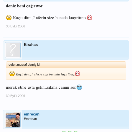
deniz beni çağırıyor
Kaçtı dimi,? aferin size bunuda kaçırttınız
30 Eylül 2006
Birahas
celen.mustaf demiş ki:
Kaçtı dimi,? aferin size bunuda kaçırttınız
merak etme usta gelir...sıkma canını sen
30 Eylül 2006
emrecan
Emrecan