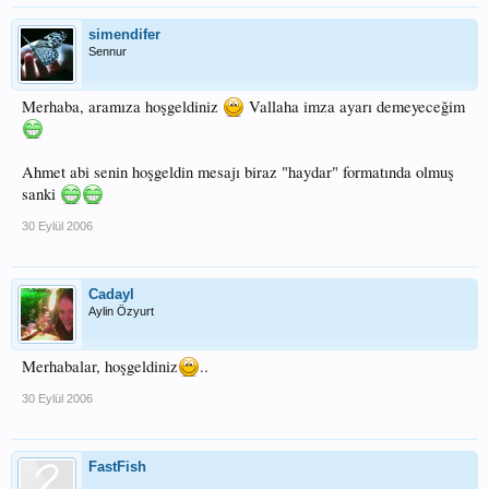
simendifer
Sennur
Merhaba, aramıza hoşgeldiniz
Vallaha imza ayarı demeyeceğim
Ahmet abi senin hoşgeldin mesajı biraz "haydar" formatında olmuş
sanki
30 Eylül 2006
Cadayl
Aylin Özyurt
Merhabalar, hoşgeldiniz
..
30 Eylül 2006
FastFish