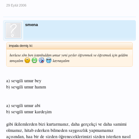
29 Eylül 2006
smena
impala demiş ki:
herkese slm ben istanbuldan umur yeni şeyler öğrenmek ve öğretmek için geldim
tanışalım
kaynaşalım
a) sevgili umur bey
b) sevgili umur hanım
a) sevgili umur abi
b) sevgili umur kardeşim
gibi ikilemlerden bizi kurtarmanız, daha gerçekçi ve daha samimi
olmamız, hitab ederken bilmeden saygısızlık yapmamamız
açısından, haa bir de sizden öğreneceklerimizi sizden isterken nasıl