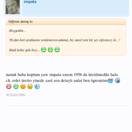
impala
N@mık demiş ki:
Hoşgeldin...
56 dan beri arabasını yenilemeyen adama, biz nasıl yeni bir şey öğretecez ki...?
Hadi kolay gele bize....
namık baba koptum yaw impala enson 1956 da üretilmediki hala
ch..rolet üretio yinede saol sen detaylı anlat ben ögrenirim
30 Eylül 2006