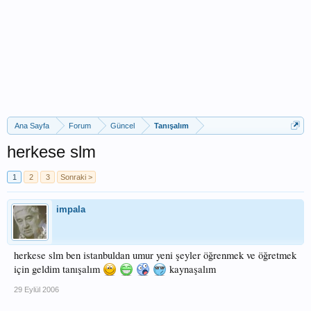
Ana Sayfa
Forum
Güncel
Tanışalım
herkese slm
1
2
3
Sonraki >
impala
herkese slm ben istanbuldan umur yeni şeyler öğrenmek ve öğretmek
için geldim tanışalım
kaynaşalım
29 Eylül 2006