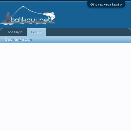
Giriş yap veya kayıt ol
Ana Sayfa
Forum
Bugünün Mesajları