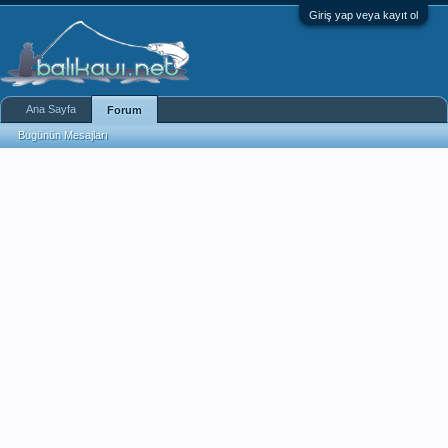
Giriş yap veya kayıt ol
Ana Sayfa
Forum
Bugünün Mesajları