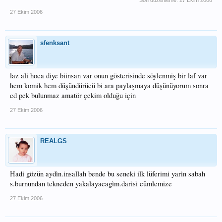
27 Ekim 2006
sfenksant
laz ali hoca diye biinsan var onun gösterisinde söylenmiş bir laf var
hem komik hem düşündürücü bi ara paylaşmaya düşünüyorum sonra
cd pek bulunmaz amatör çekim olduğu için
27 Ekim 2006
REALGS
Hadi gözün aydìn.insallah bende bu seneki ilk lüferimi yarìn sabah
s.burnundan tekneden yakalayacagìm.darìsì cümlemize
27 Ekim 2006