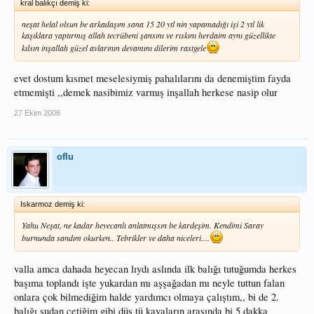
kral balıkçı demiş ki:
neşat helal olsun be arkadaşım sana 15 20 ytl nin yapamadığı işi 2 ytl lik
kaşıklara yaptırmış allah tecrübeni şansını ve rıskını herdaim aynı güzellikte
kılsın inşallah güzel avlarının devamını dilerim rastgele
evet dostum kısmet meselesiymiş pahalılarını da denemiştim fayda
etmemişti ,,demek nasibimiz varmış inşallah herkese nasip olur
27 Ekim 2006
oflu
Iskarmoz demiş ki:
Yahu Neşat, ne kadar heyecanlı anlatmışsın be kardeşim. Kendimi Saray
burnunda sandım okurken.. Tebrikler ve daha niceleri....
valla amca dahada heyecan lıydı aslında ilk balığı tutuğumda herkes
başıma toplandı işte yukardan mı aşşağadan mı neyle tuttun falan
onlara çok bilmediğim halde yardımcı olmaya çalıştım,, bi de 2.
balığı sudan çetiğim gibi düş tü kayaların arasında bi 5 dakka