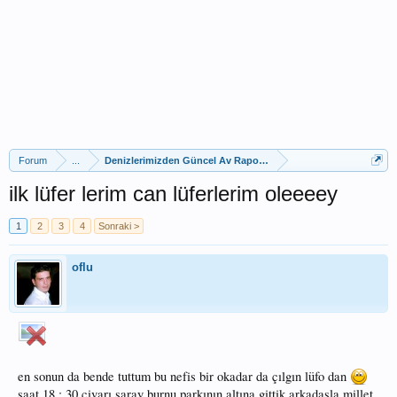
Forum
...
Denizlerimizden Güncel Av Raporları
ilk lüfer lerim can lüferlerim oleeeey
1
2
3
4
Sonraki >
oflu
en sonun da bende tuttum bu nefis bir okadar da çılgın lüfo dan
saat 18 ; 30 civarı saray burnu parkının altına gittik arkadaşla millet