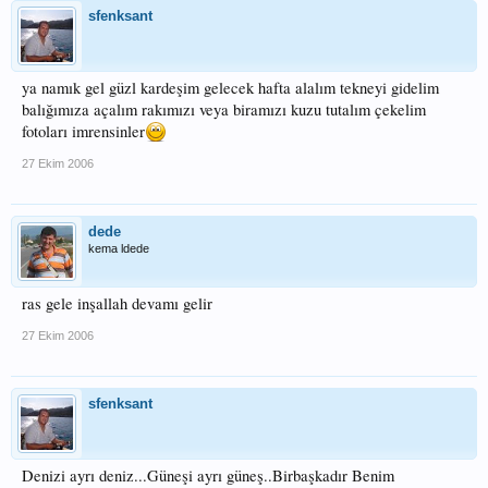
sfenksant
ya namık gel güzl kardeşim gelecek hafta alalım tekneyi gidelim
balığımıza açalım rakımızı veya biramızı kuzu tutalım çekelim
fotoları imrensinler
27 Ekim 2006
dede
kema ldede
ras gele inşallah devamı gelir
27 Ekim 2006
sfenksant
Denizi ayrı deniz...Güneşi ayrı güneş..Birbaşkadır Benim