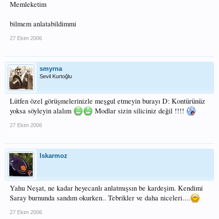
Memleketim
bilmem anlatabildimmi
27 Ekim 2006
smyrna
Sevil Kurtoğlu
Lütfen özel görüşmelerinizle meşgul etmeyin burayı D: Kontürünüz
yoksa söyleyin alalım
Modlar sizin siliciniz değil !!!!
27 Ekim 2006
Iskarmoz
Yahu Neşat, ne kadar heyecanlı anlatmışsın be kardeşim. Kendimi
Saray burnunda sandım okurken.. Tebrikler ve daha niceleri....
27 Ekim 2006