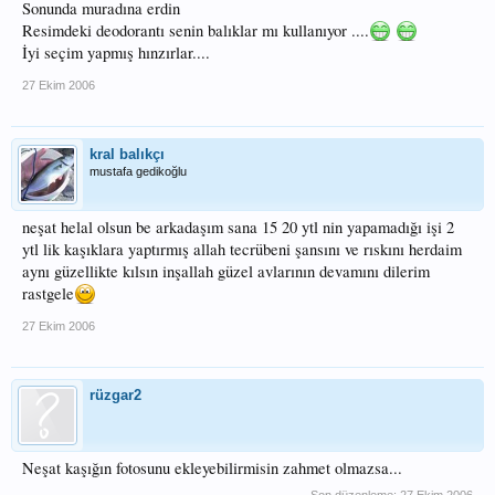
Sonunda muradına erdin
Resimdeki deodorantı senin balıklar mı kullanıyor ....
İyi seçim yapmış hınzırlar....
27 Ekim 2006
kral balıkçı
mustafa gedikoğlu
neşat helal olsun be arkadaşım sana 15 20 ytl nin yapamadığı işi 2
ytl lik kaşıklara yaptırmış allah tecrübeni şansını ve rıskını herdaim
aynı güzellikte kılsın inşallah güzel avlarının devamını dilerim
rastgele
27 Ekim 2006
rüzgar2
Neşat kaşığın fotosunu ekleyebilirmisin zahmet olmazsa...
Son düzenleme:
27 Ekim 2006