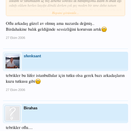
istedim ve yanılmadım üç beş deneme sonrası ilk babafingomu aldım bi anda ilgi
odağı oldum herkes kaşığa döndü derken çok geç meden bir tane daha tuttum
sewiç nidaları atarken kaşık kopu werdi .... bende erdem abi ye tüyoyu werip ewe
Hepsini görüntüle...
döndüm çok mutluyum çoook
Oflu arkadaş güzel av olmuş ama nazarda değmiş..
Birdahakine balık geldiğinde sessizliğini korursun artık
27 Ekim 2006
sfenksant
tebrikler bu lüfer istanbullular için tutku olsa gerek bazı arkadaşların
kuzu tutkusu gibi
27 Ekim 2006
Birahas
tebrikler oflu....