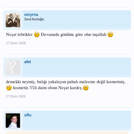
smyrna
Sevil Kurtoğlu
Neşat tebrikler
Devamıda gönlüne göre olur inşallah
27 Ekim 2006
afet
demekki neymiş, balığı yakalayan pahalı malzeme değil kısmetmiş,
kısmetin 7/24 daim olsun Neşat kardeş,
27 Ekim 2006
oflu