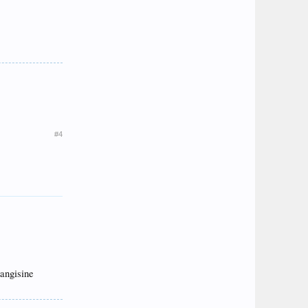
#4
hangisine