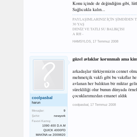
Konu içinde de değindiğim gibi, lütf
Sağlıcakla kalın...
PAYLAŞIMLARINIZ İÇİN ŞİMDİDEN T
30 YAŞ
DENİZ VE TATLI SU BALIKÇISI
A RH -
HAMSYLOS
,
17 Temmuz 2008
güzel avlaklar korunmalı ama kim
arkadaşlar türkiyemizin cennet olma
mehmetçik vakfı gibi bu vakıflar 
avlanan her balıktan bir miktar gel
sürekliliği olur bunun dünyada örnek
çocuklarımızdan emanet aldık
coolpasbal
harun
coolpasbal
,
17 Temmuz 2008
Mesajlar:
9
Şehir:
newyork
Favori Kamış:
1090 400 D.A.M
QUICK 4000FD
MAKİNA ve 2009820