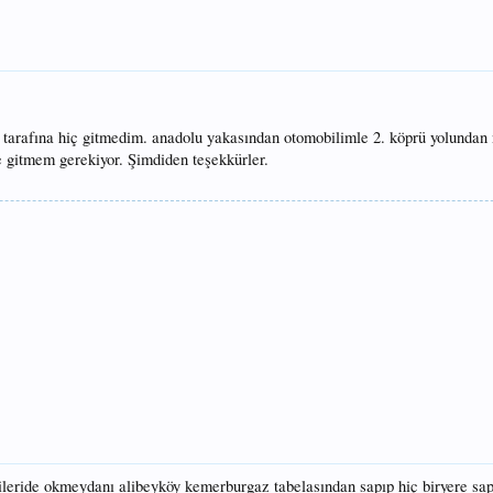
tarafına hiç gitmedim. anadolu yakasından otomobilimle 2. köprü yolundan 
ye gitmem gerekiyor. Şimdiden teşekkürler.
 ileride okmeydanı alibeyköy kemerburgaz tabelasından sapıp hiç biryere s