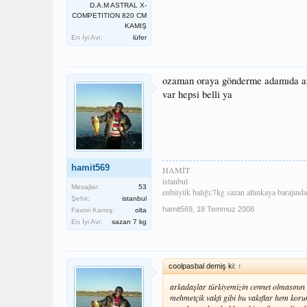
D.A.M ASTRAL X-
COMPETITION 820 CM
KAMIŞ
En İyi Avı:
lüfer
ozaman oraya gönderme adamıda ar
var hepsi belli ya
hamit569
HAMİT
istanbul
Mesajlar:
53
enbüyük balığı:7kg sazan altınkaya barajında
Şehir:
istanbul
hamit569
,
18 Temmuz 2008
Favori Kamış:
olta
En İyi Avı:
sazan 7 kg
coolpasbal demiş ki:
↑
arkadaşlar türkiyemizin cennet olmasının 
mehmetçik vakfı gibi bu vakıflar hem ko