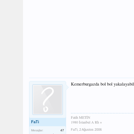
Kemerburgazda bol bol yakalayabili
Fatih METİN
FaTi
1980 İstanbul A Rh +
FaTi
,
2 Ağustos 2006
Mesajlar:
47