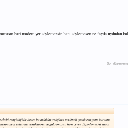
amasın bari madem yer söylemezsin hani söylemesen ne fayda uydudan ba
Son düzenlem
sebebi zenginliğidir bence bu avlaklar vakıflara verilmeli çocuk esirgeme kurumu
rumasını hem avlanma yasaklarının uygulanmasını hem çevre düzenlemesini yapar