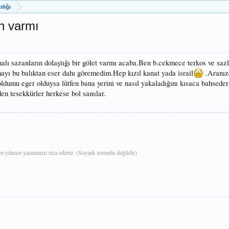
ılığı
n varmı
alı sazanların dolaştığı bir gölet varmı acaba.Ben b.cekmece terkos ve saz
ayı bu balıktan eser dahı göremedim.Hep kızıl kanat yada israil
.Aranız
oldumu eger olduysa lütfen bana yerini ve nasıl yakaladığını kısaca bahsed
en tesekkürler herkese bol sanslar.
yılınızı yazmanızı rica ederiz. (Soyadı zorunlu değildir)