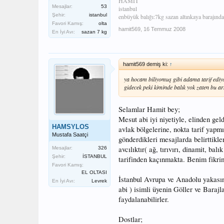
HAMİT
Mesajlar:
53
istanbul
Şehir:
istanbul
enbüyük balığı:7kg sazan altınkaya barajında
Favori Kamış:
olta
hamit569
,
16 Temmuz 2008
En İyi Avı:
sazan 7 kg
hamit569 demiş ki:
↑
ya hocam biliyomuş gibi adama tarif ediy
gidecek peki kiminde balık yok zaten bu a
Selamlar Hamit bey;
Mesut abi iyi niyetiyle, elinden ge
HAMSYLOS
avlak bölgelerine, nokta tarif yapm
Mustafa Saatçi
gönderdikleri mesajlarda belirttikle
avcılıktır( ağ, tırıvırı, dinamit, ba
Mesajlar:
326
Şehir:
İSTANBUL
tarifinden kaçınmakta. Benim fikri
Favori Kamış:
EL OLTASI
İstanbul Avrupa ve Anadolu yakasın
En İyi Avı:
Levrek
abi ) isimli üyenin Göller ve Barajl
faydalanabilirler.
Dostlar;