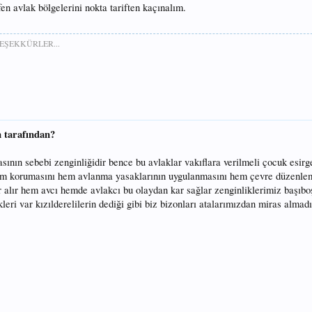
en avlak bölgelerini nokta tariften kaçınalım.
EŞEKKÜRLER...
 tarafından?
sının sebebi zenginliğidir bence bu avlaklar vakıflara verilmeli çocuk esi
hem korumasını hem avlanma yasaklarının uygulanmasını hem çevre düzenlem
ir alır hem avcı hemde avlakcı bu olaydan kar sağlar zenginliklerimiz başıb
leri var kızılderelilerin dediği gibi biz bizonları atalarımızdan miras almad