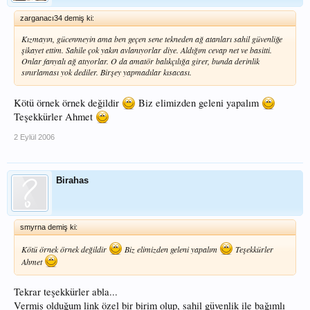
zarganacı34 demiş ki:
Kızmayın, gücenmeyin ama ben geçen sene tekneden ağ atanları sahil güvenliğe
şikayet ettim. Sahile çok yakın avlanıyorlar diye. Aldığım cevap net ve basitti.
Onlar fanyalı ağ atıyorlar. O da amatör balıkçılığa girer, bunda derinlik
sınırlaması yok dediler. Birşey yapmadılar kısacası.
Kötü örnek örnek değildir
Biz elimizden geleni yapalım
Teşekkürler Ahmet
2 Eylül 2006
Birahas
smyrna demiş ki:
Kötü örnek örnek değildir
Biz elimizden geleni yapalım
Teşekkürler
Ahmet
Tekrar teşekkürler abla...
Vermiş olduğum link özel bir birim olup, sahil güvenlik ile bağımlı