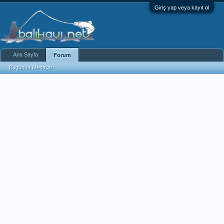
Giriş yap veya kayıt ol
Ana Sayfa
Forum
Bugünün Mesajları