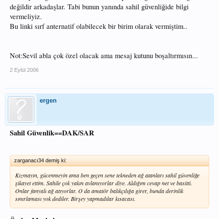
değildir arkadaşlar. Tabi bunun yanında sahil güvenliğide bilgi
vermeliyiz.
Bu linki sırf anternatif olabilecek bir birim olarak vermiştim..
Not:Sevil abla çok özel olacak ama mesaj kutunu boşaltırmısın...
2 Eylül 2006
ergen
Sahil Güvenlik==DAK/SAR
zarganacı34 demiş ki:
Kızmayın, gücenmeyin ama ben geçen sene tekneden ağ atanları sahil güvenliğe
şikayet ettim. Sahile çok yakın avlanıyorlar diye. Aldığım cevap net ve basitti.
Onlar fanyalı ağ atıyorlar. O da amatör balıkçılığa girer, bunda derinlik
sınırlaması yok dediler. Birşey yapmadılar kısacası.