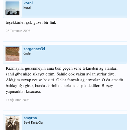
korni
koral
teşekkürler çok güzel bir link
28 Temmuz 2006
zarganacı34
önder
Kızmayın, gücenmeyin ama ben geçen sene tekneden ağ atanları
sahil güvenliğe şikayet ettim. Sahile çok yakın avlanıyorlar diye.
Aldığım cevap net ve basitti. Onlar fanyalı ağ atıyorlar. O da amatör
balıkçılığa girer, bunda derinlik sınırlaması yok dediler. Birşey
yapmadılar kısacası.
17 Ağustos 2006
smyrna
Sevil Kurtoğlu