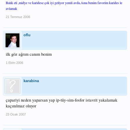
Balık eti ,midye ve karidese çok iyi geliyor yemli avda.Ama benim favorim karides le
avlamak
21 Temmuz 2006
oflu
ilk göz ağrım canım benim
1 Ekim 2006
karabina
çapariyi neden yaparsan yap ip-tüy-sim-fosfor istavrit yakalamak
kaçınılmaz oluyor
23 Ocak 2007