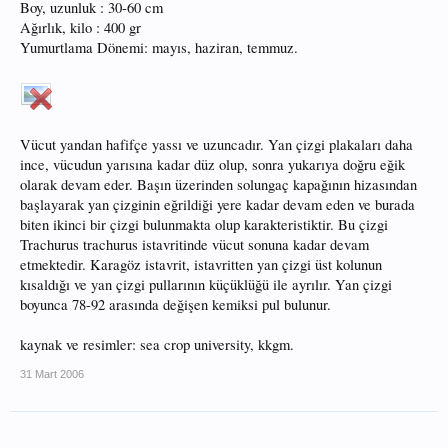
Boy, uzunluk : 30-60 cm
Ağırlık, kilo : 400 gr
Yumurtlama Dönemi: mayıs, haziran, temmuz.
Vücut yandan hafifçe yassı ve uzuncadır. Yan çizgi plakaları daha
ince, vücudun yarısına kadar düz olup, sonra yukarıya doğru eğik
olarak devam eder. Başın üzerinden solungaç kapağının hizasından
başlayarak yan çizginin eğrildiği yere kadar devam eden ve burada
biten ikinci bir çizgi bulunmakta olup karakteristiktir. Bu çizgi
Trachurus trachurus istavritinde vücut sonuna kadar devam
etmektedir. Karagöz istavrit, istavritten yan çizgi üst kolunun
kısaldığı ve yan çizgi pullarının küçüklüğü ile ayrılır. Yan çizgi
boyunca 78-92 arasında değişen kemiksi pul bulunur.
kaynak ve resimler: sea crop university, kkgm.
31 Mart 2006