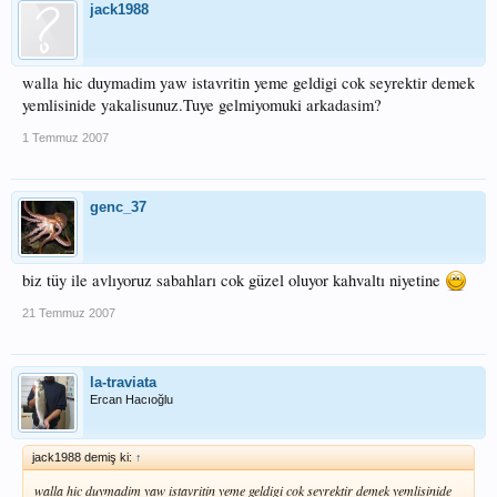
jack1988
walla hic duymadim yaw istavritin yeme geldigi cok seyrektir demek
yemlisinide yakalisunuz.Tuye gelmiyomuki arkadasim?
1 Temmuz 2007
genc_37
biz tüy ile avlıyoruz sabahları cok güzel oluyor kahvaltı niyetine
21 Temmuz 2007
la-traviata
Ercan Hacıoğlu
jack1988 demiş ki:
↑
walla hic duymadim yaw istavritin yeme geldigi cok seyrektir demek yemlisinide