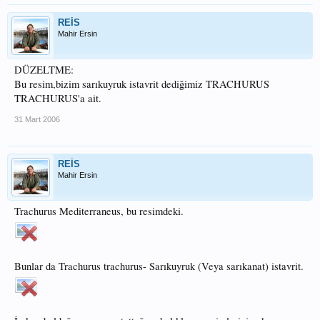
REİS
Mahir Ersin
DÜZELTME:
Bu resim,bizim sarıkuyruk istavrit dediğimiz TRACHURUS
TRACHURUS'a ait.
31 Mart 2006
REİS
Mahir Ersin
Trachurus Mediterraneus, bu resimdeki.
Bunlar da Trachurus trachurus- Sarıkuyruk (Veya sarıkanat) istavrit.