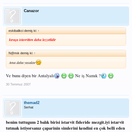
Canazor
eskibalikci demiş ki:
↑
kıraça istavritten daha lezzetlidir
N@mık demiş ki:
↑
Ama daha yasaktır
Ve bunu diyen bir Antalyalı
Ne iş Namık ?
30 Temmuz 2007
themad2
Serhat
benim tuttugum 2 balık birisi istarvit fideride mezgit.iyi istarvit
tutmak istiyorsanız çaparinin simlerini kendini en çok belli eden