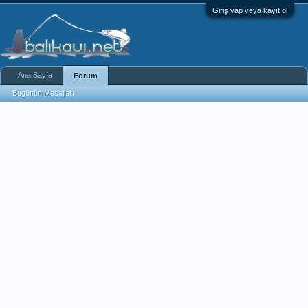
Giriş yap veya kayıt ol
Ana Sayfa
Forum
Bugünün Mesajları