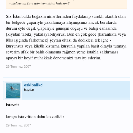
yakalisunuz.Tuye gelmiyomuki arkadasim?
Siz İstanbulda boğazın nimetlerinden faydalanıp sürekli akıntılı olan
bir bölgede çapariyle yakalamaya alışmışsınız ancak buralarda
durum öyle değil. Çapariyle güneşin doğuşu ve batışı esnasında
[kıyıdan tabiki] yakalayabiliyoruz. Ben en çok gece [karanlıkta veya
lüks ışığında farketmez] şeytan oltası da dedikleri tek iğne -
kurşunsuz veya küçük kıstırma kurşunla yapılan basit oltayla tutmayı
severim ufak bir balık olmasına rağmen yeme iştahla saldırması
apayrı bir keyif muhakkak denemenizi tavsiye ederim.
26 Temmuz 2007
eskibalikci
haydar
istavrit
kıraça istavritten daha lezzetlidir
29 Temmuz 2007