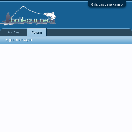
Giriş yap veya kayıt ol
Ana Sayfa
Forum
Bugünün Mesajları