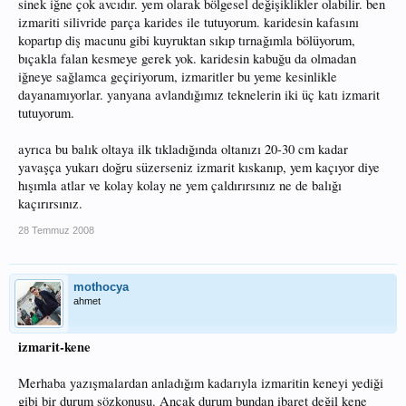
sinek iğne çok avcıdır. yem olarak bölgesel değişiklikler olabilir. ben
izmariti silivride parça karides ile tutuyorum. karidesin kafasını
kopartıp diş macunu gibi kuyruktan sıkıp tırnağımla bölüyorum,
bıçakla falan kesmeye gerek yok. karidesin kabuğu da olmadan
iğneye sağlamca geçiriyorum, izmaritler bu yeme kesinlikle
dayanamıyorlar. yanyana avlandığımız teknelerin iki üç katı izmarit
tutuyorum.
ayrıca bu balık oltaya ilk tıkladığında oltanızı 20-30 cm kadar
yavaşça yukarı doğru süzerseniz izmarit kıskanıp, yem kaçıyor diye
hışımla atlar ve kolay kolay ne yem çaldırırsınız ne de balığı
kaçırırsınız.
28 Temmuz 2008
mothocya
ahmet
izmarit-kene
Merhaba yazışmalardan anladığım kadarıyla izmaritin keneyi yediği
gibi bir durum sözkonusu. Ancak durum bundan ibaret değil kene