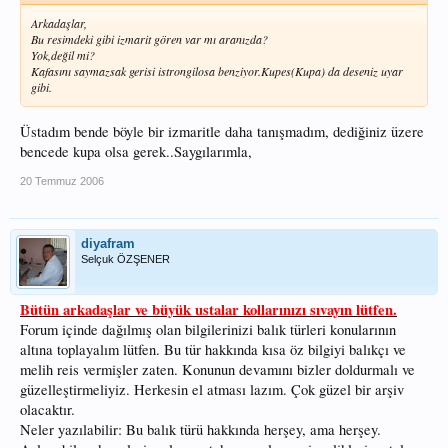
Arkadaşlar,
Bu resimdeki gibi izmarit gören var mı aranızda?
Yok,değil mi?
Kafasını saymazsak gerisi istrongilosa benziyor.Kupes(Kupa) da deseniz uyar
gibi.
Üstadım bende böyle bir izmaritle daha tanışmadım, dediğiniz üzere
bencede kupa olsa gerek..Saygılarımla,
20 Temmuz 2006
diyafram
Selçuk ÖZŞENER
Bütün arkadaşlar ve büyük ustalar kollarınızı sıvayın lütfen.
Forum içinde dağılmış olan bilgilerinizi balık türleri konularının
altına toplayalım lütfen. Bu tür hakkında kısa öz bilgiyi balıkçı ve
melih reis vermişler zaten. Konunun devamını bizler doldurmalı ve
güzelleştirmeliyiz. Herkesin el atması lazım. Çok güzel bir arşiv
olacaktır.
Neler yazılabilir: Bu balık türü hakkında herşey, ama herşey.