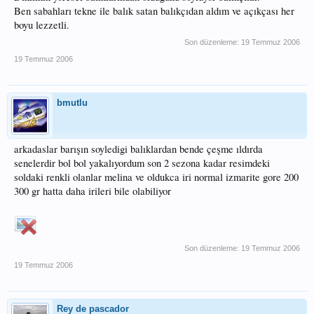
Ben sabahları tekne ile balık satan balıkçıdan aldım ve açıkçası her
boyu lezzetli.
Son düzenleme:
19 Temmuz 2006
19 Temmuz 2006
bmutlu
arkadaslar barışın soyledigi balıklardan bende çeşme ıldırda
senelerdir bol bol yakalıyordum son 2 sezona kadar resimdeki
soldaki renkli olanlar melina ve oldukca iri normal izmarite gore 200
300 gr hatta daha irileri bile olabiliyor
Son düzenleme:
19 Temmuz 2006
19 Temmuz 2006
Rey de pascador