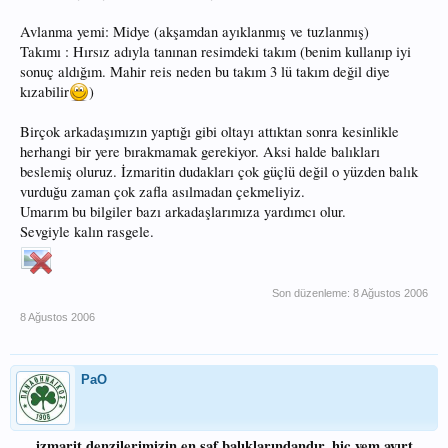
Avlanma yemi: Midye (akşamdan ayıklanmış ve tuzlanmış)
Takımı : Hırsız adıyla tanınan resimdeki takım (benim kullanıp iyi
sonuç aldığım. Mahir reis neden bu takım 3 lü takım değil diye
kızabilir
)
Birçok arkadaşımızın yaptığı gibi oltayı attıktan sonra kesinlikle
herhangi bir yere bırakmamak gerekiyor. Aksi halde balıkları
beslemiş oluruz. İzmaritin dudakları çok güçlü değil o yüzden balık
vurduğu zaman çok zafla asılmadan çekmeliyiz.
Umarım bu bilgiler bazı arkadaşlarımıza yardımcı olur.
Sevgiyle kalın rasgele.
Son düzenleme:
8 Ağustos 2006
8 Ağustos 2006
PaO
....izmarit denzilerimizin en saf balıklarındandır, hiç yem ayırt