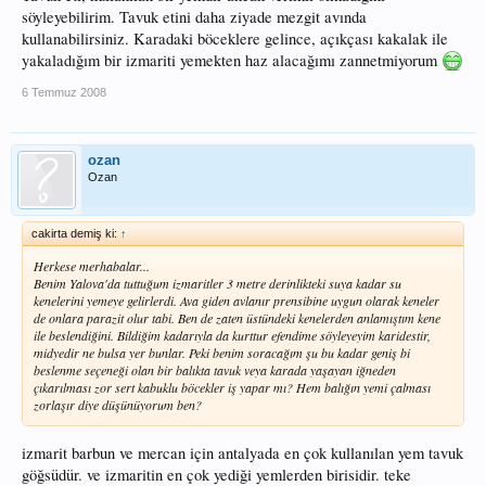
söyleyebilirim. Tavuk etini daha ziyade mezgit avında
kullanabilirsiniz. Karadaki böceklere gelince, açıkçası kakalak ile
yakaladığım bir izmariti yemekten haz alacağımı zannetmiyorum
6 Temmuz 2008
ozan
Ozan
cakirta demiş ki:
↑
Herkese merhabalar...
Benim Yalova'da tuttuğum izmaritler 3 metre derinlikteki suya kadar su
kenelerini yemeye gelirlerdi. Ava giden avlanır prensibine uygun olarak keneler
de onlara parazit olur tabi. Ben de zaten üstündeki kenelerden anlamıştım kene
ile beslendiğini. Bildiğim kadarıyla da kurttur efendime söyleyeyim karidestir,
midyedir ne bulsa yer bunlar. Peki benim soracağım şu bu kadar geniş bi
beslenme seçeneği olan bir balıkta tavuk veya karada yaşayan iğneden
çıkarılması zor sert kabuklu böcekler iş yapar mı? Hem balığın yemi çalması
zorlaşır diye düşünüyorum ben?
izmarit barbun ve mercan için antalyada en çok kullanılan yem tavuk
göğsüdür. ve izmaritin en çok yediği yemlerden birisidir. teke