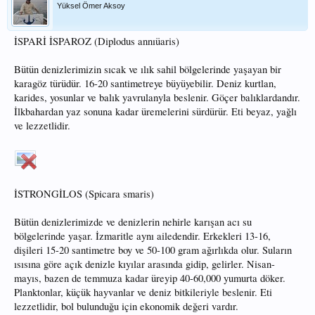
Yüksel Ömer Aksoy
İSPARİ İSPAROZ (Diplodus annıüaris)
Bütün denizlerimizin sıcak ve ılık sahil bölgelerinde yaşayan bir
karagöz türüdür. 16-20 santimetreye büyüyebilir. Deniz kurtlan,
karides, yosunlar ve balık yavrulanyla beslenir. Göçer balıklardandır.
İlkbahardan yaz sonuna kadar üremelerini sürdürür. Eti beyaz, yağlı
ve lezzetlidir.
İSTRONGİLOS (Spicara smaris)
Bütün denizlerimizde ve denizlerin nehirle karışan acı su
bölgelerinde yaşar. İzmaritle aynı ailedendir. Erkekleri 13-16,
dişileri 15-20 santimetre boy ve 50-100 gram ağırlıkda olur. Suların
ısısına göre açık denizle kıyılar arasında gidip, gelirler. Nisan-
mayıs, bazen de temmuza kadar üreyip 40-60,000 yumurta döker.
Planktonlar, küçük hayvanlar ve deniz bitkileriyle beslenir. Eti
lezzetlidir, bol bulunduğu için ekonomik değeri vardır.