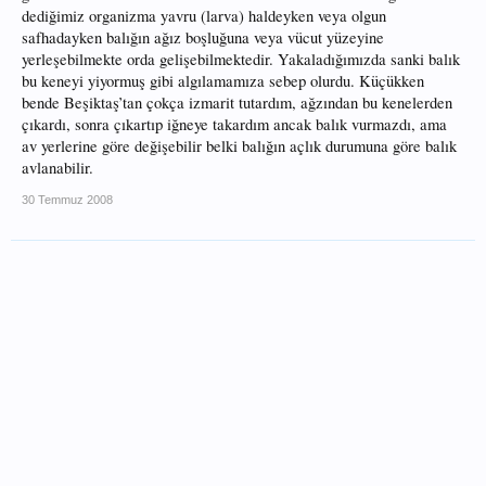
dediğimiz organizma yavru (larva) haldeyken veya olgun
safhadayken balığın ağız boşluğuna veya vücut yüzeyine
yerleşebilmekte orda gelişebilmektedir. Yakaladığımızda sanki balık
bu keneyi yiyormuş gibi algılamamıza sebep olurdu. Küçükken
bende Beşiktaş’tan çokça izmarit tutardım, ağzından bu kenelerden
çıkardı, sonra çıkartıp iğneye takardım ancak balık vurmazdı, ama
av yerlerine göre değişebilir belki balığın açlık durumuna göre balık
avlanabilir.
30 Temmuz 2008