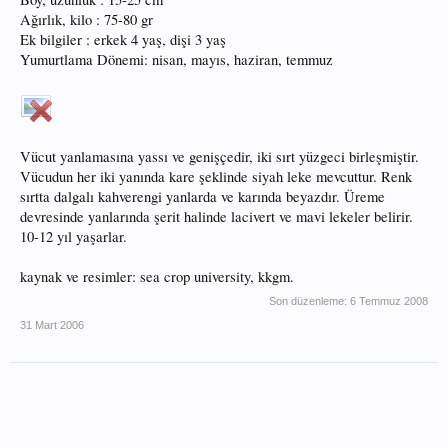
Ağırlık, kilo : 75-80 gr
Ek bilgiler : erkek 4 yaş, dişi 3 yaş
Yumurtlama Dönemi: nisan, mayıs, haziran, temmuz
Vücut yanlamasına yassı ve genişçedir, iki sırt yüzgeci birleşmiştir.
Vücudun her iki yanında kare şeklinde siyah leke mevcuttur. Renk
sırtta dalgalı kahverengi yanlarda ve karında beyazdır. Üreme
devresinde yanlarında şerit halinde lacivert ve mavi lekeler belirir.
10-12 yıl yaşarlar.
kaynak ve resimler: sea crop university, kkgm.
Son düzenleme:
6 Temmuz 2008
31 Mart 2006