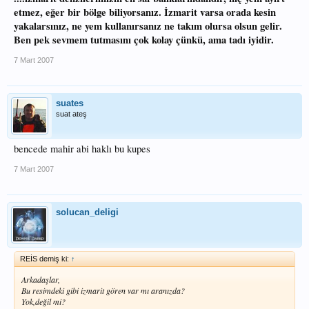
etmez, eğer bir bölge biliyorsanız. İzmarit varsa orada kesin
yakalarsınız, ne yem kullanırsanız ne takım olursa olsun gelir.
Ben pek sevmem tutmasını çok kolay çünkü, ama tadı iyidir.
7 Mart 2007
suates
suat ateş
bencede mahir abi haklı bu kupes
7 Mart 2007
solucan_deligi
REİS demiş ki:
↑
Arkadaşlar,
Bu resimdeki gibi izmarit gören var mı aranızda?
Yok,değil mi?