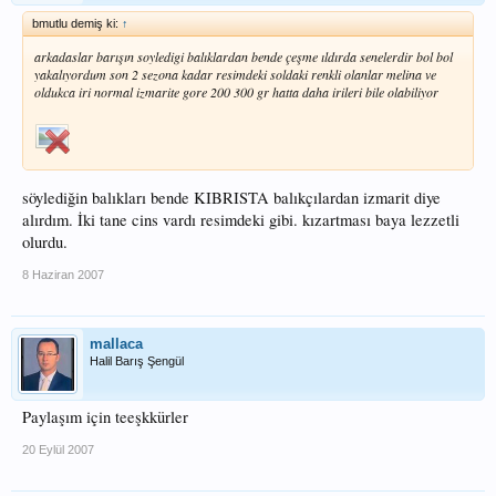
bmutlu demiş ki:
↑
arkadaslar barışın soyledigi balıklardan bende çeşme ıldırda senelerdir bol bol
yakalıyordum son 2 sezona kadar resimdeki soldaki renkli olanlar melina ve
oldukca iri normal izmarite gore 200 300 gr hatta daha irileri bile olabiliyor
söylediğin balıkları bende KIBRISTA balıkçılardan izmarit diye
alırdım. İki tane cins vardı resimdeki gibi. kızartması baya lezzetli
olurdu.
8 Haziran 2007
mallaca
Halil Barış Şengül
Paylaşım için teeşkkürler
20 Eylül 2007