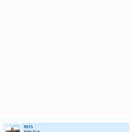
REİS
Mahir Ersin