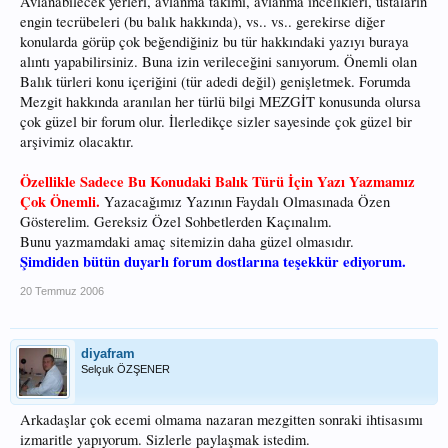
Avlanabilecek yerleri, avlanma takımı, avlanma incelikleri, ustaların
engin tecrübeleri (bu balık hakkında), vs.. vs.. gerekirse diğer
konularda görüp çok beğendiğiniz bu tür hakkındaki yazıyı buraya
alıntı yapabilirsiniz. Buna izin verileceğini sanıyorum. Önemli olan
Balık türleri konu içeriğini (tür adedi değil) genişletmek. Forumda
Mezgit hakkında aranılan her türlü bilgi MEZGİT konusunda olursa
çok güzel bir forum olur. İlerledikçe sizler sayesinde çok güzel bir
arşivimiz olacaktır.
Özellikle Sadece Bu Konudaki Balık Türü İçin Yazı Yazmamız
Çok Önemli.
Yazacağımız Yazının Faydalı Olmasınada Özen
Gösterelim. Gereksiz Özel Sohbetlerden Kaçınalım.
Bunu yazmamdaki amaç sitemizin daha güzel olmasıdır.
Şimdiden bütün duyarlı forum dostlarına teşekkür ediyorum.
20 Temmuz 2006
diyafram
Selçuk ÖZŞENER
Arkadaşlar çok ecemi olmama nazaran mezgitten sonraki ihtisasımı
izmaritle yapıyorum. Sizlerle paylaşmak istedim.