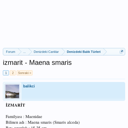
Forum
...
Denizdeki Canlılar
Denizdeki Balık Türleri
izmarit - Maena smaris
1
2
Sonraki >
balikci
İZMARİT
Familyası : Maenidae
Bilinen adı : Maena smaris (Smaris alceda)
Boy, uzunluk : 15-25 cm