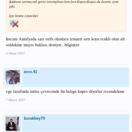
Kafasını saymazsak gerisi istrongilosa benziyor.Kupes(Kupa) da deseniz uyar
gibi.
İşte benim izmaritler
hocam Antalyada sarı sırtlı olanlara izmarit sırtı koyu renkli olan alt
soldakine mayıs baklası deniyor...bilginize
4 Nisan 2007
srcn.41
ege tarafında milas çevresinde bu balıga kupes diyorlar resımdekıne
7 Mayıs 2007
burakbey79