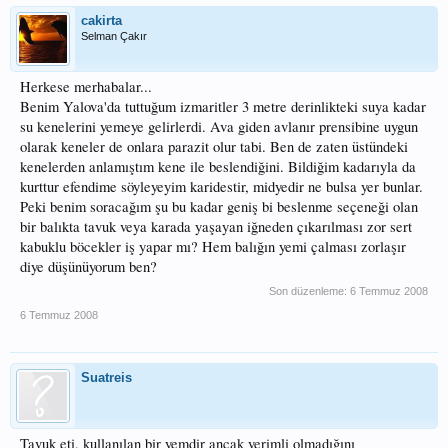
cakirta
Selman Çakır
Herkese merhabalar...
Benim Yalova'da tuttuğum izmaritler 3 metre derinlikteki suya kadar
su kenelerini yemeye gelirlerdi. Ava giden avlanır prensibine uygun
olarak keneler de onlara parazit olur tabi. Ben de zaten üstündeki
kenelerden anlamıştım kene ile beslendiğini. Bildiğim kadarıyla da
kurttur efendime söyleyeyim karidestir, midyedir ne bulsa yer bunlar.
Peki benim soracağım şu bu kadar geniş bi beslenme seçeneği olan
bir balıkta tavuk veya karada yaşayan iğneden çıkarılması zor sert
kabuklu böcekler iş yapar mı? Hem balığın yemi çalması zorlaşır
diye düşünüyorum ben?
Son düzenleme:
6 Temmuz 2008
6 Temmuz 2008
Suatreis
Tavuk eti, kullanılan bir yemdir ancak verimli olmadığını