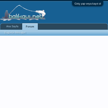
Giriş yap veya kayıt ol
Ana Sayfa
Forum
Bugünün Mesajları