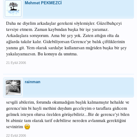
Mehmet PEKMEZCİ
Daha ne diyelim arkadaşlar gerekeni söylemişler. Güzelbahçeyi
tavsiye etmem. Zaman kaybından başka bir işe yaramaz.
Arkadaşlara soruyorum. Ama bir şey yok. Zaten attığın olta da
ağlarda takılır kalır. Gidebiliyorsan Gerence'ye balık çiftliklerinin
yanına git. Yem olarak sardalye kullanırsan mığriden başka bir şey
yakalayamazsın. Bu konuyu da unutma.
21 Eylül 2006
rainman
sevgili abilerim, forumda okumadığım başlık kalmamıştır hehalde ve
gerence'nin bi hayli methini duydum geceleyim o taraflara gidicem
gelmek isteyen olursa özelden görüşebiliriz...Bir de gerence'yi bilen
bi abimiz tam olarak tarif edebilirse nereden avlanmak gerektiğini
sevinirim
22 Eylül 2006