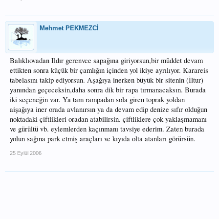
Mehmet PEKMEZCİ
Balıklıovadan Ildır gerenvce sapağına giriyorsun,bir müddet devam
ettikten sonra küçük bir çamlığın içinden yol ikiye ayrılıyor. Karareis
tabelasını takip ediyorsun. Aşağıya inerken büyük bir sitenin (İltur)
yanından geçeceksin,daha sonra dik bir rapa tırmanacaksın. Burada
iki seçeneğin var. Ya tam rampadan sola giren toprak yoldan
aişağıya iner orada avlanırsın ya da devam edip denize sıfır olduğun
noktadaki çiftlikleri oradan atabilirsin. çiftliklere çok yaklaşmamanı
ve gürültü vb. eylemlerden kaçınmanı tavsiye ederim. Zaten burada
yolun sağına park etmiş araçları ve kıyıda olta atanları görürsün.
25 Eylül 2006