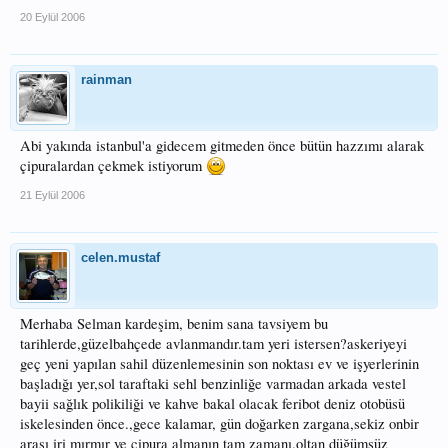
20 Eylül 2006
rainman
Abi yakında istanbul'a gidecem gitmeden önce bütün hazzımı alarak
çipuralardan çekmek istiyorum
21 Eylül 2006
celen.mustaf
Merhaba Selman kardeşim, benim sana tavsiyem bu
tarihlerde,güzelbahçede avlanmandır.tam yeri istersen?askeriyeyi
geç yeni yapılan sahil düzenlemesinin son noktası ev ve işyerlerinin
başladığı yer,sol taraftaki sehl benzinliğe varmadan arkada vestel
bayii sağlık polikiliği ve kahve bakal olacak feribot deniz otobüsü
iskelesinden önce.,gece kalamar, gün doğarken zargana,sekiz onbir
arası iri mırmır ve çipura almanın tam zamanı,oltan düğümsüz