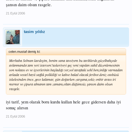
şansın daim olsun rasgele.
21 Eylül 2006
tasim yıldız
celen.mustaf demiş ki:
Merhaba Selman kardeşim, benim sana tavsiyem bu tarihlerde,güzelbahçede
avlanmandır.tam yeri istersen?askeriyeyi geç yeni yapılan sahil düzenlemesinin
son noktası ev ve işyerlerinin başladığı yer,sol taraftaki sehl benzinliğe varmadan
arkada vestel bayii sağlık polikiliği ve kahve bakal olacak feribot deniz otobüsü
iskelesinden önce.,gece kalamar, gün doğarken zargana,sekiz onbir arası iri
mırmır ve çipura almanın tam zamanı,oltan düğümsüz şansın daim olsun
rasgele.
iyi tarif, yem olarak boru kurdu kullan hele gece gidersen daha iyi
sonuç alırsın
21 Eylül 2006