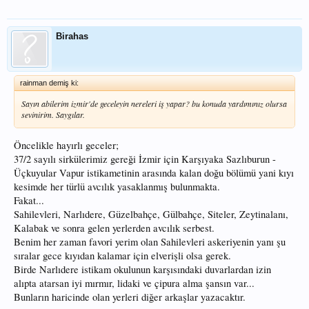
Birahas
rainman demiş ki:
Sayın abilerim izmir'de geceleyin nereleri iş yapar? bu konuda yardımınız olursa
sevinirim. Saygılar.
Öncelikle hayırlı geceler;
37/2 sayılı sirkülerimiz gereği İzmir için Karşıyaka Sazlıburun -
Üçkuyular Vapur istikametinin arasında kalan doğu bölümü yani kıyı
kesimde her türlü avcılık yasaklanmış bulunmakta.
Fakat...
Sahilevleri, Narlıdere, Güzelbahçe, Gülbahçe, Siteler, Zeytinalanı,
Kalabak ve sonra gelen yerlerden avcılık serbest.
Benim her zaman favori yerim olan Sahilevleri askeriyenin yanı şu
sıralar gece kıyıdan kalamar için elverişli olsa gerek.
Birde Narlıdere istikam okulunun karşısındaki duvarlardan izin
alıpta atarsan iyi mırmır, lidaki ve çipura alma şansın var...
Bunların haricinde olan yerleri diğer arkaşlar yazacaktır.