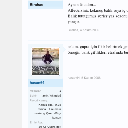
Aynen üstadım...
Birahas
Affedersiniz kokmuş balık veya iç o
Balık tututğumuz yerler yaz sezonu
yanışır.
Birahas
,
4 Kasım 2006
selam. çupra için fikir belirtmek ge
örneğin balık çiftlikleri etrafında b
hasan64
,
5 Kasım 2006
hasan64
Mesajlar:
1
Şehir:
İzmir / Altındağ
Favori Kamış:
Kamış olta , 0.28
misina , 1 numara
mustang iğne , 40 gr
kurşun
En İyi Avı:
36 Kg Çupra (tek