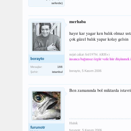
seferde)
merhaba
hayır kar yagar ken balık olmaz ust
çok güzel balık yapar kolay gelsin
nejat cakar /ist/1976( ARH+)
borayto
insanca bağımsız özgür vede hür düşünmek 
Mesajlar:
166
borayto
,
5 Kasım 2006
Şehir:
istanbul
Ben zamanında bol miktarda istavri
Haluk
furunotr
furunotr
,
5 Kasım 2006