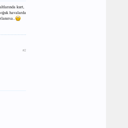
ltlarında kurt,
 soğuk havalarda
zlanırsa..
#2