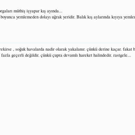
rgaları müthiş işyapar kış ayında...
 boyunca yemlemeden dolayı uğrak yeridir. Balık kış aylarında kıyıya yeml
rekirse , soğuk havalarda nadir olarak yakalanır. çünkü derine kaçar. fakat 
u fazla geçerli değildir. çünkü çupra devamlı hareket halindedir. rastgele...