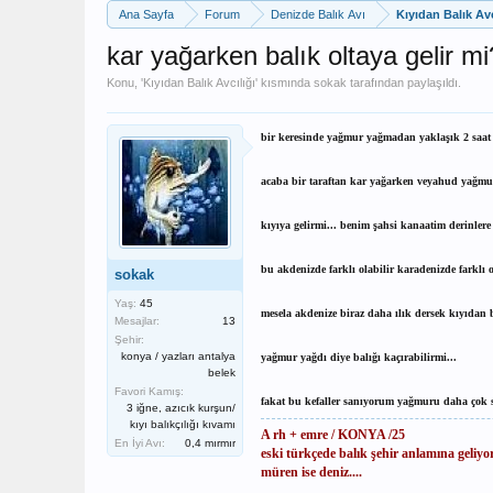
Ana Sayfa
Forum
Denizde Balık Avı
Kıyıdan Balık Avc
kar yağarken balık oltaya gelir mi
Konu, '
Kıyıdan Balık Avcılığı
' kısmında
sokak
tarafından paylaşıldı.
bir keresinde yağmur yağmadan yaklaşık 2 saat ö
acaba bir taraftan kar yağarken veyahud yağmur a
kıyıya gelirmi... benim şahsi kanaatim derinlere 
bu akdenizde farklı olabilir karadenizde farklı ol
sokak
Yaş:
45
mesela akdenize biraz daha ılık dersek kıyıdan b
Mesajlar:
13
Şehir:
konya / yazları antalya
yağmur yağdı diye balığı kaçırabilirmi...
belek
Favori Kamış:
fakat bu kefaller sanıyorum yağmuru daha çok sev
3 iğne, azıcık kurşun/
kıyı balıkçılığı kıvamı
A rh + emre / KONYA /25
En İyi Avı:
0,4 mırmır
eski türkçede balık şehir anlamına geliyor
müren ise deniz....