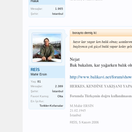
Haluk
Mesajlar:
1.965
Şehir:
Istanbul
borayto demiş ki:
hayır kar yagar ken balık olmaz ustaları
başlıyınca çok güzel balık yapar kolay gel
Nejat
Bak bakalım, kar yağarken balık o
REİS
Mahir Ersin
http://www.balikavi.net/forum/sho
Yaş:
81
HERKES, KENDİNE YAKIŞANI YAPA
Mesajlar:
2.389
Şehir:
İstanbul
Forumda Türkçenin doğru kullanılmasına
Favori Kamış:
Olta
En İyi Avı:
M.Mahir ERSİN
Torikler-Kofanalar
21.02.1945
İstanbul
REİS
,
5 Kasım 2006