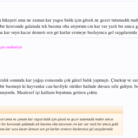
n hikayeri ama ne zaman kar yagsa balık için gitsek ne gezer tutamadık ma
bır keresınde galatada tek basıma olta atıyorum cm kar var yaslı bır amca 
a kar suyu kacar demıstı sen gıt karlar erımeye baslayınca gel saygılarımla
için cumhuriyet
ralık sonunda kar yağışı esnasında çok güzel balık yapmıştı. Çinekop ve sar
bir basmıştı ki hayvanlar can havliyle sürüler halinde duvara sıfır gidiyor, b
nıyordu. Maalesef işi katliam boyutuna getiren çoktu.
yeri ama ne zaman kar yagsa balık için gitsek ne gezer tutamadık mahır amca
bır keresınde galatada tek basıma olta atıyorum cm kar var yaslı bır amca geldı
na kar suyu kacar demıstı sen gıt karlar erımeye baslayınca gel saygılarımla