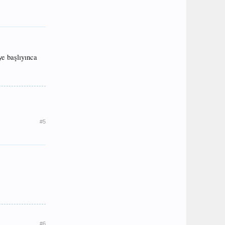
ye başlıyınca
#5
#6