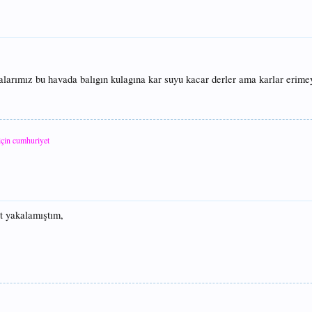
alarımız bu havada balıgın kulagına kar suyu kacar derler ama karlar erime
için cumhuriyet
t yakalamıştım,