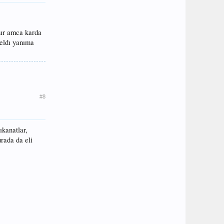
hır amca karda
geldı yanıma
#8
ıkanatlar,
urada da eli