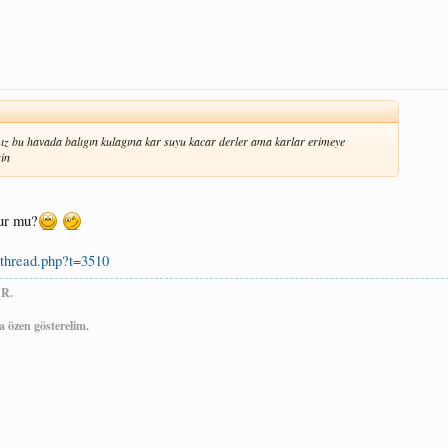
mız bu havada balıgın kulagına kar suyu kacar derler ama karlar erimeye
sin
lur mu?
wthread.php?t=3510
R.
 özen gösterelim.