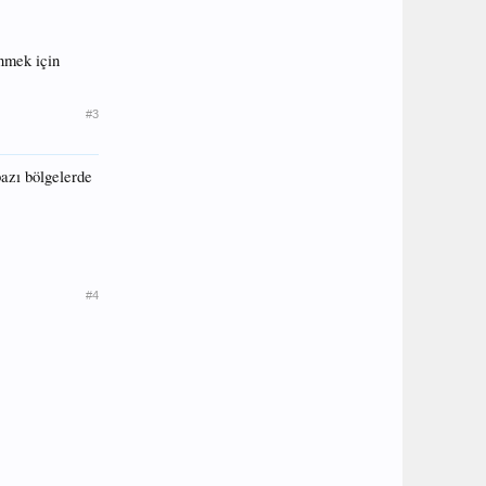
enmek için
#3
bazı bölgelerde
#4