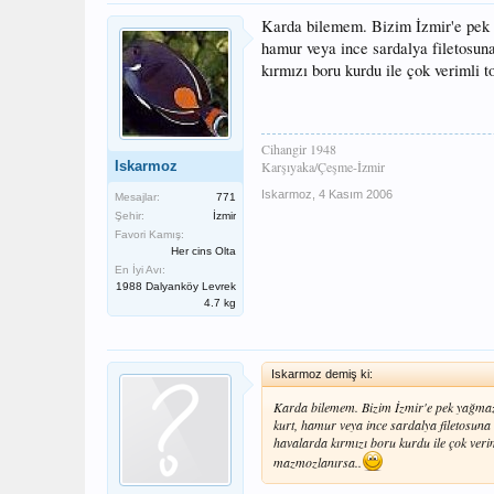
Karda bilemem. Bizim İzmir'e pek y
hamur veya ince sardalya filetosun
kırmızı boru kurdu ile çok verimli t
Cihangir 1948
Iskarmoz
Karşıyaka/Çeşme-İzmir
Iskarmoz
,
4 Kasım 2006
Mesajlar:
771
Şehir:
İzmir
Favori Kamış:
Her cins Olta
En İyi Avı:
1988 Dalyanköy Levrek
4.7 kg
Iskarmoz demiş ki:
Karda bilemem. Bizim İzmir'e pek yağmaz. 
kurt, hamur veya ince sardalya filetosuna
havalarda kırmızı boru kurdu ile çok veriml
mazmozlanırsa..