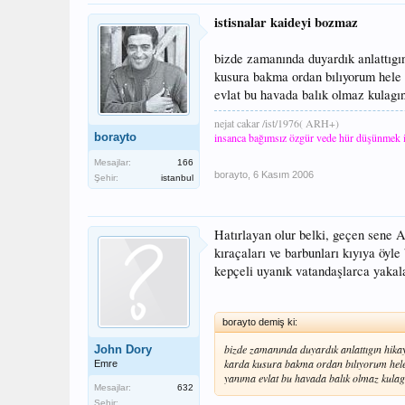
istisnalar kaideyi bozmaz
bizde zamanında duyardık anlattıgı
kusura bakma ordan bılıyorum hele 
evlat bu havada balık olmaz kulagın
nejat cakar /ist/1976( ARH+)
borayto
insanca bağımsız özgür vede hür düşünmek 
Mesajlar:
166
borayto
,
6 Kasım 2006
Şehir:
istanbul
Hatırlayan olur belki, geçen sene A
kıraçaları ve barbunları kıyıya öyle 
kepçeli uyanık vatandaşlarca yakala
borayto demiş ki:
bizde zamanında duyardık anlattıgın hika
John Dory
karda kusura bakma ordan bılıyorum hele 
Emre
yanıma evlat bu havada balık olmaz kulagı
Mesajlar:
632
Şehir: