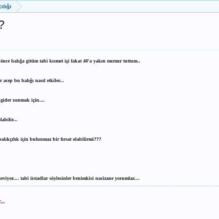
ılığı
?
nce balığa gittim tabi kısmet işi fakat 40'a yakın mırmır tuttum..
cep bu balığı nasıl etkiler...
gider ısınmak için....
abilir...
alıkçılık için bulunmaz bir fırsat olabilirmi???
iyor.... tabi üstadlar söylesinler benimkisi nacizane yorumlar....
...