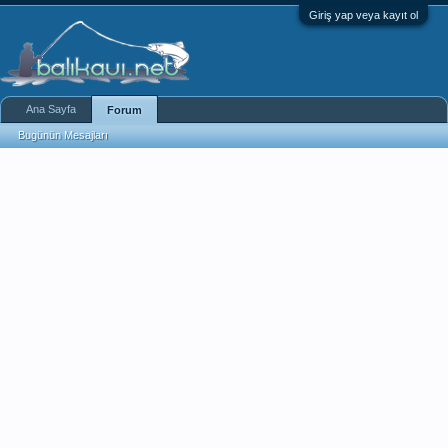
Giriş yap veya kayıt ol
Ana Sayfa
Forum
Bugünün Mesajları