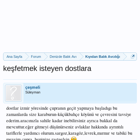
Ana Sayfa
Forum
Denizde Balık Avı
Kıyıdan Balık Avcılığı
keşfetmek isteyen dostlara
çeşmeli
Süleyman
dostlar izmir yöresinde çupranın geçit yapmaya başladıgı bu
zamanlarda size karaburun-küçükbahçe köyünü ve çevresini tavsiye
ederim.aracınızla sahile kadar inebilirsiniz ayrıca bakkal da
mevcuttur.eğer gitmeyi düşünürseniz avlaklar hakkında ayrıntılı
tariflerle yardımcı olurum.sargoz,karagöz,levrek,mırmır ve tabiki bu
mevsim çupra. hepinize rastgelsin.