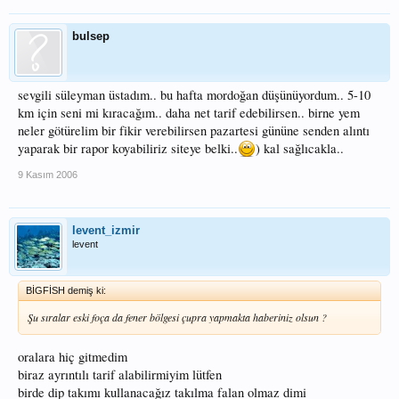
bulsep
sevgili süleyman üstadım.. bu hafta mordoğan düşünüyordum.. 5-10
km için seni mi kıracağım.. daha net tarif edebilirsen.. birne yem
neler götürelim bir fikir verebilirsen pazartesi gününe senden alıntı
yaparak bir rapor koyabiliriz siteye belki..
) kal sağlıcakla..
9 Kasım 2006
levent_izmir
levent
BİGFİSH demiş ki:
Şu sıralar eski foça da fener bölgesi çupra yapmakta haberiniz olsun ?
oralara hiç gitmedim
biraz ayrıntılı tarif alabilirmiyim lütfen
birde dip takımı kullanacağız takılma falan olmaz dimi