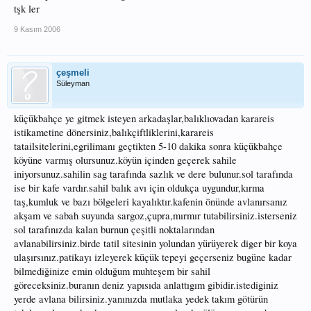
tşk ler
9 Kasım 2006
çeşmeli
Süleyman
küçükbahçe ye gitmek isteyen arkadaşlar,balıklıovadan karareis
istikametine dönersiniz,balıkçiftliklerini,karareis
tatailsitelerini,egrilimanı geçtikten 5-10 dakika sonra küçükbahçe
köyüne varmış olursunuz.köyün içinden geçerek sahile
iniyorsunuz.sahilin sag tarafında sazlık ve dere bulunur.sol tarafında
ise bir kafe vardır.sahil balık avı için oldukça uygundur,kırma
taş,kumluk ve bazı bölgeleri kayalıktır.kafenin önünde avlanırsanız
akşam ve sabah suyunda sargoz,çupra,mırmır tutabilirsiniz.isterseniz
sol tarafınızda kalan burnun çeşitli noktalarından
avlanabilirsiniz.birde tatil sitesinin yolundan yürüyerek diger bir koya
ulaşırsınız.patikayı izleyerek küçük tepeyi geçerseniz bugüne kadar
bilmediğinize emin olduğum muhteşem bir sahil
göreceksiniz.buranın deniz yapısıda anlattıgım gibidir.istediginiz
yerde avlana bilirsiniz.yanınızda mutlaka yedek takım götürün