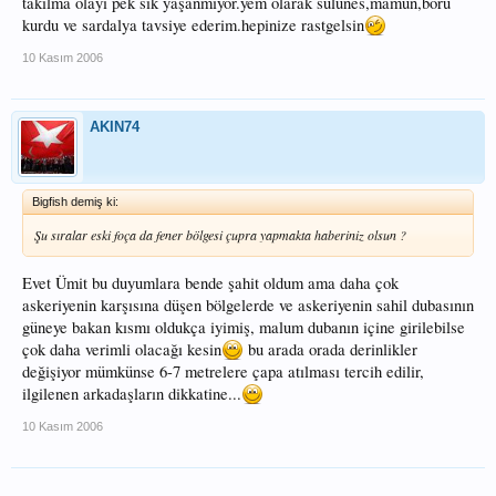
takılma olayı pek sık yaşanmıyor.yem olarak sülünes,mamun,boru
kurdu ve sardalya tavsiye ederim.hepinize rastgelsin
10 Kasım 2006
AKIN74
Bigfish demiş ki:
Şu sıralar eski foça da fener bölgesi çupra yapmakta haberiniz olsun ?
Evet Ümit bu duyumlara bende şahit oldum ama daha çok
askeriyenin karşısına düşen bölgelerde ve askeriyenin sahil dubasının
güneye bakan kısmı oldukça iyimiş, malum dubanın içine girilebilse
çok daha verimli olacağı kesin
bu arada orada derinlikler
değişiyor mümkünse 6-7 metrelere çapa atılması tercih edilir,
ilgilenen arkadaşların dikkatine...
10 Kasım 2006