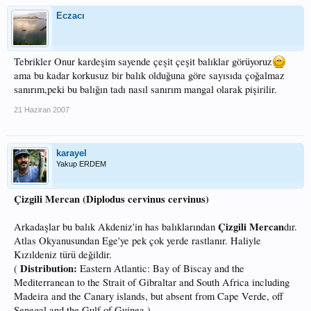
Eczacı
Tebrikler Onur kardeşim sayende çeşit çeşit balıklar görüyoruz
ama bu kadar korkusuz bir balık olduğuna göre sayısıda çoğalmaz
sanırım,peki bu balığın tadı nasıl sanırım mangal olarak pişirilir.
21 Haziran 2007
karayel
Yakup ERDEM
Çizgili Mercan (Diplodus cervinus cervinus)
Çizgili Mercan
Arkadaşlar bu balık Akdeniz'in has balıklarından
dır.
Atlas Okyanusundan Ege'ye pek çok yerde rastlanır. Haliyle
Kızıldeniz türü değildir.
Distribution:
(
Eastern Atlantic: Bay of Biscay and the
Mediterranean to the Strait of Gibraltar and South Africa including
Madeira and the Canary islands, but absent from Cape Verde, off
Senegal and the Gulf of Guinea.)