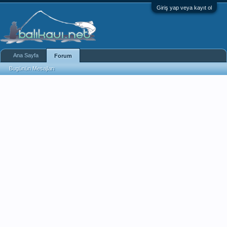
Giriş yap veya kayıt ol
Ana Sayfa
Forum
Bugünün Mesajları