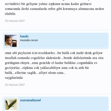
sevindirici bir gelişme yalnız zıpkının ucuna kadar gelmesi
sonucunda ilerki zamanlarda orfoz gibi korumaya alınmasına neden
olabilir.
20 Haziran 2007
hauki
mustafa cecen
onur abi paylasim icin tesekkurler...bu balik cok nadir denk geliyor
insallah zamanla cogalirlar akdenizde...bende dalislarimda ara sira
gordugum oluyor...ama genelde el kadar baliklar..cogunlukla es
geziyorlar...zipkina cok yaklasabiliyor ama cok ta atik bir
balik...ellerine saglik...afiyet olsun sana..
saygilarimla
20 Haziran 2007
osmanaltunel