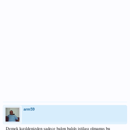
arm59
Demek kızıldenizden sadece balon balığı istilası olmamış bu