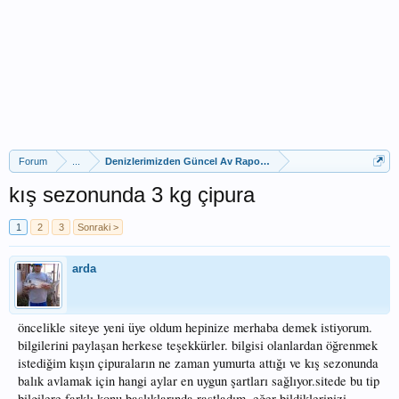
Forum
...
Denizlerimizden Güncel Av Raporları
kış sezonunda 3 kg çipura
1
2
3
Sonraki >
arda
öncelikle siteye yeni üye oldum hepinize merhaba demek istiyorum.
bilgilerini paylaşan herkese teşekkürler. bilgisi olanlardan öğrenmek
istediğim kışın çipuraların ne zaman yumurta attığı ve kış sezonunda
balık avlamak için hangi aylar en uygun şartları sağlıyor.sitede bu tip
bilgilere farklı konu başlıklarında rastladım. eğer bildiklerinizi