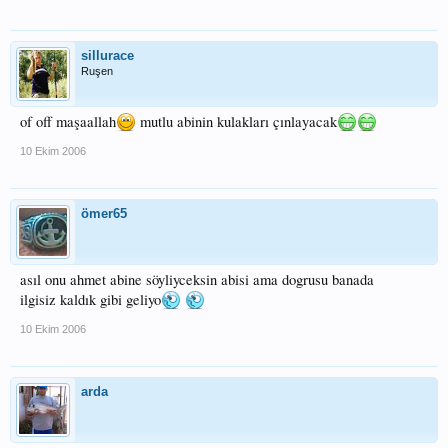
sillurace
Ruşen
of off maşaallah
mutlu abinin kulakları çınlayacak
10 Ekim 2006
ömer65
asıl onu ahmet abine söyliyceksin abisi ama dogrusu banada
ilgisiz kaldık gibi geliyo
10 Ekim 2006
arda