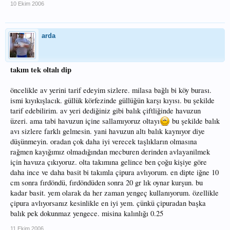
10 Ekim 2006
arda
takım tek oltalı dip
öncelikle av yerini tarif edeyim sizlere. milasa bağlı bi köy burası.
ismi kıyıkışlacık. güllük körfezinde güllüğün karşı kıyısı. bu şekilde
tarif edebilirim. av yeri dediğiniz gibi balık çiftliğinde havuzun
üzeri. ama tabi havuzun içine sallamıyoruz oltayı
bu şekilde balık
avı sizlere farklı gelmesin. yani havuzun altı balık kaynıyor diye
düşünmeyin. oradan çok daha iyi verecek taşlıkların olmasına
rağmen kayığımız olmadığından mecburen derinden avlayanilmek
için havuza çıkıyoruz. olta takımına gelince ben çoğu kişiye göre
daha ince ve daha basit bi takımla çipura avlıyorum. en dipte iğne 10
cm sonra fırdöndü, fırdöndüden sonra 20 gr lık oynar kurşun. bu
kadar basit. yem olarak da her zaman yengeç kullanıyorum. özellikle
çipura avlıyorsanız kesinlikle en iyi yem. çünkü çipuradan başka
balık pek dokunmaz yengece. misina kalınlığı 0.25
11 Ekim 2006