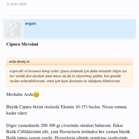
11 Ekim 2006
ergen
Cipura Mevsimi
arda demiş ki:
ergen abi yıl boyunca hangi aylar çipura avlamak için daha müsaittir bilgin var
mı? aralık diye duydum ama mayıs da da iyi oluyormuş galiba. ben genelde
yazları avlayabiliyorum. onun için kışın durumun ne olduğunu bilmiyorum.
Merhaba Arda
Büyük Cipura bizim oralarda Ekimin 10-15'i baslar, Nisan sonuna
kadar sürer.
Diger zamanlarda 200-300 gr civarinda olanlari bulursun. Fakat
Balik Ciftliklerinin alti, yani Havuzlarin üstünden her zaman büyük
Balik tutma sansin vardir. Havuzlarin altinda yemleme saatlerinde