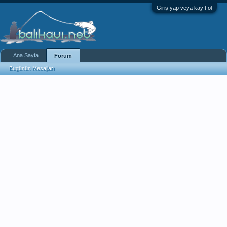
Giriş yap veya kayıt ol
Ana Sayfa
Forum
Bugünün Mesajları