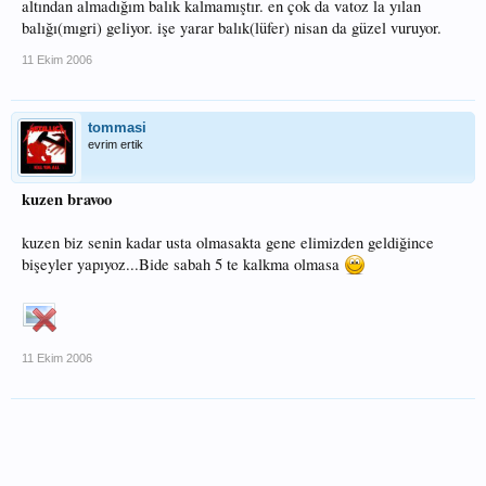
altından almadığım balık kalmamıştır. en çok da vatoz la yılan
balığı(mıgri) geliyor. işe yarar balık(lüfer) nisan da güzel vuruyor.
11 Ekim 2006
tommasi
evrim ertik
kuzen bravoo
kuzen biz senin kadar usta olmasakta gene elimizden geldiğince
bişeyler yapıyoz...Bide sabah 5 te kalkma olmasa
11 Ekim 2006