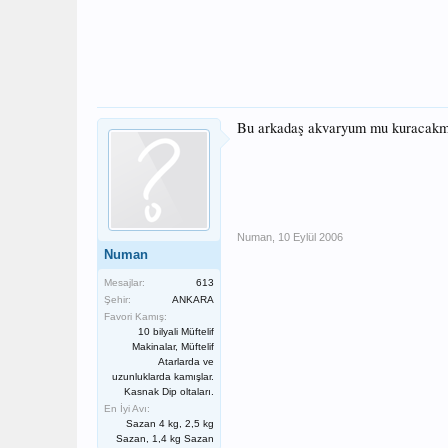
Bu arkadaş akvaryum mu kuracak
Numan
,
10 Eylül 2006
Numan
Mesajlar:
613
Şehir:
ANKARA
Favori Kamış:
10 bilyali Müftelif
Makinalar, Müftelif
Atarlarda ve
uzunluklarda kamışlar.
Kasnak Dip oltaları.
En İyi Avı:
Sazan 4 kg, 2,5 kg
Sazan, 1,4 kg Sazan