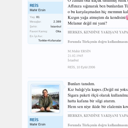
O zaman ona küçük tutulmuş balık 
Affınıza sığınarak ben bunlardan T
REİS
Mahir Ersin
o bu karşılaşmadan hiç memnun kal
Kızgın yağa atmıştım da kendisini
Yaş:
81
Mesajlar:
2.389
Melanur değil mi yani?
Şehir:
İstanbul
HERKES, KENDİNE YAKIŞANI YAPA
Favori Kamış:
Olta
En İyi Avı:
Torikler-Kofanalar
Forumda Türkçenin doğru kullanılmasına
M.Mahir ERSİN
21.02.1945
İstanbul
REİS
,
10 Eylül 2006
Bunları tanıdım.
Kız balığı'yla kupes.(Değil mi yoks
Sigara paketi ölçü olarak kullanıl
hatta kafana bir silgi atarım.
Hem sen niye ikide bir elalemin kov
HERKES, KENDİNE YAKIŞANI YAPA
REİS
Mahir Ersin
Forumda Türkçenin doğru kullanılmasına