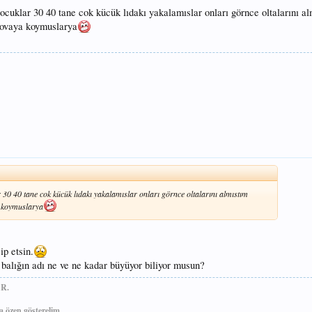
ocuklar 30 40 tane cok kücük lıdakı yakalamıslar onları görnce oltalarını a
 kovaya koymuslarya
 30 40 tane cok kücük lıdakı yakalamıslar onları görnce oltalarını almıstım
a koymuslarya
ip etsin.
alığın adı ne ve ne kadar büyüyor biliyor musun?
R.
 özen gösterelim.