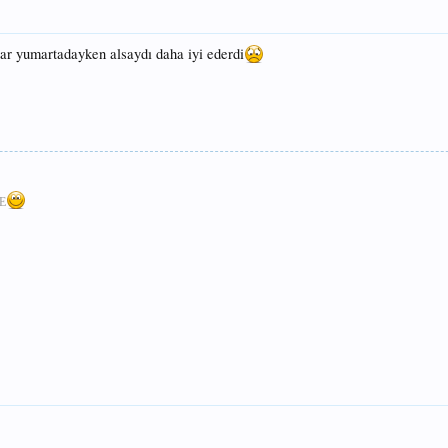
lar yumartadayken alsaydı daha iyi ederdi
E