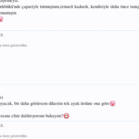
diyemeyiz.
ürkbükü'nde çapariyle tutmuştum,izmarit kadardı, kendisiyle daha önce tan
mamıştır.
R.
 özen gösterelim.
a)
mayacak, bir daha görürsem dikerim tek ayak üstüne ona göre
asına elini daldırıyorsun bakayım?
R.
 özen gösterelim.