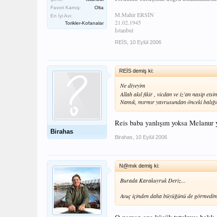
Favori Kamış:
Olta
M.Mahir ERSİN
En İyi Avı:
21.02.1945
Torikler-Kofanalar
İstanbul
REİS
,
10 Eylül 2006
REİS demiş ki:
Ne diyeyim
Allah akıl fikir , vicdan ve iz'an nasip etsin
Namık, mırmır yavrusundan önceki balığı
Reis baba yanlışım yoksa Melanur y
Birahas
Birahas
,
10 Eylül 2006
N@mık demiş ki:
Burada Karakuyruk Deriz...
Avuç içinden daha büyüğünü de görmedim