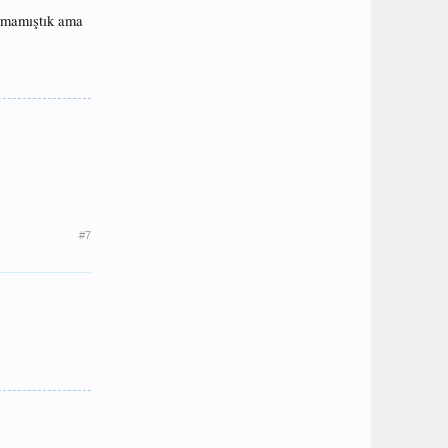
ışmamıştık ama
#7