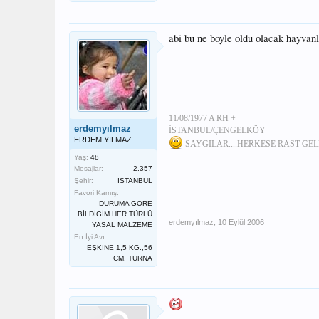
abi bu ne boyle oldu olacak hayvan
11/08/1977 A RH +
erdemyılmaz
İSTANBUL/ÇENGELKÖY
ERDEM YILMAZ
SAYGILAR....HERKESE RAST GEL
Yaş:
48
Mesajlar:
2.357
Şehir:
İSTANBUL
Favori Kamış:
DURUMA GORE
BİLDİGİM HER TÜRLÜ
erdemyılmaz
,
10 Eylül 2006
YASAL MALZEME
En İyi Avı:
EŞKİNE 1,5 KG.,56
CM. TURNA