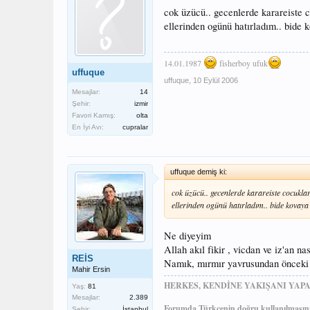
cok üzücü.. gecenlerde karareiste c
ellerinden ogünü hatırladım.. bide
14.01.1987
fisherboy ufuk
uffuque
uffuque
,
10 Eylül 2006
Mesajlar:
14
Şehir:
izmir
Favori Kamış:
olta
En İyi Avı:
cupralar
uffuque demiş ki:
cok üzücü.. gecenlerde karareiste cocuklar
ellerinden ogünü hatırladım.. bide kovay
Ne diyeyim
Allah akıl fikir , vicdan ve iz'an nas
REİS
Namık, mırmır yavrusundan önceki b
Mahir Ersin
HERKES, KENDİNE YAKIŞANI YAPA
Yaş:
81
Mesajlar:
2.389
Forumda Türkçenin doğru kullanılmasına
Şehir:
İstanbul