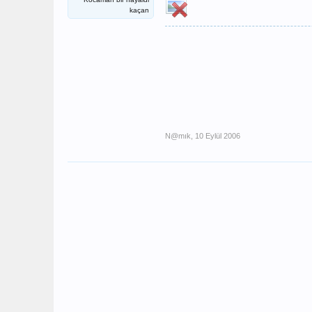
kaçan
N@mık
,
10 Eylül 2006