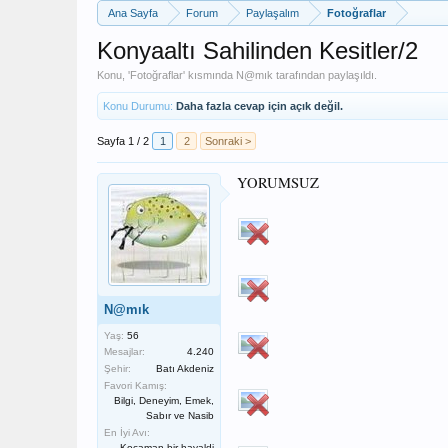
Ana Sayfa
Forum
Paylaşalım
Fotoğraflar
Konyaaltı Sahilinden Kesitler/2
Konu, '
Fotoğraflar
' kısmında
N@mık
tarafından paylaşıldı.
Konu Durumu:
Daha fazla cevap için açık değil.
Sayfa 1 / 2
1
2
Sonraki >
YORUMSUZ
N@mık
Yaş:
56
Mesajlar:
4.240
Şehir:
Batı Akdeniz
Favori Kamış:
Bilgi, Deneyim, Emek,
Sabır ve Nasib
En İyi Avı:
Kocaman bir hayaldi