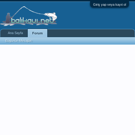
Giriş yap veya kayıt ol
Ana Sayfa
Forum
Bugünün Mesajları