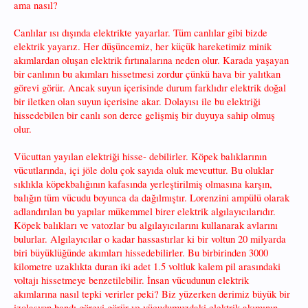
ama nasıl?
Canlılar ısı dışında elektrikte yayarlar. Tüm canlılar gibi bizde
elektrik yayarız. Her düşüncemiz, her küçük hareketimiz minik
akımlardan oluşan elektrik fırtınalarına neden olur. Karada yaşayan
bir canlının bu akımları hissetmesi zordur çünkü hava bir yalıtkan
görevi görür. Ancak suyun içerisinde durum farklıdır elektrik doğal
bir iletken olan suyun içerisine akar. Dolayısı ile bu elektriği
hissedebilen bir canlı son derce gelişmiş bir duyuya sahip olmuş
olur.
Vücuttan yayılan elektriği hisse- debilirler. Köpek balıklarının
vücutlarında, içi jöle dolu çok sayıda oluk mevcuttur. Bu oluklar
sıklıkla köpekbalığının kafasında yerleştirilmiş olmasına karşın,
balığın tüm vücudu boyunca da dağılmıştır. Lorenzini ampülü olarak
adlandırılan bu yapılar mükemmel birer elektrik algılayıcılarıdır.
Köpek balıkları ve vatozlar bu algılayıcılarını kullanarak avlarını
bulurlar. Algılayıcılar o kadar hassastırlar ki bir voltun 20 milyarda
biri büyüklüğünde akımları hissedebilirler. Bu birbirinden 3000
kilometre uzaklıkta duran iki adet 1.5 voltluk kalem pil arasındaki
voltajı hissetmeye benzetilebilir. İnsan vücudunun elektrik
akımlarına nasıl tepki verirler peki? Biz yüzerken derimiz büyük bir
izolasyon bandı görevi görür ve vücudumuzdaki elektrik akımının