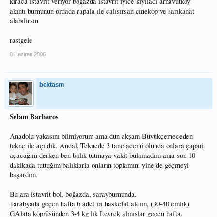
kıraca ıstavrıt verıyor bogazda ıstavrıt iyice kıyıladı arnavutkoy
akıntı burnunun ordada rapala ıle calısırsan cınekop ve sarıkanat
alabılırsın
rastgele
8 Haziran 2006
bektasm
Selam Barbaros
Anadolu yakasını bilmiyorum ama dün akşam Büyükçemeceden
tekne ile açıldık. Ancak Teknede 3 tane acemi olunca onlara çapari
açacağım derken ben balık tutmaya vakit bulamadım ama son 10
dakikada tuttuğım balıklarla onların toplamını yine de geçmeyi
başardım.
Bu ara istavrit bol, boğazda, sarayburnunda.
Tarabyada geçen hafta 6 adet iri haskefal aldım, (30-40 cmlik)
GAlata köprüsünden 3-4 kg lık Levrek almışlar geçen hafta,