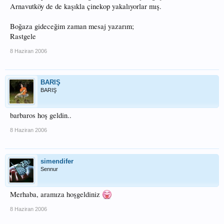
Arnavutköy de de kaşıkla çinekop yakalıyorlar mış.
Boğaza gideceğim zaman mesaj yazarım;
Rastgele
8 Haziran 2006
BARIŞ
BARIŞ
barbaros hoş geldin..
8 Haziran 2006
simendifer
Sennur
Merhaba, aramıza hoşgeldiniz
8 Haziran 2006