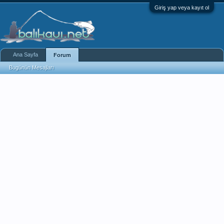
Giriş yap veya kayıt ol
Ana Sayfa
Forum
Bugünün Mesajları