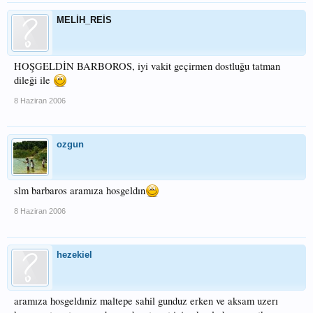
MELİH_REİS
HOŞGELDİN BARBOROS, iyi vakit geçirmen dostluğu tatman
dileği ile
8 Haziran 2006
ozgun
slm barbaros aramıza hosgeldın
8 Haziran 2006
hezekiel
aramıza hosgeldıniz maltepe sahil gunduz erken ve aksam uzerı