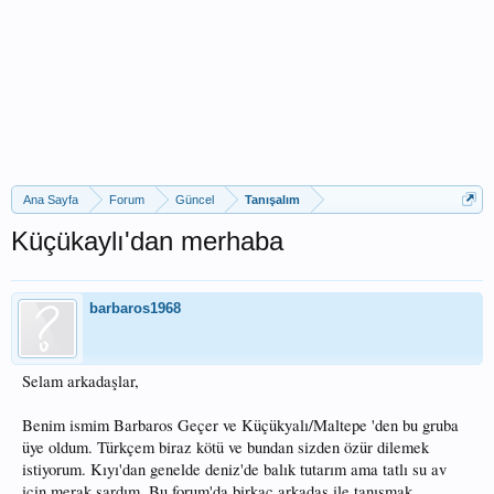
Ana Sayfa
Forum
Güncel
Tanışalım
Küçükaylı'dan merhaba
barbaros1968
Selam arkadaşlar,
Benim ismim Barbaros Geçer ve Küçükyalı/Maltepe 'den bu gruba
üye oldum. Türkçem biraz kötü ve bundan sizden özür dilemek
istiyorum. Kıyı'dan genelde deniz'de balık tutarım ama tatlı su av
için merak sardım. Bu forum'da birkaç arkadaş ile tanışmak