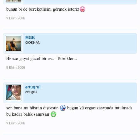
bunun bi de bereketlisini görmek isteriz
9 Ekim 2006
MGB
GOKHAN
Bence gayet güzel bir av... Tebrikler...
9 Ekim 2006
ertugrul
ertugrul
sen buna mı hüsran diyorsun
bugun kü organizasyonda tutulmadı
bu kadar balık sanırsan
9 Ekim 2006