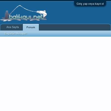
Giriş yap veya kayıt ol
Ana Sayfa
Forum
Bugünün Mesajları