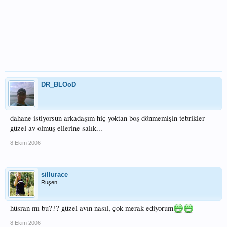
DR_BLOoD
dahane istiyorsun arkadaşım hiç yoktan boş dönmemişin tebrikler
güzel av olmuş ellerine salık...
8 Ekim 2006
sillurace
Ruşen
hüsran mı bu??? güzel avın nasıl, çok merak ediyorum
8 Ekim 2006