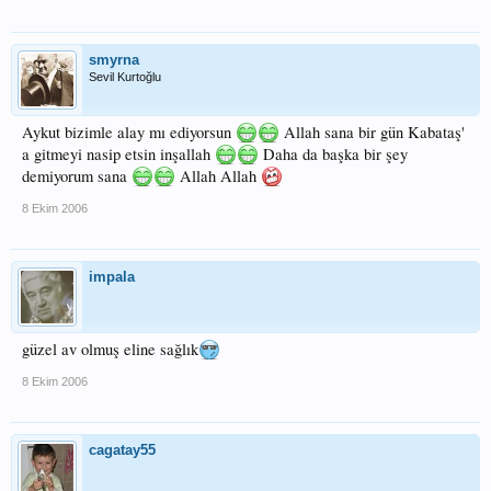
smyrna
Sevil Kurtoğlu
Aykut bizimle alay mı ediyorsun
Allah sana bir gün Kabataş'
a gitmeyi nasip etsin inşallah
Daha da başka bir şey
demiyorum sana
Allah Allah
8 Ekim 2006
impala
güzel av olmuş eline sağlık
8 Ekim 2006
cagatay55