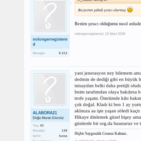
Bozacının şahidi şıracı olurmuş
Benim şıracı olduğumu nasıl anladı
nolongerregistered
,
22 Mart 2008
nolongerregistere
d
Mesajlar:
8.312
yani jenerasyon ney bilemem ama 
dedmin de dediği gibi en büyük bo
tutsaydım belki daha pretijli olud
bnim tarafımdan olaya bakılırsa bi
trofe yaşatır. Ömrümde kilo bakı
çok doğal. Kladı ki ben 1 ay yur
aklınıza aa işte yaşan söledi kaçtı
ALABORA21
Hikaye dinlemek güsel bişey ama an
Doğu Murat Gözsüz
günlerde bir org.da buunuruz ve t
Yaş:
40
Mesajlar:
149
Hiçbir Saygısızlık Cezasız Kalmaz..
Şehir:
bursa