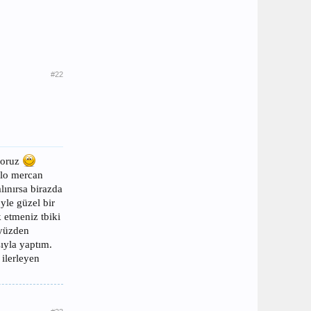
#22
ıoruz
ilo mercan
lınırsa birazda
yle güzel bir
 etmeniz tbiki
 yüzden
sıyla yaptım.
 ilerleyen