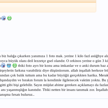
n
biz balığa çıkarken yanımıza 1 foto mak. yerine 1 kilo fazl asüğbye al
yca büyük olanı deil lezzetçe gsel olandır. O orkinos yerine o gün 3 k
u
tbiki foto ayrı bir konu ama imkanlar ve o anki durum baz a
rşeylerin farkına varabiliriz diye düşünüorum. allah inşallah herkeze bö
mından çok balık tuttum ama bu kadar büyüğü gerçekkten harika. Merak
tdışındaydm ve bırakın forum la kendimle ilgilenecek vaktim yoktu. Bu
 gitti gibi bişi gelebilir. Sayın müjdat abime gereken açıklamayı da fazla
ı yaşanmışlığın kanıtıdır. Tbiki netten bir insanı tanımak zor. İnşallah
anışma fırsatı buluruz..