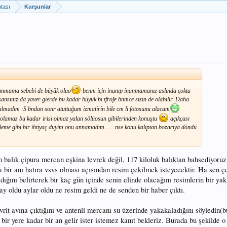
tası
Kurşunlar
nanmama sebebi de büyük oluo
benm için inanıp inanmamanız aslında çokta
şansınız da yaver gierde bu kadar büyük bi tfrofe bnmce sizin de olabilir. Daha
o almadım :S bndan sonr atuttuğum izmatirin bile cm li fotosunu alacam
de olamaz bu kadar irisi olmaz yalan sölüosun gibilerinden konuştu
açıkçası
leme gibi bir ihtiyaç duyim onu annamadım...... nse konu kalıptan bozacıya döndü
n balık çipura mercan eşkina levrek değil, 117 kiloluk balıktan bahsediyoruz
a bir anı hatıra vsvs olması açısından resim çekilmek isteyecektir. Ha sen çe
ığını belirterek bir kaç gün içinde senin elinde olacağını resimlerin bir yak
ay oldu aylar oldu ne resim geldi ne de senden bir haber çıktı.
avrit avına çıktığını ve antenli mercanı su üzerinde yakakaladığını söyledin(bu
 bir yere kadar bir an gelir ister istemez kanıt bekleriz. Burada bu şekilde 