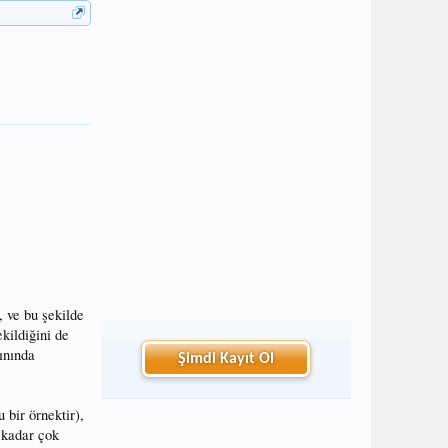
, ve bu şekilde
kildiğini de
ınında
Şimdi Kayıt Ol
 bir örnektir),
o kadar çok