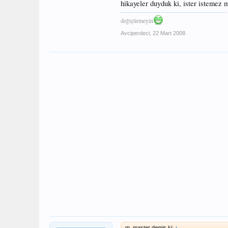
hikayeler duyduk ki, ister istemez m
değiştirmeyin
Avciperdeci
,
22 Mart 2008
m_master demiş ki:
↑