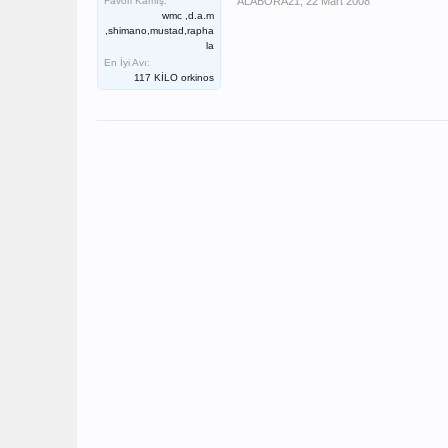
Favori Kamış:
ALABORA21
,
22 Mart 2008
wmc ,d.a.m
,shimano,mustad,rapha
la
En İyi Avı:
117 KİLO orkinos