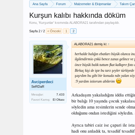
Ana Sayfa
Forum
Malzemeler & Ekipmanlar
Takım Çan
Kurşun kalıbı hakkında döküm
Konu, '
Kurşunlar
' kısmında
ALABORA21
tarafından paylaşıldı.
Sayfa 2 / 2
< Önceki
1
2
ALABORA21 demiş ki:
↑
herhalde balığın ebatları büyük olunca i
ilgilendirmio çnkü bence zanaı gelince ve 
önce büyük balık tuttum fkat kalkıpre fot
Birkaç kişi de işte bu tarz şeyler türkiye
şaşrdım bu gibi bir konuda ndn yalan söy
:9 yardım istiorum abilerim
Avciperdeci
SeRDaR
Arkadaşım yakaladığını iddia ettiği
Mesajlar:
7.433
bir balığı 10 yaşında çocuk yakalas
Favori Kamış:
El Oltası
söyledin ama resimlerin sende olmad
olduğunu ondan istediğini söyledin. 
Ayrıca tabiri caiz ise çapari ile ist
hadi onu anladık ta, tesadüf tesadüf