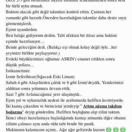
bir türlü uyku utmadı.
Baktım olacak gibi değil takımları kontrol ettim. Çantam her
zamanki gibi hazırdı.Önceden hazırladığım takımlar daha deniz suyu
görmemişlerdi.
Eşimi uyandırdım.
Ben balığa gidiyorum dedim. Tabi ufaktan bir itiraz ama baktım
eşimde hazırlanıyor....
Bende geleceğim dedi. (Balıkçı eşi olmak kolay değil öyle...her
şeyimizi birlikte paylaşıyoruz.)
Evdeki büyüklerimize oğlumuz ASRIN'ı emanet ettikten sonra
düştük yollara...
İstikametimiz
İzmir Seferihisar(Sığacaık Eski Liman)
Sabah 4 gibi Alaşehirden çıktık ve 6 gibi İzmir'deydik. Yemlerimizi
aldıktan sonra yolumuza devam ettik.
Saat 7 gibi Avlanacağımız yere ulaşmıştık..
Eşim yol ve uykusuzluk nedeni ile arabamızda hafiften kestiriyordu.
Attım ağzına takılsın
İki kamış çıkardım ve birincisini yemleyip "
boğazına
" deyip gönderdim. Hafiften boşluğunu alıp zilini taktım.
İkinci oltayı hazırlamaya başladığımda kamışı atmamla diğer oltanın
zilinin çalması aynı anda oldu tabi bende bir panik.
Makinanın kalamasını açtım.. Ağır ağır geliyordu kuzum