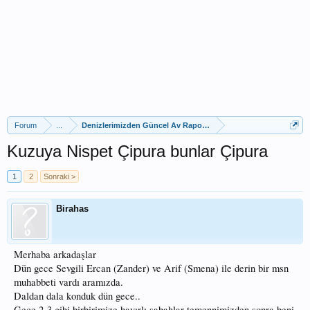
Forum
...
Denizlerimizden Güncel Av Raporları
Kuzuya Nispet Çipura bunlar Çipura
1
2
Sonraki >
Birahas
Merhaba arkadaşlar
Dün gece Sevgili Ercan (Zander) ve Arif (Smena) ile derin bir msn
muhabbeti vardı aramızda.
Daldan dala konduk dün gece..
Gece 2-3 gibi birbirimize hayırlı sabahlar temennimizden sonra beni