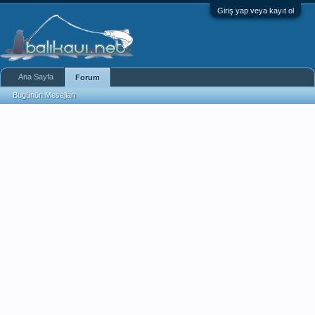
Giriş yap veya kayıt ol
Ana Sayfa
Forum
Bugünün Mesajları