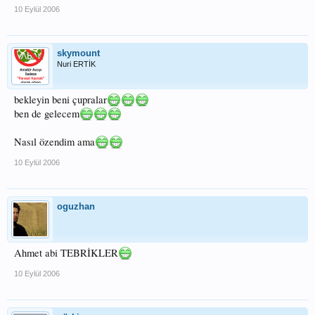
10 Eylül 2006
skymount
Nuri ERTİK
bekleyin beni çupralar
ben de gelecem
Nasıl özendim ama
10 Eylül 2006
oguzhan
Ahmet abi TEBRİKLER
10 Eylül 2006