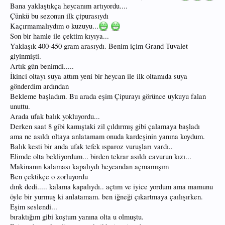
Bana yaklaştıkça heycanım artıyordu....
Çünkü bu sezonun ilk çipurasıydı
Kaçırmamalıydım o kuzuyu...
Son bir hamle ile çektim kıyıya...
Yaklaşık 400-450 gram arasıydı. Benim içim Grand Tuvalet
giyinmişti.
Artık gün benimdi.....
İkinci oltayı suya attım yeni bir heycan ile ilk oltamıda suya
gönderdim ardından
Bekleme başladım. Bu arada eşim Çipurayı görünce uykuyu falan
unuttu.
Arada ufak balık yokluyordu...
Derken saat 8 gibi kamıştaki zil çıldırmış gibi çalamaya başladı
ama ne asıldı oltaya anlatamam onuda kardeşinin yanına koydum.
Balık kesti bir anda ufak tefek ısparoz vuruşları vardı..
Elimde olta bekliyordum... birden tekrar asıldı cavurun kızı...
Makinanın kalaması kapalıydı heycandan açmamışım
Ben çektikçe o zorluyordu
dınk dedi..... kalama kapalıydı.. açtım ve iyice yordum ama mamunu
öyle bir yurmuş ki anlatamam. ben iğneği çıkartmaya çaılışırken.
Eşim seslendi...
bıraktığım gibi koştum yanına olta u olmuştu.