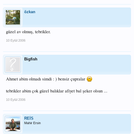
özkan
güzel av olmuş, tebrikler.
10 Eylül 2006
Bigfish
Ahmet abim olmadı simdi : ) bensiz çupralar
tebrikler abim çok güzel balıklar afiyet bal şeker olsun ...
10 Eylül 2006
REİS
Mahir Ersin