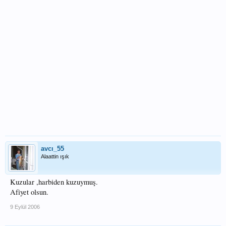
avcı_55
Alaattin ışık
Kuzular ,harbiden kuzuymuş.
Afiyet olsun.
9 Eylül 2006