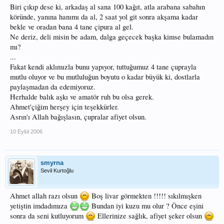
Biri çıkıp dese ki, arkadaş al sana 100 kağıt, atla arabana sabahın
köründe, yanına hanımı da al, 2 saat yol git sonra akşama kadar
bekle ve oradan bana 4 tane çipura al gel.
Ne deriz, deli misin be adam, dalga geçecek başka kimse bulamadın
mı?
...
Fakat kendi aklımızla bunu yapıyor, tuttuğumuz 4 tane çuprayla
mutlu oluyor ve bu mutluluğun boyutu o kadar büyük ki, dostlarla
paylaşmadan da edemiyoruz.
Herhalde balık aşkı ve amatör ruh bu olsa gerek.
Ahmet'çiğim herşey için teşekkürler.
Asrın'ı Allah bağışlasın, çupralar afiyet olsun.
10 Eylül 2006
smyrna
Sevil Kurtoğlu
Ahmet allah razı olsun
Boş livar görmekten !!!!! sıkılmışken
yetiştin imdadımıza
Bundan iyi kuzu mu olur ? Önce eşini
sonra da seni kutluyorum
Ellerinize sağlık, afiyet şeker olsun