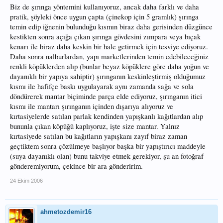
Biz de şırınga yöntemini kullanıyoruz, ancak daha farklı ve daha
pratik, şöyleki önce uygun çapta (çinekop için 5 gramlık) şırınga
temin edip iğnenin bulunduğu kısmın biraz daha gerisinden düzgünce
kestikten sonra açığa çıkan şırınga gövdesini zımpara veya bıçak
kenarı ile biraz daha keskin bir hale getirmek için tesviye ediyoruz.
Daha sonra nalburlardan, yapı marketlerinden temin edebileceğiniz
renkli köpüklerden alıp (bunlar beyaz köpüklere göre daha yoğun ve
dayanıklı bir yapıya sahiptir) şırınganın keskinleştirmiş olduğumuz
kısmı ile hafifçe baskı uygulayarak aynı zamanda sağa ve sola
döndürerek mantar biçiminde parça elde ediyoruz, şırınganın itici
kısmı ile mantarı şırınganın içinden dışarıya alıyoruz ve
kırtasiyelerde satılan parlak kendinden yapışkanlı kağıtlardan alıp
bununla çıkan köpüğü kaplıyoruz, işte size mantar. Yalnız
kırtasiyede satılan bu kağıtların yapışkanı zayıf biraz zaman
geçtiktem sonra çözülmeye başlıyor başka bir yapıştırıcı maddeyle
(suya dayanıklı olan) bunu takviye etmek gerekiyor, şu an fotoğraf
gönderemiyorum, çekince bir ara gönderirim.
24 Ekim 2006
ahmetozdemir16