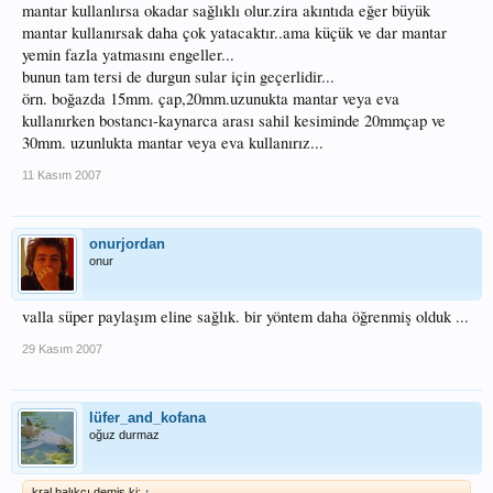
mantar kullanlırsa okadar sağlıklı olur.zira akıntıda eğer büyük
mantar kullanırsak daha çok yatacaktır..ama küçük ve dar mantar
yemin fazla yatmasını engeller...
bunun tam tersi de durgun sular için geçerlidir...
örn. boğazda 15mm. çap,20mm.uzunukta mantar veya eva
kullanırken bostancı-kaynarca arası sahil kesiminde 20mmçap ve
30mm. uzunlukta mantar veya eva kullanırız...
11 Kasım 2007
onurjordan
onur
valla süper paylaşım eline sağlık. bir yöntem daha öğrenmiş olduk ...
29 Kasım 2007
lüfer_and_kofana
oğuz durmaz
kral balıkçı demiş ki:
↑