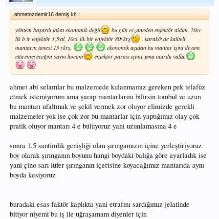
ahmetozdemir16 demiş ki:
↑
yöntem başarılı fakat ekonomik değil
bu gün eczaneden enjektör aldım. 20cc
lik b ir enjektör 1,5ytl, 10cc lik bir enjektör 80ykrş
. karaköyde kaliteli
mantarın tanesi 15 ykrş.
ekonomik açıdan bu mantar işini devam
ettiremeyeceğim sayın hocam
enjektör parası içime fena oturdu valla.
ahmet abi selamlar bu malzemede kulanmamız gereken pek telafüz
etmek istemiyorum ama şarap mantarlarını bilirsin tombul ve uzun
bu mantarı ufaltmak ve şekil vermek zor oluyor elimizde gerekli
malzemeler yok ise çok zor bu mantarlar için yaptığımız olay çok
pratik oluyor mantarı 4 e bülüyoruz yani uzunlamasına 4 e
sonra 1.5 santimlik genişliği olan şırıngamızın içine yerleştiriyoruz
boy olarak şırınganın boyunu hangi boydaki balığa göre ayarladık ise
yani çino sarı lüfer şırınganın içerisine koyacağımız mantarıda aynı
boyda kesiyoruz
buradaki esas faktör kaplıkta yani etrafını sardığımız jelatinde
bitiyor niyemi bu iş ile uğraşamam diyenler için