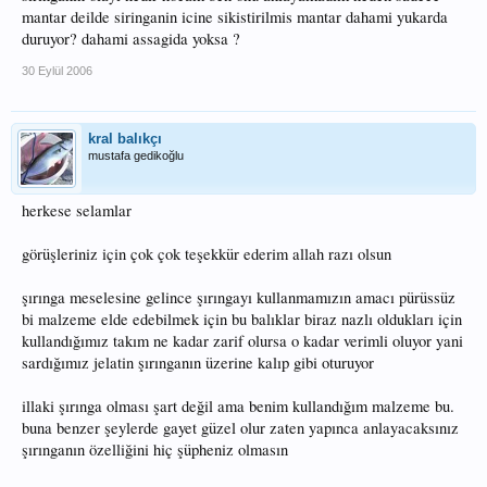
mantar deilde siringanin icine sikistirilmis mantar dahami yukarda
duruyor? dahami assagida yoksa ?
30 Eylül 2006
kral balıkçı
mustafa gedikoğlu
herkese selamlar
görüşleriniz için çok çok teşekkür ederim allah razı olsun
şırınga meselesine gelince şırıngayı kullanmamızın amacı pürüssüz
bi malzeme elde edebilmek için bu balıklar biraz nazlı oldukları için
kullandığımız takım ne kadar zarif olursa o kadar verimli oluyor yani
sardığımız jelatin şırınganın üzerine kalıp gibi oturuyor
illaki şırınga olması şart değil ama benim kullandığım malzeme bu.
buna benzer şeylerde gayet güzel olur zaten yapınca anlayacaksınız
şırınganın özelliğini hiç şüpheniz olmasın