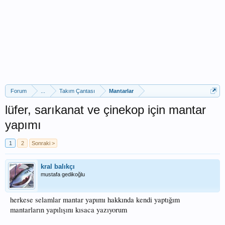
Forum
...
Takım Çantası
Mantarlar
lüfer, sarıkanat ve çinekop için mantar
yapımı
1
2
Sonraki >
kral balıkçı
mustafa gedikoğlu
herkese selamlar mantar yapımı hakkında kendi yaptığım
mantarların yapılışını kısaca yazıyorum