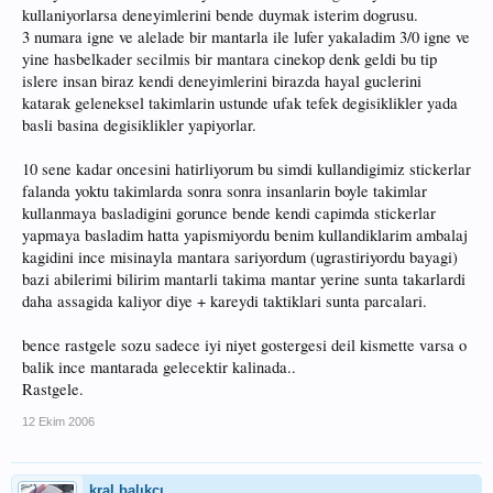
kullaniyorlarsa deneyimlerini bende duymak isterim dogrusu.
3 numara igne ve alelade bir mantarla ile lufer yakaladim 3/0 igne ve
yine hasbelkader secilmis bir mantara cinekop denk geldi bu tip
islere insan biraz kendi deneyimlerini birazda hayal guclerini
katarak geleneksel takimlarin ustunde ufak tefek degisiklikler yada
basli basina degisiklikler yapiyorlar.
10 sene kadar oncesini hatirliyorum bu simdi kullandigimiz stickerlar
falanda yoktu takimlarda sonra sonra insanlarin boyle takimlar
kullanmaya basladigini gorunce bende kendi capimda stickerlar
yapmaya basladim hatta yapismiyordu benim kullandiklarim ambalaj
kagidini ince misinayla mantara sariyordum (ugrastiriyordu bayagi)
bazi abilerimi bilirim mantarli takima mantar yerine sunta takarlardi
daha assagida kaliyor diye + kareydi taktiklari sunta parcalari.
bence rastgele sozu sadece iyi niyet gostergesi deil kismette varsa o
balik ince mantarada gelecektir kalinada..
Rastgele.
12 Ekim 2006
kral balıkçı