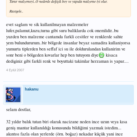
Tanır malzemeyi..O nedenle değişik boy ve yapıda malzeme iyi olur.
Rastgele..
evet saglam ve sik kullanilmayan malzemeler
lufer,palamut,kuzu,turna gibi suru baliklarda cok onemlidir..bu
yuzden ben malzeme cantamda farkli cesitler ve renklerde sahte
yem bulundururum..bir bölgede insanlar beyaz samadira kullaniyorsa
yumurta tiplerden ben seffaf ici su ile doldurulandan kullanirim ve
sonr beni o bölgeden kovarlar hep ben tutuyom diye
kisaca
dediginiz gibi farkli renk ve boyuttaki takimlar herzaman is yapar....
4 Eylül 2007
hakanu
selam dostlar,
32 yıldır balık tutan biri olarak nacizane neden ince uzun veya kısa
geniş mantar kullanıldığı konusunda bildiğimi yazmak istedim...
akıntısı fazla olan yerlerde (örn. boğaz) nekadar küçük yani ince