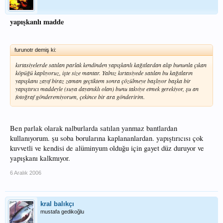
yapışkanlı madde
furunotr demiş ki:
kırtasiyelerde satılan parlak kendinden yapışkanlı kağıtlardan alıp bununla çıkan
köpüğü kaplıyoruz, işte size mantar. Yalnız kırtasiyede satılan bu kağıtların
yapışkanı zayıf biraz zaman geçtiktem sonra çözülmeye başlıyor başka bir
yapıştırıcı maddeyle (suya dayanıklı olan) bunu takviye etmek gerekiyor, şu an
fotoğraf gönderemiyorum, çekince bir ara gönderirim.
Ben parlak olarak nalburlarda satılan yanmaz bantlardan
kullanıyorum. şu soba borularına kaplananlardan. yapıştırıcısı çok
kuvvetli ve kendisi de alüminyum olduğu için gayet düz duruyor ve
yapışkanı kalkmıyor.
6 Aralık 2006
kral balıkçı
mustafa gedikoğlu