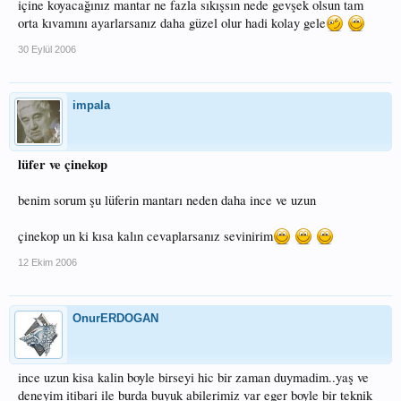
içine koyacağınız mantar ne fazla sıkışsın nede gevşek olsun tam
orta kıvamını ayarlarsanız daha güzel olur hadi kolay gele
30 Eylül 2006
impala
lüfer ve çinekop
benim sorum şu lüferin mantarı neden daha ince ve uzun
çinekop un ki kısa kalın cevaplarsanız sevinirim
12 Ekim 2006
OnurERDOGAN
ince uzun kisa kalin boyle birseyi hic bir zaman duymadim..yaş ve
deneyim itibari ile burda buyuk abilerimiz var eger boyle bir teknik