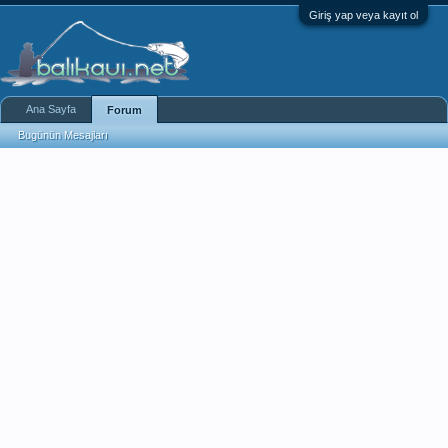
Giriş yap veya kayıt ol
Ana Sayfa
Forum
Bugünün Mesajları