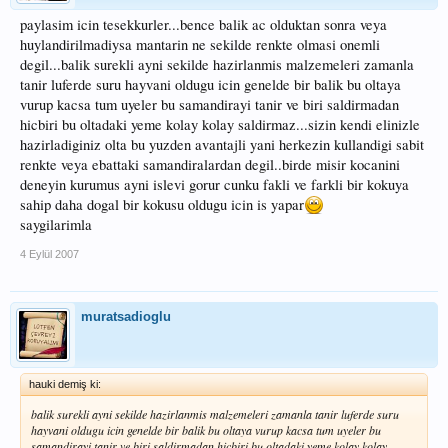
paylasim icin tesekkurler...bence balik ac olduktan sonra veya
huylandirilmadiysa mantarin ne sekilde renkte olmasi onemli
degil...balik surekli ayni sekilde hazirlanmis malzemeleri zamanla
tanir luferde suru hayvani oldugu icin genelde bir balik bu oltaya
vurup kacsa tum uyeler bu samandirayi tanir ve biri saldirmadan
hicbiri bu oltadaki yeme kolay kolay saldirmaz...sizin kendi elinizle
hazirladiginiz olta bu yuzden avantajli yani herkezin kullandigi sabit
renkte veya ebattaki samandiralardan degil..birde misir kocanini
deneyin kurumus ayni islevi gorur cunku fakli ve farkli bir kokuya
sahip daha dogal bir kokusu oldugu icin is yapar
saygilarimla
4 Eylül 2007
muratsadioglu
hauki demiş ki:
balik surekli ayni sekilde hazirlanmis malzemeleri zamanla tanir luferde suru
hayvani oldugu icin genelde bir balik bu oltaya vurup kacsa tum uyeler bu
samandirayi tanir ve biri saldirmadan hicbiri bu oltadaki yeme kolay kolay