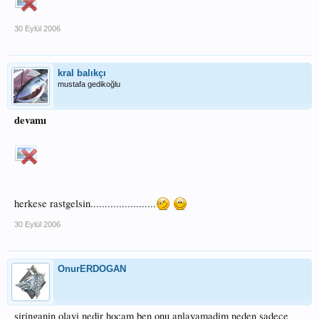
30 Eylül 2006
kral balıkçı
mustafa gedikoğlu
devamı
herkese rastgelsin.......................
30 Eylül 2006
OnurERDOGAN
siringanin olayi nedir hocam ben onu anlayamadim neden sadece