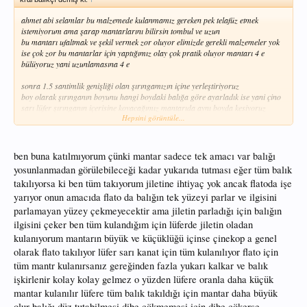
ahmet abi selamlar bu malzemede kulanmamız gereken pek telafüz etmek
istemiyorum ama şarap mantarlarını bilirsin tombul ve uzun
bu mantarı ufaltmak ve şekil vermek zor oluyor elimizde gerekli malzemeler yok
ise çok zor bu mantarlar için yaptığımız olay çok pratik oluyor mantarı 4 e
bülüyoruz yani uzunlamasına 4 e
sonra 1.5 santimlik genişliği olan şırıngamızın içine yerleştiriyoruz
boy olarak şırınganın boyunu hangi boydaki balığa göre ayarladık ise yani çino
sarı lüfer şırınganın içerisine koyacağımız mantarıda aynı boyda kesiyoruz
Hepsini görüntüle...
buradaki esas faktör kaplıkta yani etrafını sardığımız jelatinde bitiyor niyemi bu
iş ile uğraşamam diyenler için
ben buna katılmıyorum çünki mantar sadece tek amacı var balığı
yosunlanmadan görülebileceği kadar yukarıda tutması eğer tüm balık
malzemeciden hazır mantarlardan alıp etrafına bahsettiğim şakil jelatini sarıp
takılıyorsa ki ben tüm takıyorum jiletine ihtiyaç yok ancak flatoda işe
çakmak yardımı ile yapıştırdıktan sonra mantarımız kullanıma hazır oluyor
zaten bunun böyle yapılması ile de bi mesaj yazılmıştı
yarıyor onun amacıda flato da balığın tek yüzeyi parlar ve ilgisini
parlamayan yüzey çekmeyecektir ama jiletin parladığı için balığın
ama benim tercihim anlattığım şırınga olayı gerçekten süper herkese tavsiye
ilgisini çeker ben tüm kulandığım için lüferde jiletin oladan
ederim benim aldığım şırınga fiyatları 20 kuruş
kulanıyorum mantarın büyük ve küçüklüğü içinse çinekop a genel
bu şırıngadan 2 adet çino veya sarı için mantar çıkıyor
olarak flato takılıyor lüfer sarı kanat için tüm kulanılıyor flato için
yada 1 adet lüfer mantarı çıkartabiliyoruz kolay gelsin
tüm mantr kulanırsanız gereğinden fazla yukarı kalkar ve balık
işkirlenir kolay kolay gelmez o yüzden lüfere oranla daha küçük
mantar kulanılır lüfere tüm balık takıldığı için mantar daha büyük
olur balığı düz tutabilmesi dibe çökmemesi için dibe çökerse