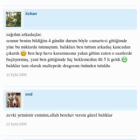
özkan
sağolun arkadaşlar.
sennur benim bildiğim 4 gündür durum böyle cumartesi gittiğimde
yine bu miktarda tutmuştum. balıkları ben tuttum arkadaş kancadan
çıkardı.
ben hep hava kararmasına yakın gittim zaten o saatlerde
başlıyormuş, yani ben gittiğimde hiç beklemedim 4li 5 li geldi.
balıklar tam olarak maltepede dragosun önünden tutuldu.
12 Eylül 2006
ovd
zevki yetmistir eminim,allah bereket versin güzel baliklar
12 Eylül 2006