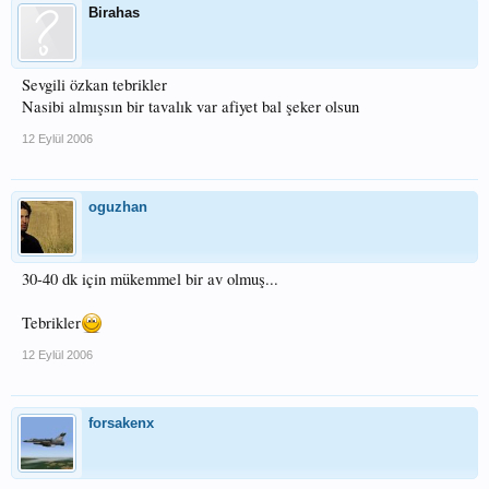
Birahas
Sevgili özkan tebrikler
Nasibi almışsın bir tavalık var afiyet bal şeker olsun
12 Eylül 2006
oguzhan
30-40 dk için mükemmel bir av olmuş...
Tebrikler
12 Eylül 2006
forsakenx