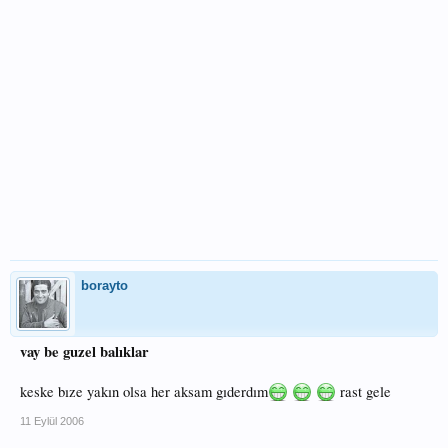
borayto
vay be guzel balıklar
keske bıze yakın olsa her aksam gıderdım
rast gele
11 Eylül 2006