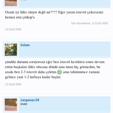
Orada iyi lüfer oluyor değil mi???? Eğer yarım istavrit çekerseniz
hemen atın çinkop'a
Son düzenleme:
12 Eylül 2006
12 Eylül 2006
özkan
şimdiki durumu soruyorsan eğer ben istavrit kestikten sonra devam
ettim başkaları lüfer oltasına döndü ama tutan hiç görmedim, bu
arada ben 2-3 istavrit daha çektim.
ama tahminimce zamanı
gelince yani 1-2 haftaya kadar başlar.
12 Eylül 2006
zarganacı34
önder