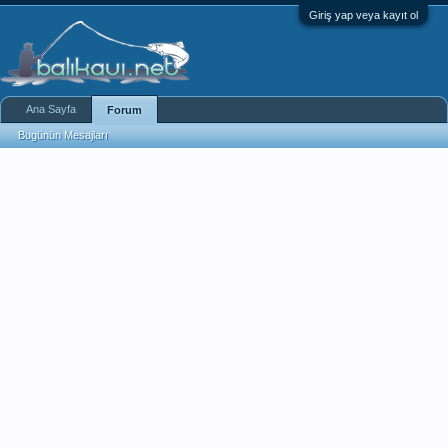
Giriş yap veya kayıt ol
Ana Sayfa
Forum
Bugünün Mesajları