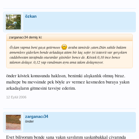
özkan
zarganacı34 demiş ki:
Özkan yapma beni gaza getirmeee
araba tamirde zaten.Dün sahile baktım
annemlere giderken bende arkadaşa attım bir kaç sefer iyi istavrit var gerçekten
caddebostan tarafında oturanlar gitsinler bence de. Köstek 0,10 ince bence
takımın dolaşır. 0,12 yap randıman aynı ama takım dolaşmıyor.
önder köstek konusunda haklısın, benimki alışkanlık olmuş biraz.
maltepe bu mevsimde pek böyle av vermez kesmeden buraya yakın
arkadaşların gitmesini tavsiye ederim.
12 Eylül 2006
zarganacı34
önder
Evet biliyorum bende sana yakın sayılırım şaşkınbakkal civarında