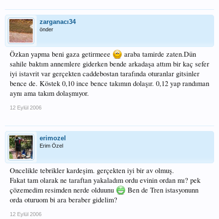
zarganacı34
önder
Özkan yapma beni gaza getirmeee
araba tamirde zaten.Dün
sahile baktım annemlere giderken bende arkadaşa attım bir kaç sefer
iyi istavrit var gerçekten caddebostan tarafında oturanlar gitsinler
bence de. Köstek 0,10 ince bence takımın dolaşır. 0,12 yap randıman
aynı ama takım dolaşmıyor.
12 Eylül 2006
erimozel
Erim Özel
Oncelikle tebrikler kardeşim. gerçekten iyi bir av olmuş.
Fakat tam olarak ne taraftan yakaladım ordu evinin ordan mı? pek
çözemedim resimden nerde olduunu
Ben de Tren istasyonunn
orda oturuom bi ara beraber gidelim?
12 Eylül 2006