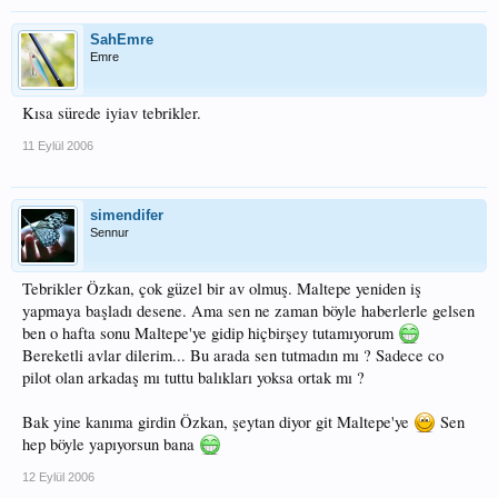
SahEmre
Emre
Kısa sürede iyiav tebrikler.
11 Eylül 2006
simendifer
Sennur
Tebrikler Özkan, çok güzel bir av olmuş. Maltepe yeniden iş
yapmaya başladı desene. Ama sen ne zaman böyle haberlerle gelsen
ben o hafta sonu Maltepe'ye gidip hiçbirşey tutamıyorum
Bereketli avlar dilerim... Bu arada sen tutmadın mı ? Sadece co
pilot olan arkadaş mı tuttu balıkları yoksa ortak mı ?
Bak yine kanıma girdin Özkan, şeytan diyor git Maltepe'ye
Sen
hep böyle yapıyorsun bana
12 Eylül 2006