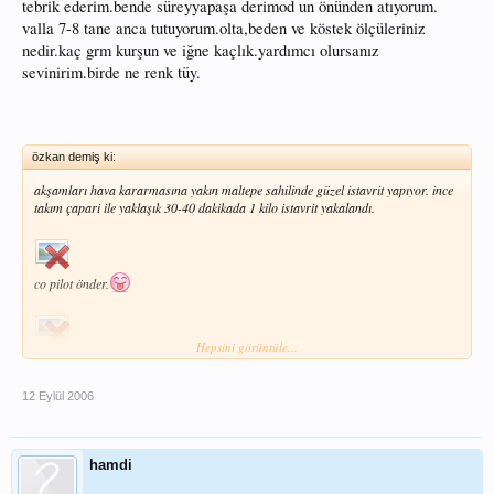
tebrik ederim.bende süreyyapaşa derimod un önünden atıyorum.
valla 7-8 tane anca tutuyorum.olta,beden ve köstek ölçüleriniz
nedir.kaç grm kurşun ve iğne kaçlık.yardımcı olursanız
sevinirim.birde ne renk tüy.
özkan demiş ki:
akşamları hava kararmasına yakın maltepe sahilinde güzel istavrit yapıyor. ince
takım çapari ile yaklaşık 30-40 dakikada 1 kilo istavrit yakalandı.
co pilot önder.
Hepsini görüntüle...
12 Eylül 2006
hamdi