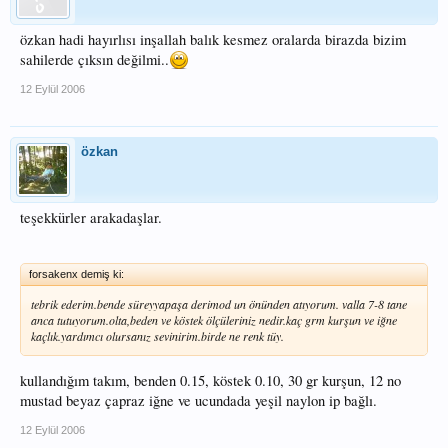
özkan hadi hayırlısı inşallah balık kesmez oralarda birazda bizim
sahilerde çıksın değilmi..
12 Eylül 2006
özkan
teşekkürler arakadaşlar.
forsakenx demiş ki:
tebrik ederim.bende süreyyapaşa derimod un önünden atıyorum. valla 7-8 tane
anca tutuyorum.olta,beden ve köstek ölçüleriniz nedir.kaç grm kurşun ve iğne
kaçlık.yardımcı olursanız sevinirim.birde ne renk tüy.
kullandığım takım, benden 0.15, köstek 0.10, 30 gr kurşun, 12 no
mustad beyaz çapraz iğne ve ucundada yeşil naylon ip bağlı.
12 Eylül 2006