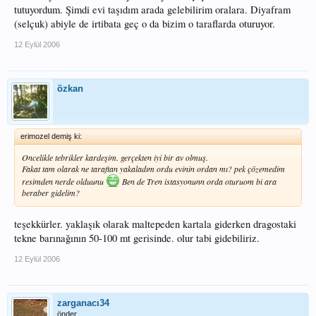
tutuyordum. Şimdi evi taşıdım arada gelebilirim oralara. Diyafram
(selçuk) abiyle de irtibata geç o da bizim o taraflarda oturuyor.
12 Eylül 2006
özkan
erimozel demiş ki:
Oncelikle tebrikler kardeşim. gerçekten iyi bir av olmuş.
Fakat tam olarak ne taraftan yakaladım ordu evinin ordan mı? pek çözemedim
resimden nerde olduunu
Ben de Tren istasyonunn orda oturuom bi ara
beraber gidelim?
teşekkürler. yaklaşık olarak maltepeden kartala giderken dragostaki
tekne barınağının 50-100 mt gerisinde. olur tabi gidebiliriz.
12 Eylül 2006
zarganacı34
önder