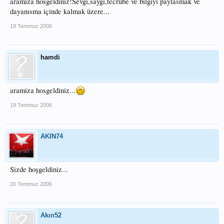
aramıza hosgeldiniz!Sevgi,saygı,tecrübe ve bilgiyi paylasmak ve
dayanısma içinde kalmak üzere...
19 Temmuz 2006
hamdi
aramiza hosgeldiniz...
19 Temmuz 2006
AKIN74
Sizde hoşgeldiniz...
20 Temmuz 2006
Akın52