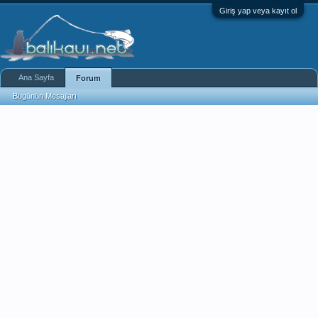
Giriş yap veya kayıt ol
Ana Sayfa
Forum
Bugünün Mesajları