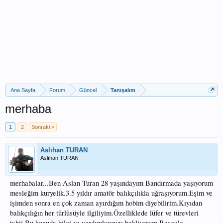
Ana Sayfa
Forum
Güncel
Tanışalım
merhaba
1
2
Sonraki >
Aslıhan TURAN
Aslıhan TURAN
merhabalar...Ben Aslan Turan 28 yaşındayım Bandırmada yaşıyorum
mesleğim kuryelik.3.5 yıldır amatör balıkçılıkla uğraşıyorum.Eşim ve
işimden sonra en çok zaman ayırdığım hobim diyebilirim.Kıyıdan
balıkçılığın her türlüsüyle ilgiliyim.Özelliklede lüfer ve türevleri
tabii.Bu konuda bilgi ve yardımlarınızı bekliyorum.Rasgele...