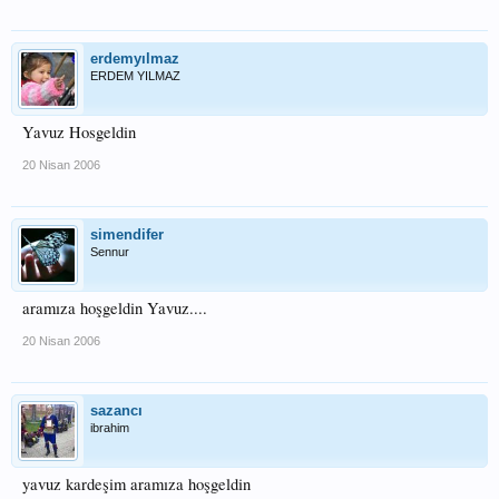
erdemyılmaz
ERDEM YILMAZ
Yavuz Hosgeldin
20 Nisan 2006
simendifer
Sennur
aramıza hoşgeldin Yavuz....
20 Nisan 2006
sazancı
ibrahim
yavuz kardeşim aramıza hoşgeldin