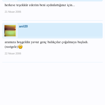
herkese teşekkür ederim beni aydınlattığınız için...
21 Nisan 2006
anil20
aramıza hoşgeldin yavuz genç balıkçılar çoğalmaya başladı.
(rastgele)
22 Nisan 2006