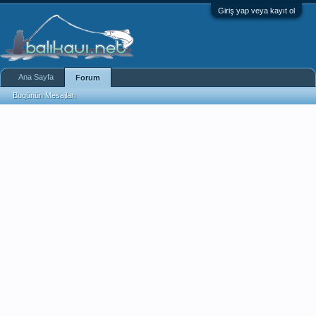
Giriş yap veya kayıt ol
Ana Sayfa
Forum
Bugünün Mesajları