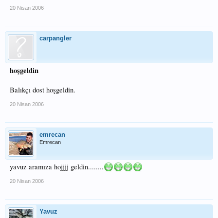
20 Nisan 2006
carpangler
hoşgeldin
Balıkçı dost hoşgeldin.
20 Nisan 2006
emrecan
Emrecan
yavuz aramıza hojjjj geldin........
20 Nisan 2006
Yavuz