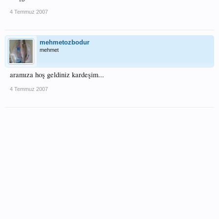
4 Temmuz 2007
mehmetozbodur
mehmet
aramıza hoş geldiniz kardeşim...
4 Temmuz 2007