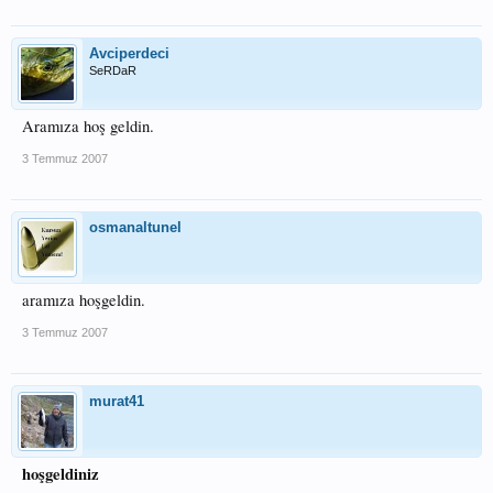
Avciperdeci
SeRDaR
Aramıza hoş geldin.
3 Temmuz 2007
osmanaltunel
aramıza hoşgeldin.
3 Temmuz 2007
murat41
hoşgeldiniz