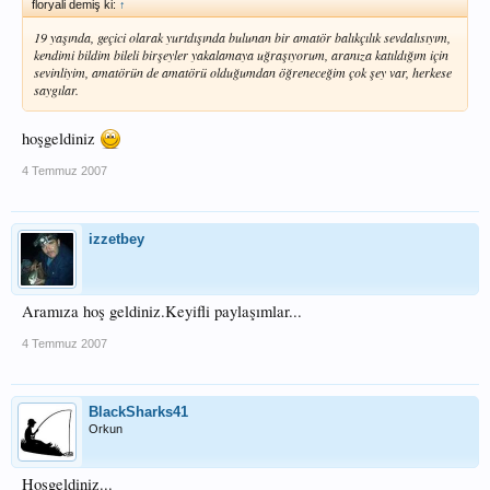
floryali demiş ki:
↑
19 yaşında, geçici olarak yurtdışında bulunan bir amatör balıkçılık sevdalısıyım,
kendimi bildim bileli birşeyler yakalamaya uğraşıyorum, aranıza katıldığım için
sevinliyim, amatörün de amatörü olduğumdan öğreneceğim çok şey var, herkese
saygılar.
hoşgeldiniz
4 Temmuz 2007
izzetbey
Aramıza hoş geldiniz.Keyifli paylaşımlar...
4 Temmuz 2007
BlackSharks41
Orkun
Hoşgeldiniz...