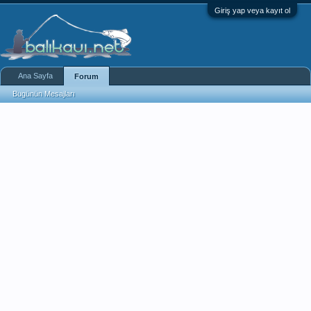
Giriş yap veya kayıt ol
Ana Sayfa
Forum
Bugünün Mesajları