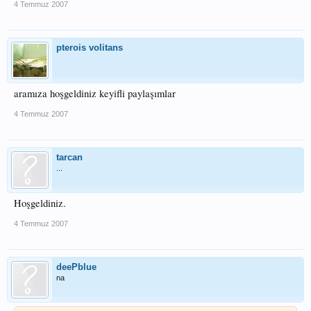
4 Temmuz 2007
pterois volitans
aramıza hoşgeldiniz keyifli paylaşımlar
4 Temmuz 2007
tarcan
...
Hoşgeldiniz.
4 Temmuz 2007
deePblue
na