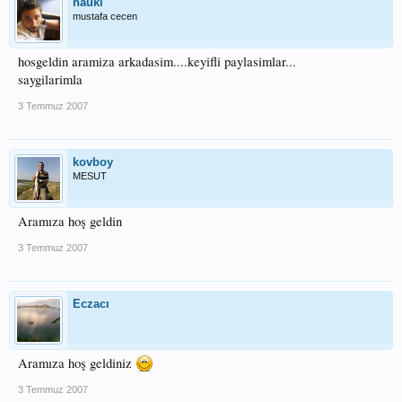
hauki
mustafa cecen
hosgeldin aramiza arkadasim....keyifli paylasimlar...
saygilarimla
3 Temmuz 2007
kovboy
MESUT
Aramıza hoş geldin
3 Temmuz 2007
Eczacı
Aramıza hoş geldiniz
3 Temmuz 2007