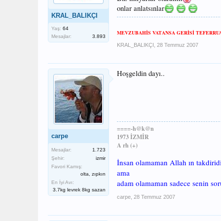
onlar anlatsınlar
KRAL_BALIKÇI
Yaş:
64
MEVZUBAHİS VATANSA GERİSİ TEFERRUA
Mesajlar:
3.893
KRAL_BALIKÇI
,
28 Temmuz 2007
Hoşgeldin dayı..
====-h@k@n
carpe
1973 İZMİR
A rh (+)
Mesajlar:
1.723
Şehir:
izmir
İnsan olamaman Allah ın takdiridi
Favori Kamış:
ama
olta, zıpkın
adam olamaman sadece senin so
En İyi Avı:
3.7kg levrek 8kg sazan
carpe
,
28 Temmuz 2007