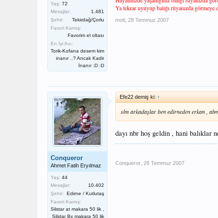
Hayalinizde yaşattığınız balığı rüyanızda görü
Yaş:
72
Ya tekrar uyuyup balığı rüyanızda görmeye 
Mesajlar:
1.481
Şehir:
Tekirdağ/Çorlu
moti
,
28 Temmuz 2007
Favori Kamış:
Favorim el oltası
En İyi Avı:
Torik-Kofana desem kim
inanır ..? Ancak Kadir
İnanır :D :D
Efe22 demiş ki:
↑
slm arkadaşlar ben edirneden erkan , ah
dayı nbr hoş geldin , hani balıklar 
Conqueror
Conqueror
,
28 Temmuz 2007
Ahmet Fatih Eryılmaz
Yaş:
44
Mesajlar:
10.402
Şehir:
Edirne / Kutlutaş
Favori Kamış:
Silstar at makara 50 lik ,
Silstar Bx makara 50 lik