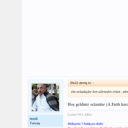
Efe22 demiş ki:
↑
slm arkadaşlar ben edirneden erkan , ah
Hoş geldiniz selamlar (A.Fatih ka
Çorlu/1954 ARh+
moti
Mahşerin 3 balıkçısı derki
Tuncay