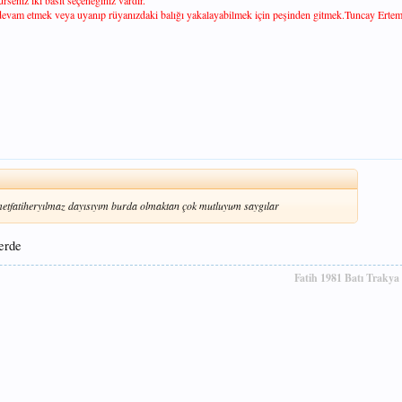
rseniz iki basit seçeneğiniz vardır.
devam etmek veya uyanıp rüyanızdaki balığı yakalayabilmek için peşinden gitmek.Tuncay Ertem
metfatiheryılmaz dayısıyım burda olmaktan çok mutluyum saygılar
nerde
Fatih 1981 Batı Trakya 