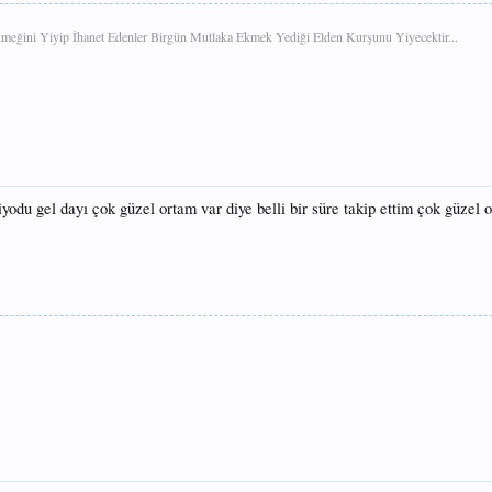
eğini Yiyip İhanet Edenler Birgün Mutlaka Ekmek Yediği Elden Kurşunu Yiyecektir...​
iyodu gel dayı çok güzel ortam var diye belli bir süre takip ettim çok güzel