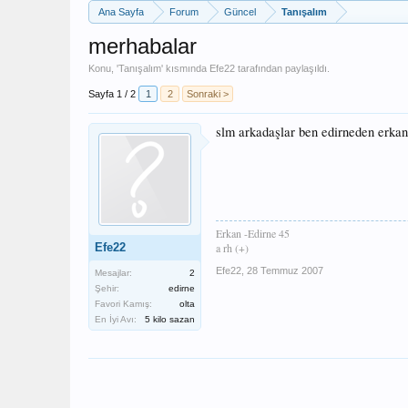
Ana Sayfa
Forum
Güncel
Tanışalım
merhabalar
Konu, '
Tanışalım
' kısmında
Efe22
tarafından paylaşıldı.
Sayfa 1 / 2
1
2
Sonraki >
slm arkadaşlar ben edirneden erkan
Erkan -Edirne 45
Efe22
a rh (+)
Efe22
,
28 Temmuz 2007
Mesajlar:
2
Şehir:
edirne
Favori Kamış:
olta
En İyi Avı:
5 kilo sazan