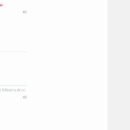
iz
#2
( Edirne) a rh (+)
#3