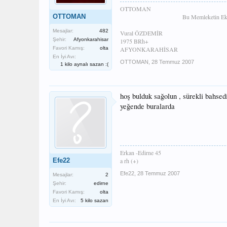
OTTOMAN
OTTOMAN
Bu Memleketin Ekm
Mesajlar:
482
Vural ÖZDEMİR
Şehir:
Afyonkarahisar
1975 BRh+
Favori Kamış:
olta
AFYONKARAHİSAR
En İyi Avı:
OTTOMAN
,
28 Temmuz 2007
1 kilo aynalı sazan :(
hoş bulduk sağolun , sürekli bahsed
yeğende buralarda
Erkan -Edirne 45
Efe22
a rh (+)
Efe22
,
28 Temmuz 2007
Mesajlar:
2
Şehir:
edirne
Favori Kamış:
olta
En İyi Avı:
5 kilo sazan