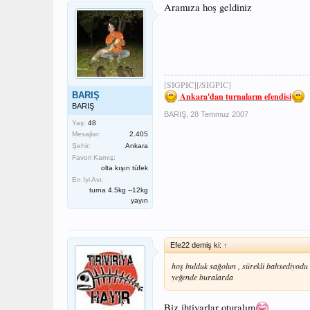
Aramıza hoş geldiniz
[SIGPIC][/SIGPIC]
BARIŞ
Ankara'dan turnaların efendisi
BARIŞ
BARIŞ
,
28 Temmuz 2007
Yaş:
48
Mesajlar:
2.405
Şehir:
Ankara
Favori Kamış:
olta kışın tüfek
En İyi Avı:
turna 4.5kg --12kg
yayın
Efe22 demiş ki:
↑
hoş bulduk sağolun , sürekli bahsediyodu g
yeğende buralarda
Biz ihtiyarlar oturalım