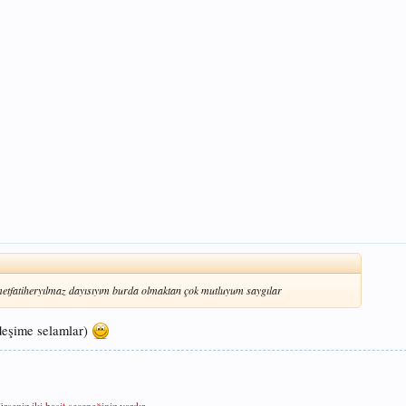
metfatiheryılmaz dayısıyım burda olmaktan çok mutluyum saygılar
rdeşime selamlar)