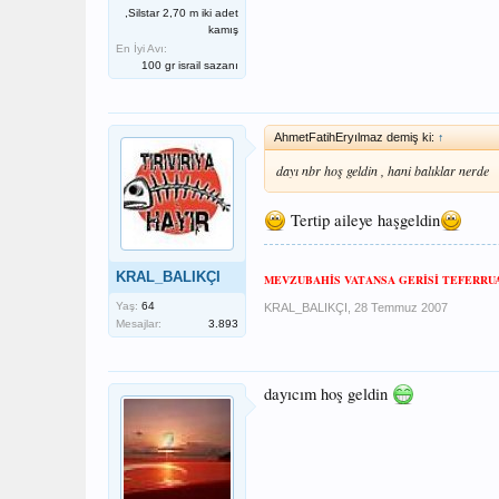
,Silstar 2,70 m iki adet
kamış
En İyi Avı:
100 gr israil sazanı
AhmetFatihEryılmaz demiş ki:
↑
dayı nbr hoş geldin , hani balıklar nerde
Tertip aileye haşgeldin
KRAL_BALIKÇI
MEVZUBAHİS VATANSA GERİSİ TEFERRUA
Yaş:
64
KRAL_BALIKÇI
,
28 Temmuz 2007
Mesajlar:
3.893
dayıcım hoş geldin