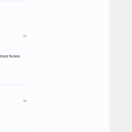
#5
 ortam benim
#6