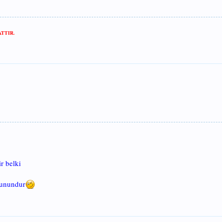
TTIR.
r belki
runundur