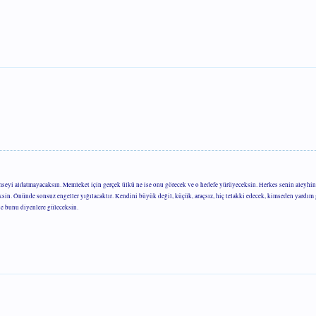
mseyi aldatmayacaksın. Memleket için gerçek ülkü ne ise onu görecek ve o hedefe yürüyeceksin. Herkes senin aleyhin
eksin. Önünde sonsuz engeller yığılacaktır. Kendini büyük değil, küçük, araçsız, hiç telakki edecek, kimseden yardı
se bunu diyenlere güleceksin.