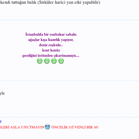
ndi tuttuğun balık (Sirküler harici yan etki yapabilir)
.
İstanbulda bir sonbahar sabahı
ağaçlar kışa hazırlık yapıyor,
deniz coşkulu..
kent henüz
geceliğini üstünden çıkartmamıştı....
yle
M
ENLERİ ASLA UNUTMAYIN
ÖNCELİK GÜVENLİ BİR AV.