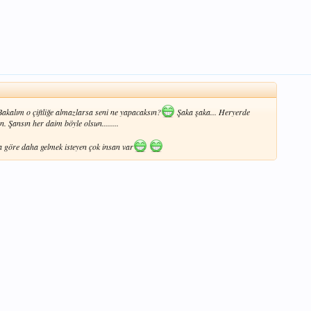
akalım o çiftliğe almazlarsa seni ne yapacaksın?
Şaka şaka... Heryerde
 Şansın her daim böyle olsun........
 göre daha gelmek isteyen çok insan var