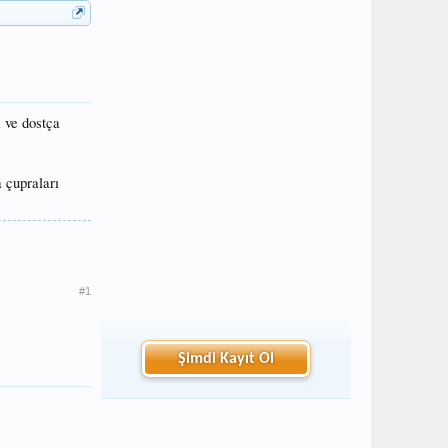
i ve dostça
 çupraları
#1
Şimdi Kayıt Ol