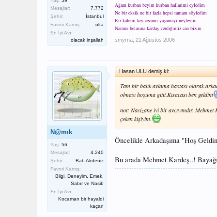
Yaş:
59
Ağam kurban beyim kurban hallarimi eyledim
Mesajlar:
7.772
Ne bir eksik ne bir fazla hepsi tamam söyledim
Şehir:
İstanbul
Kır kalemi kes cezamı yaşamayı neyleyim
Favori Kamış:
olta
Namus belasına kardaş verdiğimiz can bizim
En İyi Avı:
smyrna
,
21 Ağustos 2006
olacak inşallah
Hasan ULU demiş ki:
Tam bir balık avlama hastası olarak arkad
olması hoşuma gitti.Kısacası ben geldim
not: Nacizane iyi bir avcıyımdır. Mehmet P
çeken kişiyim.
N@mık
Öncelikle Arkadaşıma "Hoş Geldi
Yaş:
56
Mesajlar:
4.240
Bu arada Mehmet Kardeş..! Bayağı o
Şehir:
Batı Akdeniz
Favori Kamış:
Bilgi, Deneyim, Emek,
Sabır ve Nasib
En İyi Avı:
Kocaman bir hayaldi
kaçan