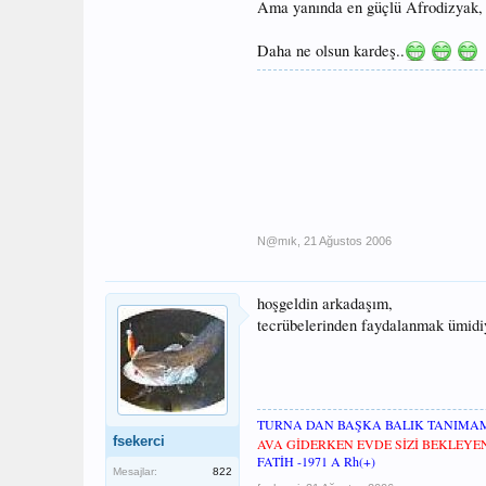
Ama yanında en güçlü Afrodizyak, ke
Daha ne olsun kardeş..
N@mık
,
21 Ağustos 2006
hoşgeldin arkadaşım,
tecrübelerinden faydalanmak ümidi
TURNA DAN BAŞKA BALIK TANIMA
fsekerci
AVA GİDERKEN EVDE SİZİ BEKLEY
FATİH -1971 A Rh(+)
Mesajlar:
822