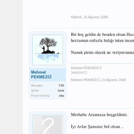
N@mık
,
21 Ağustos 2006
Bir hoş geldin de benden olsun Has
herzaman enfazla balığı tutan insan
Namık pirim olarak ne veriyorsunu
Mehmet PEKMEZCİ
Mehmet
29/02/1972
PEKMEZCİ
Mehmet PEKMEZCİ
,
21 Ağustos 2006
Mesajlar:
736
Şehir:
İzmir
Favori Kamış:
olta
Merhaba Aramızaa hoşgeldiniz.
İyi Avlar Şansınız bol olsun ..