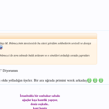
aşı M. Pekmezcinin tavsiyesiyle bu siteyi gördüm sohbetlerin seviyeli ve dostça
ekmezci ile aynı teknede balık avlayan ve o sinekleri avladığı sırada çupraları
n" Diyorumm
ldu yolladığın üyeler. Bir ara uğrada primini verek arkadaş
.
İstanbulda bir sonbahar sabahı
ağaçlar kışa hazırlık yapıyor,
deniz coşkulu..
kent henüz