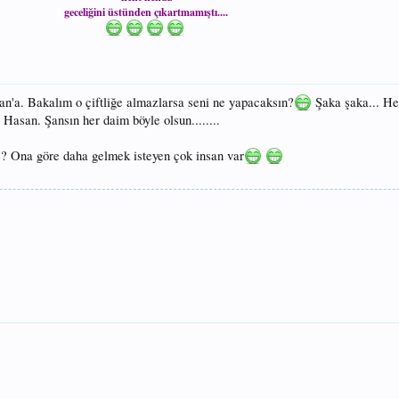
geceliğini üstünden çıkartmamıştı....
an'a. Bakalım o çiftliğe almazlarsa seni ne yapacaksın?
Şaka şaka... He
 Hasan. Şansın her daim böyle olsun........
z? Ona göre daha gelmek isteyen çok insan var