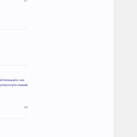
#7
de bulunacaktır, seni
m gelmeyeceğine inanarak
#8