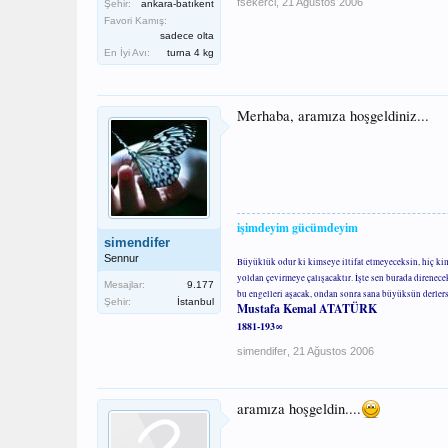
fsekerci
,
21 Ağustos 2006
Şehir:
ankara-batıkent
Favori Kamış:
sadece olta
En İyi Avı:
turna 4 kg
Merhaba, aramıza hoşgeldiniz...
işimdeyim gücümdeyim
simendifer
Sennur
Büyüklük odur ki kimseye iltifat etmeyeceksin, hiç ki
yoldan çevirmeye çalışacaktır. İşte sen burada direnec
Mesajlar:
9.177
bu engelleri aşacak, ondan sonra sana büyüksün derler
Şehir:
İstanbul
Mustafa Kemal ATATÜRK
1881-193∞
simendifer
,
21 Ağustos 2006
aramıza hoşgeldin....