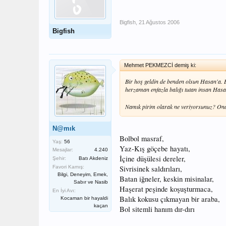
Bigfish
,
21 Ağustos 2006
Bigfish
Mehmet PEKMEZCİ demiş ki:
Bir hoş geldin de benden olsun Hasan'a. B
herzaman enfazla balığı tutan insan Hasan.
Namık pirim olarak ne veriyorsunuz? Ona
N@mık
Bolbol masraf,
Yaş:
56
Yaz-Kış göçebe hayatı,
Mesajlar:
4.240
İçine düşülesi dereler,
Şehir:
Batı Akdeniz
Favori Kamış:
Sivrisinek saldırıları,
Bilgi, Deneyim, Emek,
Batan iğneler, keskin misinalar,
Sabır ve Nasib
Haşerat peşinde koşuşturmaca,
En İyi Avı:
Balık kokusu çıkmayan bir araba,
Kocaman bir hayaldi
kaçan
Bol sitemli hanım dır-dırı