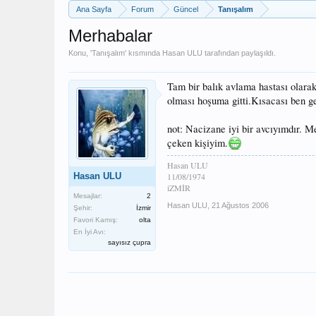
Ana Sayfa
Forum
Güncel
Tanışalım
Merhabalar
Konu, '
Tanışalım
' kısmında
Hasan ULU
tarafından paylaşıldı.
Tam bir balık avlama hastası olarak
olması hoşuma gitti.Kısacası ben g
not: Nacizane iyi bir avcıyımdır. M
çeken kişiyim.
Hasan ULU
Hasan ULU
11/08/1974
iZMİR
Mesajlar:
2
Hasan ULU
,
21 Ağustos 2006
Şehir:
İzmir
Favori Kamış:
olta
En İyi Avı:
sayısız çupra