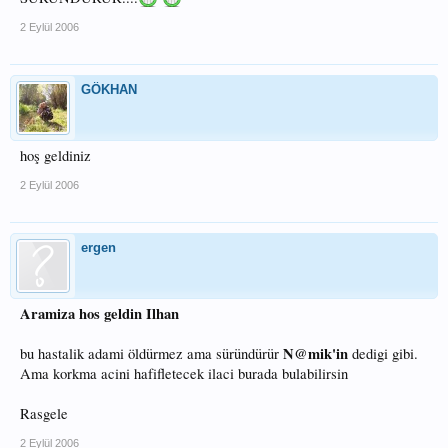
2 Eylül 2006
GÖKHAN
hoş geldiniz
2 Eylül 2006
ergen
Aramiza hos geldin Ilhan
N@mik'in
bu hastalik adami öldürmez ama süründürür
dedigi gibi.
Ama korkma acini hafifletecek ilaci burada bulabilirsin
Rasgele
2 Eylül 2006