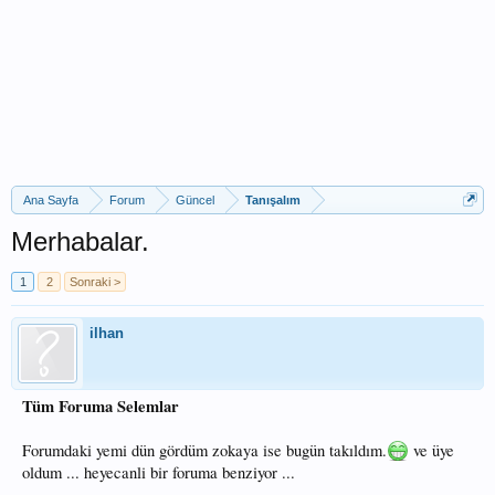
Ana Sayfa
Forum
Güncel
Tanışalım
Merhabalar.
1
2
Sonraki >
ilhan
Tüm Foruma Selemlar
Forumdaki yemi dün gördüm zokaya ise bugün takıldım.
ve üye
oldum ... heyecanli bir foruma benziyor ...