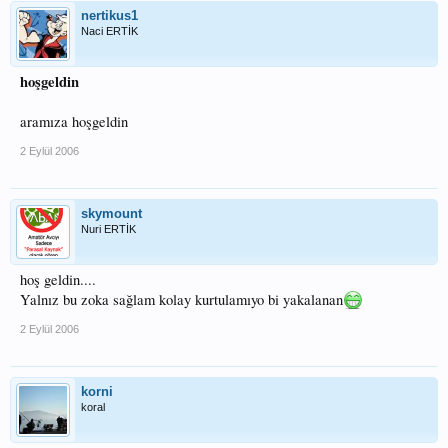
nertikus1
Naci ERTİK
hoşgeldin
aramıza hoşgeldin
2 Eylül 2006
skymount
Nuri ERTİK
hoş geldin....
Yalnız bu zoka sağlam kolay kurtulamıyo bi yakalanan
2 Eylül 2006
korni
koral