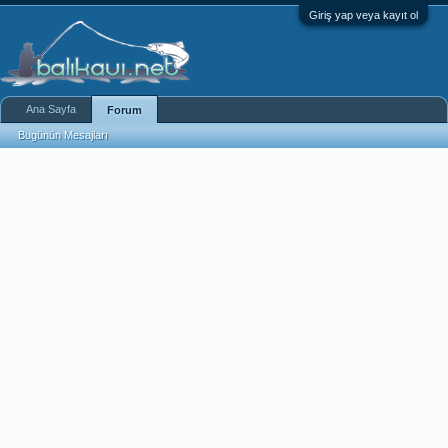
Giriş yap veya kayıt ol
Ana Sayfa
Forum
Bugünün Mesajları