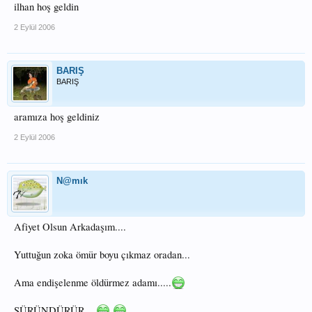
ilhan hoş geldin
2 Eylül 2006
BARIŞ
BARIŞ
aramıza hoş geldiniz
2 Eylül 2006
N@mık
Afiyet Olsun Arkadaşım....
Yuttuğun zoka ömür boyu çıkmaz oradan...
Ama endişelenme öldürmez adamı.....
SÜRÜNDÜRÜR....