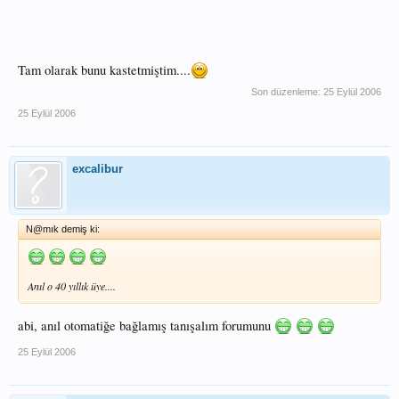
Tam olarak bunu kastetmiştim....
Son düzenleme:
25 Eylül 2006
25 Eylül 2006
excalibur
N@mık demiş ki:
Anıl o 40 yıllık üye....
abi, anıl otomatiğe bağlamış tanışalım forumunu
25 Eylül 2006