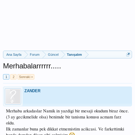
Ana Sayfa
Forum
Güncel
Tanışalım
Merhabalarrrrrr.....
1
2
Sonraki >
ZANDER
Merhaba arkadaslar Namik in yazdigi bir mesaji okudum biraz önce.
(3 ay gecikmelide olsa) benimde bir tanisma konusu acmam farz
oldu.
Ilk zamanlar buna pek dikkat etmemistim acikcasi. Ve farkettimki
bende damdan düser gibi gelmisim