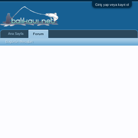
Giriş yap veya kayıt ol
Ana Sayfa
Forum
Bugünün Mesajları