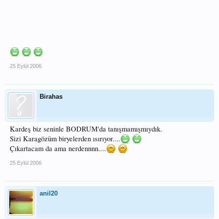
25 Eylül 2006
Birahas
Kardeş biz seninle BODRUM'da tanışmamışmıydık.
Sizi Karagözüm biryelerden ısırıyor....
Çıkartacam da ama nerdennnn....
25 Eylül 2006
anil20