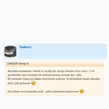
fsekerci
ZANDER demiş ki:
Merhaba arkadaslar Namik in yazdigi bir mesaji okudum biraz önce. (3 ay
gecikmelide olsa) benimde bir tanisma konusu acmam farz oldu.
Ilk zamanlar buna pek dikkat etmemistim acikcasi. Ve farkettimki bende damdan
düser gibi gelmisim
Evet biran evvel tanisalim artik , sabirsizlanmaya basliyorum