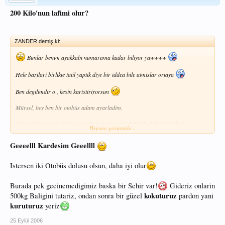
200 Kilo'nun lafimi olur?
ZANDER demiş ki:
Bunlar benim ayakkabi numarama kadar biliyor yawwww
Hele bazilari birlikte tatil yaptik diye bir iddea bile atmislar ortaya
Ben degilimdir o , kesin karistiriyorsun
Mürsel, bey ben bir otobüs adam ayarladim.
Hersey hazir yola cikicaz, insallah vaad ettigin 200 kilo baligi yakalariz.
Hepsini görüntüle...
Kururutur ömür boyu yeriz
Geeeelll Kardesim Geeellll
Istersen iki Otobüs dolusu olsun, daha iyi olur
Burada pek gecinemedigimiz baska bir Sehir var!
Gideriz onlarin
kokuturuz
500kg Baligini tutariz, ondan sonra bir güzel
pardon yani
kuruturuz
yeriz
25 Eylül 2006