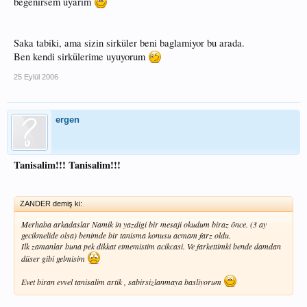
begenirsem uyarim
Saka tabiki, ama sizin sirküler beni baglamiyor bu arada.
Ben kendi sirkülerime uyuyorum
25 Eylül 2006
ergen
Tanisalim!!! Tanisalim!!!
ZANDER demiş ki:
Merhaba arkadaslar Namik in yazdigi bir mesaji okudum biraz önce. (3 ay
gecikmelide olsa) benimde bir tanisma konusu acmam farz oldu.
Ilk zamanlar buna pek dikkat etmemistim acikcasi. Ve farkettimki bende damdan
düser gibi gelmisim
Evet biran evvel tanisalim artik , sabirsizlanmaya basliyorum