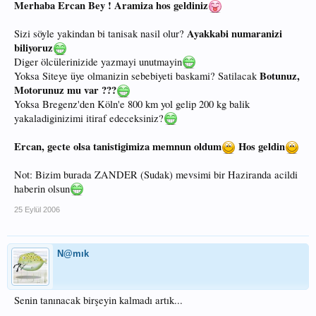
Merhaba Ercan Bey ! Aramiza hos geldiniz
Ayakkabi numaranizi
Sizi söyle yakindan bi tanisak nasil olur?
biliyoruz
Diger ölcülerinizide yazmayi unutmayin
Botunuz,
Yoksa Siteye üye olmanizin sebebiyeti baskami? Satilacak
Motorunuz mu var ???
Yoksa Bregenz'den Köln'e 800 km yol gelip 200 kg balik
yakaladiginizimi itiraf edeceksiniz?
Ercan, gecte olsa tanistigimiza memnun oldum
Hos geldin
Not: Bizim burada ZANDER (Sudak) mevsimi bir Haziranda acildi
haberin olsun
25 Eylül 2006
N@mık
Senin tanınacak birşeyin kalmadı artık...