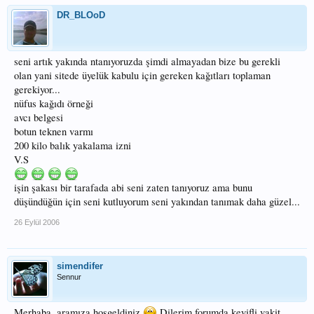
DR_BLOoD
seni artık yakında ntanıyoruzda şimdi almayadan bize bu gerekli
olan yani sitede üyelük kabulu için gereken kağıtları toplaman
gerekiyor...
nüfus kağıdı örneği
avcı belgesi
botun teknen varmı
200 kilo balık yakalama izni
V.S
işin şakası bir tarafada abi seni zaten tanıyoruz ama bunu
düşündüğün için seni kutluyorum seni yakından tanımak daha güzel...
26 Eylül 2006
simendifer
Sennur
Merhaba, aramıza hoşgeldiniz
Dilerim forumda keyifli vakit