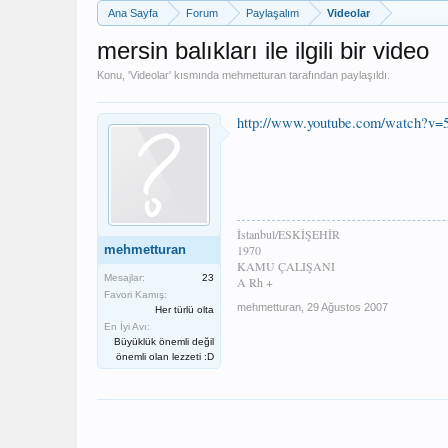
Ana Sayfa
Forum
Paylaşalım
Videolar
mersin balıkları ile ilgili bir video
Konu, '
Videolar
' kısmında
mehmetturan
tarafından paylaşıldı.
http://www.youtube.com/watch?v
İstanbul/ESKİŞEHİR
mehmetturan
1970
KAMU ÇALIŞANI
Mesajlar:
23
A Rh +
Favori Kamış:
mehmetturan
,
29 Ağustos 2007
Her türlü olta
En İyi Avı:
Büyüklük önemli değil
önemli olan lezzeti :D