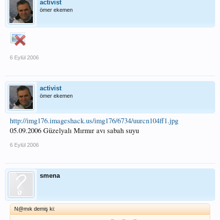
activist
ömer ekemen
6 Eylül 2006
activist
ömer ekemen
http://img176.imageshack.us/img176/6734/uurcn104ff1.jpg
05.09.2006 Güzelyalı Mırmır avı sabah suyu
6 Eylül 2006
smena
N@mık demiş ki: