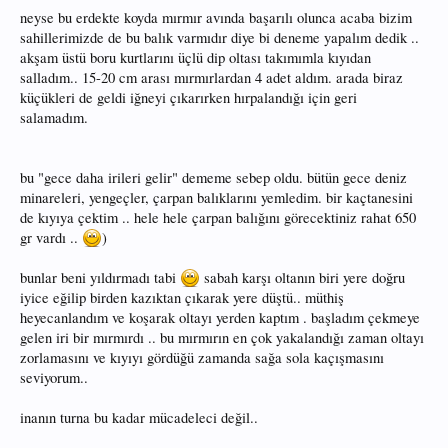
neyse bu erdekte koyda mırmır avında başarılı olunca acaba bizim
sahillerimizde de bu balık varmıdır diye bi deneme yapalım dedik ..
akşam üstü boru kurtlarını üçlü dip oltası takımımla kıyıdan
salladım.. 15-20 cm arası mırmırlardan 4 adet aldım. arada biraz
küçükleri de geldi iğneyi çıkarırken hırpalandığı için geri
salamadım.
bu "gece daha irileri gelir" dememe sebep oldu. bütün gece deniz
minareleri, yengeçler, çarpan balıklarını yemledim. bir kaçtanesini
de kıyıya çektim .. hele hele çarpan balığını görecektiniz rahat 650
gr vardı ..
)
bunlar beni yıldırmadı tabi
sabah karşı oltanın biri yere doğru
iyice eğilip birden kazıktan çıkarak yere düştü.. müthiş
heyecanlandım ve koşarak oltayı yerden kaptım . başladım çekmeye
gelen iri bir mırmırdı .. bu mırmırın en çok yakalandığı zaman oltayı
zorlamasını ve kıyıyı gördüğü zamanda sağa sola kaçışmasını
seviyorum..
inanın turna bu kadar mücadeleci değil..