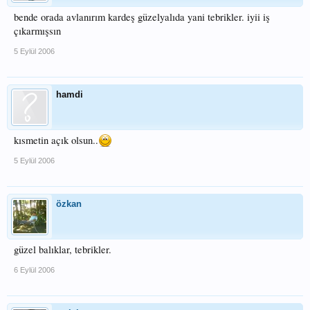
bende orada avlanırım kardeş güzelyalıda yani tebrikler. iyii iş
çıkarmışsın
5 Eylül 2006
hamdi
kısmetin açık olsun..
5 Eylül 2006
özkan
güzel balıklar, tebrikler.
6 Eylül 2006