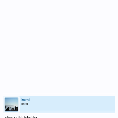
korni
koral
eline sağlık tebrikler