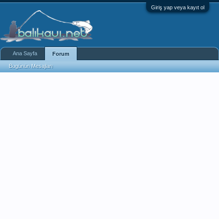
Giriş yap veya kayıt ol
Ana Sayfa
Forum
Bugünün Mesajları