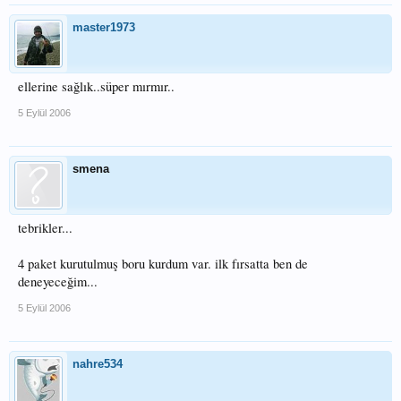
master1973
ellerine sağlık..süper mırmır..
5 Eylül 2006
smena
tebrikler...
4 paket kurutulmuş boru kurdum var. ilk fırsatta ben de
deneyeceğim...
5 Eylül 2006
nahre534