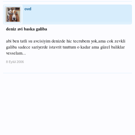
ovd
deniz avi baska galiba
abi ben tatli su avcisiyim denizde hic tecrubem yok,ama cok zevkli
galiba sadece sariyerde istavrit tuuttum o kadar ama güzel baliklar
vesselam...
8 Eylül 2006