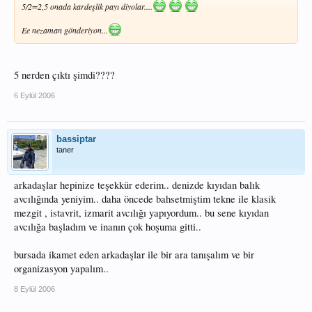
5/2=2,5 onada kardeşlik payı diyolar....
Ee nezaman gönderiyon...
5 nerden çıktı şimdi????
6 Eylül 2006
bassiptar
taner
arkadaşlar hepinize teşekkür ederim.. denizde kıyıdan balık
avcılığında yeniyim.. daha öncede bahsetmiştim tekne ile klasik
mezgit , istavrit, izmarit avcılığı yapıyordum.. bu sene kıyıdan
avcılığa başladım ve inanın çok hoşuma gitti..
bursada ikamet eden arkadaşlar ile bir ara tanışalım ve bir
organizasyon yapalım..
8 Eylül 2006