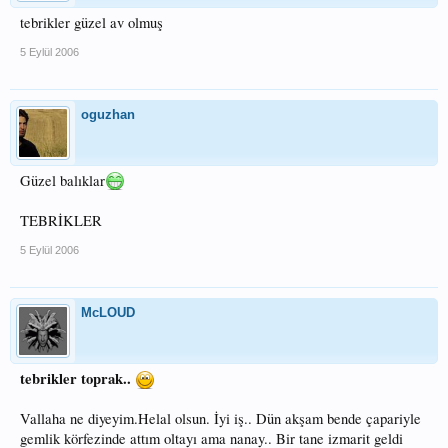
tebrikler güzel av olmuş
5 Eylül 2006
oguzhan
Güzel balıklar
TEBRİKLER
5 Eylül 2006
McLOUD
tebrikler toprak..
Vallaha ne diyeyim.Helal olsun. İyi iş.. Dün akşam bende çapariyle
gemlik körfezinde attım oltayı ama nanay.. Bir tane izmarit geldi