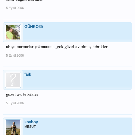
5 Eylül 2006
GÜNKO35
ah şu mırmırlar yokmuuuuu,,çok güzel av olmuş tebrikler
5 Eylül 2006
faik
güzel av. tebrikler
5 Eylül 2006
kovboy
MESUT