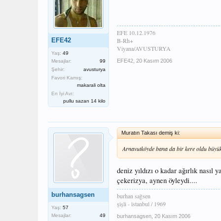
EFE 10.12.1976
EFE42
B-Rh+
Viyana/AVUSTURYA
Yaş:
49
EFE42
,
20 Kasım 2006
Mesajlar:
99
Şehir:
avusturya
Favori Kamış:
makarali olta
En İyi Avı:
pullu sazan 14 kilo
Muratın Takası demiş ki:
Arnavutköyde bana da bir kere oldu büyük 
deniz yıldızı o kadar ağırlık nasıl 
çekerizya, aynen öyleydi....
burhansagsen
burhan sağsen
şişli - istanbul / 1969
Yaş:
57
Mesajlar:
49
burhansagsen
,
20 Kasım 2006