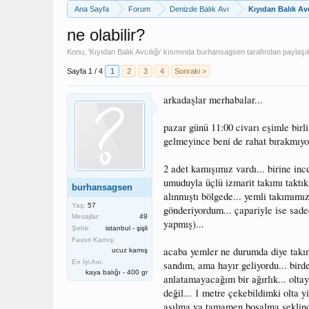
Ana Sayfa
Forum
Denizde Balık Avı
Kıyıdan Balık Avc
ne olabilir?
Konu, '
Kıyıdan Balık Avcılığı
' kısmında
burhansagsen
tarafından paylaşıl
Sayfa 1 / 4
1
2
3
4
Sonraki >
arkadaşlar merhabalar...
pazar günü 11:00 civarı eşimle birl
gelmeyince beni de rahat bırakmıy
2 adet kamışımız vardı... birine ince
umuduyla üçlü izmarit takımı taktık
burhansagsen
alınmıştı bölgede... yemli takımımı
Yaş:
57
gönderiyordum... çapariyle ise sade
Mesajlar:
49
yapmış)...
Şehir:
istanbul - şişli
Favori Kamış:
acaba yemler ne durumda diye takımı
ucuz kamış
En İyi Avı:
sandım, ama hayır geliyordu... birde
kaya balığı - 400 gr
anlatamayacağım bir ağırlık... olt
değil... 1 metre çekebildimki olta 
asılma ya tamamen boşalma şeklinde