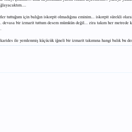
ağlayacaktım....
ler tuttuğum için balığın iskorpit olmadığına eminim... iskorpit sürekli olarak
... devasa bir izmarit tuttum desem mümkün değil... zira takım her metrede
.
fı karides ile yemlenmiş küçücük iğneli bir izmarit takımına hangi balık bu de