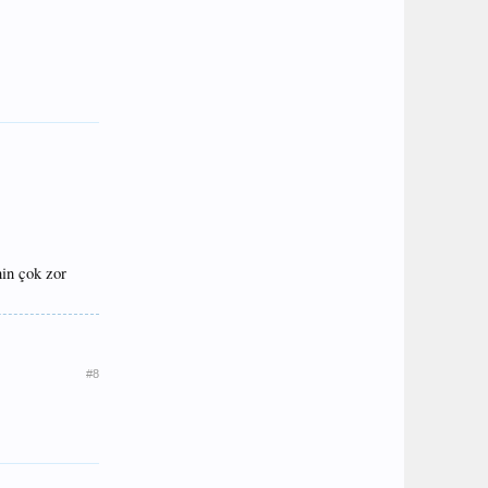
nin çok zor
#8