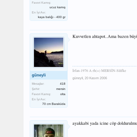
Favori Kamış:
ucuz kamış
En İyi Avı:
kaya balığı - 400 gr
Kuvvetlen ahtapot..Ama bazen büyük 
İrfan-1976 A rh(+) MERSİN-Silifke
güneyli
güneyli
,
20 Kasım 2006
Mesajlar:
418
Şehir:
mersin
Favori Kamış:
olta
En İyi Avı:
70 cm Baraküda
ayakkabi yada icine cöp doldurulmus