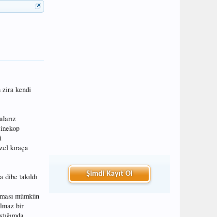
 zira kendi
alarız
çinekop
i
zel kıraça
Şimdi Kayıt Ol
a dibe takıldı
kılması mümkün
ılmaz bir
ştığımda