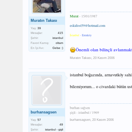
Murat
- 15/01/1987
Muratın Takası
eskidost59@hotmail.com
Yaş:
39
Mesajlar:
415
İstanbul
-
Erenköy
Şehir:
istanbul
Favori Kamış:
oltam
En İyi Avı:
Gelse :)
Önemli olan bilinçli avlanmakt
Muratın Takası
,
20 Kasım 2006
istanbul boğazında, arnavutköy sahi
bilemiyorum... o civardaki bütün us
burhan sağsen
burhansagsen
şişli - istanbul / 1969
burhansagsen
,
20 Kasım 2006
Yaş:
57
Mesajlar:
49
Şehir:
istanbul - şişli