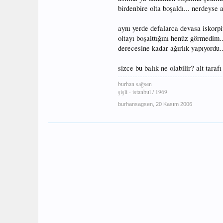
birdenbire olta boşaldı... nerdeyse 
aynı yerde defalarca devasa iskorpit
oltayı boşalttığını henüz görmedim
derecesine kadar ağırlık yapıyordu..
sizce bu balık ne olabilir? alt tara
burhan sağsen
şişli - istanbul / 1969
burhansagsen
,
20 Kasım 2006