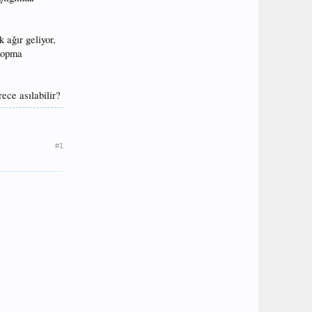
 ağır geliyor,
 kopma
rece asılabilir?
#1