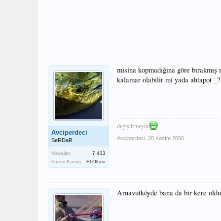
misina kopmadığına göre bırakmış
kalamar olabilir mi yada ahtapot _
değiştirmeyin
Avciperdeci
Avciperdeci
,
20 Kasım 2006
SeRDaR
Mesajlar:
7.433
Favori Kamış:
El Oltası
Arnavutköyde bana da bir kere oldu 