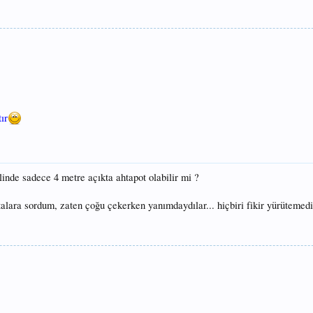
ır
linde sadece 4 metre açıkta ahtapot olabilir mi ?
talara sordum, zaten çoğu çekerken yanımdaydılar... hiçbiri fikir yürütemed