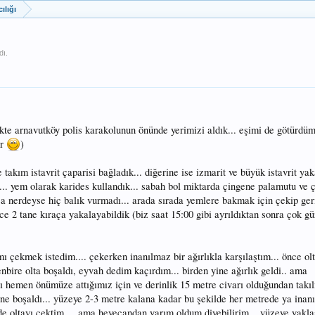
ılığı
dı.
ikte arnavutköy polis karakolunun önünde yerimizi aldık... eşimi de götürdüm
or
)
 takım istavrit çaparisi bağladık... diğerine ise izmarit ve büyük istavrit yak
... yem olarak karides kullandık... sabah bol miktarda çingene palamutu ve 
za nerdeyse hiç balık vurmadı... arada sırada yemlere bakmak için çekip ger
ce 2 tane kıraça yakalayabildik (biz saat 15:00 gibi ayrıldıktan sonra çok gü
 çekmek istedim.... çekerken inanılmaz bir ağırlıkla karşılaştım... önce olt
nbire olta boşaldı, eyvah dedim kaçırdım... birden yine ağırlık geldi.. ama
ayı hemen önümüze attığımız için ve derinlik 15 metre civarı olduğundan ta
yine boşaldı... yüzeye 2-3 metre kalana kadar bu şekilde her metrede ya inan
 oltayı çektim.... ama heyecandan yarım oldum diyebilirim... yüzeye yakla