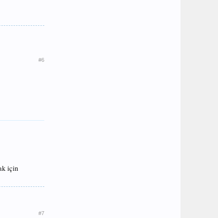
#6
ak için
#7