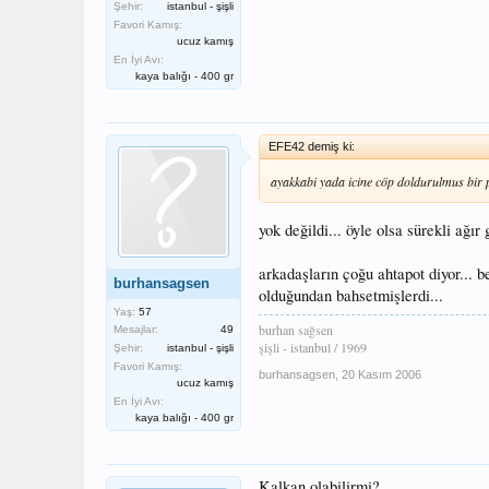
Şehir:
istanbul - şişli
Favori Kamış:
ucuz kamış
En İyi Avı:
kaya balığı - 400 gr
EFE42 demiş ki:
ayakkabi yada icine cöp doldurulmus bir p
yok değildi... öyle olsa sürekli ağır 
arkadaşların çoğu ahtapot diyor... 
burhansagsen
olduğundan bahsetmişlerdi...
Yaş:
57
burhan sağsen
Mesajlar:
49
şişli - istanbul / 1969
Şehir:
istanbul - şişli
Favori Kamış:
burhansagsen
,
20 Kasım 2006
ucuz kamış
En İyi Avı:
kaya balığı - 400 gr
Kalkan olabilirmi?