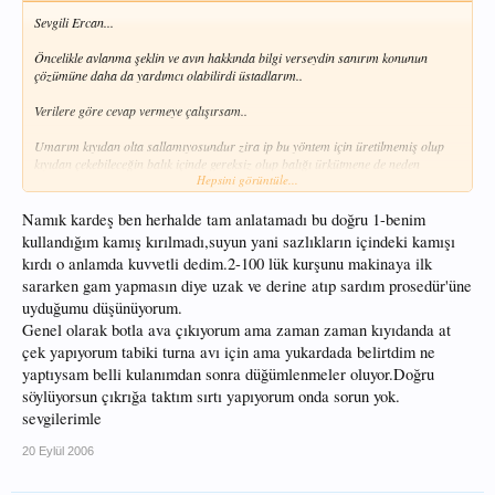
Sevgili Ercan...
Öncelikle avlanma şeklin ve avın hakkında bilgi verseydin sanırım konunun
çözümüne daha da yardımcı olabilirdi üstadlarım..
Verilere göre cevap vermeye çalışırsam..
Umarım kıyıdan olta sallamıyosundur zira ip bu yöntem için üretilmemiş olup
kıyıdan çekebileceğin balık içinde gereksiz olup balığı ürkütmene de neden
Hepsini görüntüle...
olacaktır...
Derin sularda zaten 100 gr lık bir ağırlıkta yeterli olmayacak olup akıntı dalga
Namık kardeş ben herhalde tam anlatamadı bu doğru 1-benim
ve oltanın suya inişini hesaplarsak yerine göre 150-250 arasında bir ağırlık
kullandığım kamış kırılmadı,suyun yani sazlıkların içindeki kamışı
kullanmanı tavsiye ederim...
kırdı o anlamda kuvvetli dedim.2-100 lük kurşunu makinaya ilk
sararken gam yapmasın diye uzak ve derine atıp sardım prosedür'üne
Eüğer oltan kırıldıysa bu iple öğünülecek bir durum da değildir. Zira takımın
çekeri ve kulanışı önemlidir. takımdaki herhangi bir parçanın dayanıklı olması
uyduğumu düşünüyorum.
sana hiç bir yarar sağlamaz..Bunu da kısaca özetlersem
"BİR ZİNCİRİN
Genel olarak botla ava çıkıyorum ama zaman zaman kıyıdanda at
KUVVETİ EN ZAYIF HALKASININ KUVVETİ KADARDIR"
çek yapıyorum tabiki turna avı için ama yukardada belirtdim ne
yaptıysam belli kulanımdan sonra düğümlenmeler oluyor.Doğru
İpi çıkrık gerektiren büyük avlarda kulanılması kanısındayım...
söylüyorsun çıkrığa taktım sırtı yapıyorum onda sorun yok.
sevgilerimle
Kolay Gelsin...
20 Eylül 2006