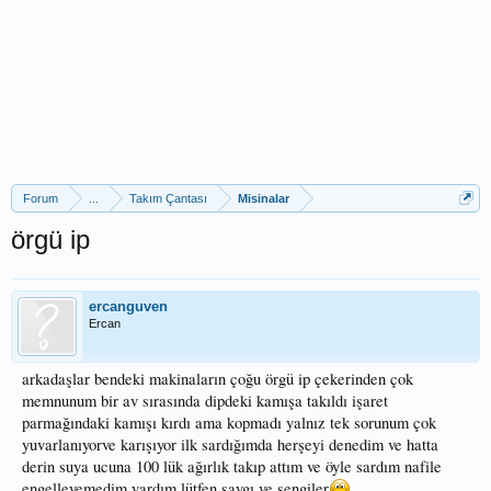
Forum
...
Takım Çantası
Misinalar
örgü ip
ercanguven
Ercan
arkadaşlar bendeki makinaların çoğu örgü ip çekerinden çok
memnunum bir av sırasında dipdeki kamışa takıldı işaret
parmağındaki kamışı kırdı ama kopmadı yalnız tek sorunum çok
yuvarlanıyorve karışıyor ilk sardığımda herşeyi denedim ve hatta
derin suya ucuna 100 lük ağırlık takıp attım ve öyle sardım nafile
engelleyemedim yardım lütfen.saygı ve sengiler