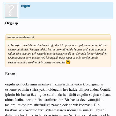
ergen
Örgü ip
ercanguven demiş ki:
arkadaşlar bendeki makinaların çoğu örgü ip çekerinden çok memnunum bir av
sırasında dipdeki kamışa takıldı işaret parmağındaki kamışı kırdı ama kopmadı
yalnız tek sorunum çok yuvarlanıyorve karışıyor ilk sardığımda herşeyi denedim
ve hatta derin suya ucuna 100 lük ağırlık takıp attım ve öyle sardım nafile
engelleyemedim yardım lütfen.saygı ve sengiler
Ercan
örgülü ipin cekerinin misinaya nazaren daha yüksek oldugunu ve
esneme payinin sifira yakin oldugunu her halde biliyorsundur. Örgülü
iplerin bir baska özelligide su altinda her türlü engelin sagina soluna,
altina üstüne her tarafina sarilmasidir. Bir baska dezavantajida,
taslara, midyelere sürtündügü zaman cok cabuk kopmasi. Dip,
birakma ve cökertme türü avlanmalarda normal misina kullansan
daha iyi olur. En azindan örgü ipin ucuna 6-10 m normal misina ekle.