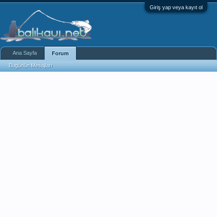
Giriş yap veya kayıt ol
Ana Sayfa
Forum
Bugünün Mesajları