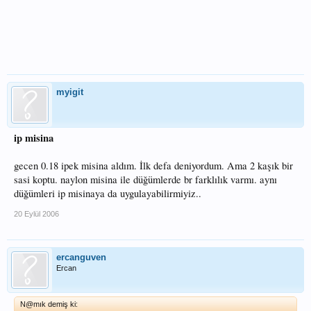
myigit
ip misina
gecen 0.18 ipek misina aldım. İlk defa deniyordum. Ama 2 kaşık bir
sasi koptu. naylon misina ile düğümlerde br farklılık varmı. aynı
düğümleri ip misinaya da uygulayabilirmiyiz..
20 Eylül 2006
ercanguven
Ercan
N@mık demiş ki: