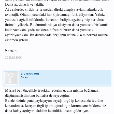
Daha az dolasir ve takilir.
At ceklerde, sirtida ve tekneden direkt asagiya avlanmalarda cok
avantajli. Oltanin ucundaki her kipirdamayi fark ediyorsun. Yalniz
yumusak agizli baliklarda, kancanin baligin agzini yirtip kurtulma
ihtimali yüksek. Bu durumlarda ya aksiyonu daha yumusak bir kamis
kullanacaksin, yada makinanin frenini biraz daha yumusak
ayarlayacaksin. Bu durumdada örgü ipin ucuna 2-4 m normal misina
eklemen yeterli.
Rasgele
20 Eylül 2006
ercanguven
Ercan
Mürsel bey öncelikle teşekkür ederim ucuna misina bağlamayı
düşünmemiştim onu bu hafta deneyeceğim.
Bende sizinle şunu paylaşayım bayağı örgü ip konusunda tecrübe
kazandımda, karışan örgü ipleri açmak için kurumasını beklerseniz
daha kolay açılıyor ıslakken kesinlikle insanı çıldırtıyor.