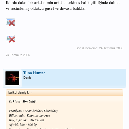
Ildirda dalan bir arkdasimin arkdasi orkinos balık çiftliğinde dalmis
ve resimlemiş oldukca gusel ve devasa balıklar
Son düzenleme:
24 Temmuz 2006
24 Temmuz 2006
Tuna Hunter
Deniz
balikci demiş ki:
↑
Orkinos, Ton balığı
Familyası : Scombridae (Thunidae)
Bilinen adı : Thunnus thynnus
Boy, uzunluk : 70-300 cm
Ağırlık, kilo : 300 kg