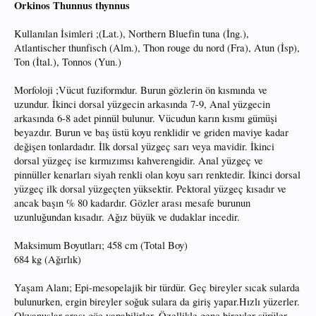
Orkinos Thunnus thynnus
Kullanılan İsimleri ;(Lat.), Northern Bluefin tuna (İng.),
Atlantischer thunfisch (Alm.), Thon rouge du nord (Fra), Atun (İsp),
Ton (İtal.), Tonnos (Yun.)
Morfoloji ;Vücut fuziformdur. Burun gözlerin ön kısmında ve
uzundur. İkinci dorsal yüzgecin arkasında 7-9, Anal yüzgecin
arkasında 6-8 adet pinnül bulunur. Vücudun karın kısmı gümüşi
beyazdır. Burun ve baş üstü koyu renklidir ve griden maviye kadar
değişen tonlardadır. İlk dorsal yüzgeç sarı veya mavidir. İkinci
dorsal yüzgeç ise kırmızımsı kahverengidir. Anal yüzgeç ve
pinnüller kenarları siyah renkli olan koyu sarı renktedir. İkinci dorsal
yüzgeç ilk dorsal yüzgeçten yüksektir. Pektoral yüzgeç kısadır ve
ancak başın % 80 kadardır. Gözler arası mesafe burunun
uzunluğundan kısadır. Ağız büyük ve dudaklar incedir.
Maksimum Boyutları; 458 cm (Total Boy)
684 kg (Ağırlık)
Yaşam Alanı; Epi-mesopelajik bir türdür. Geç bireyler sıcak sularda
bulunurken, ergin bireyler soğuk sulara da giriş yapar.Hızlı yüzerler.
Okyanuslar arası göç yapabilirler. Özellikle genç bireyler sürüler