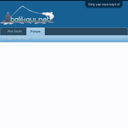
Giriş yap veya kayıt ol
Ana Sayfa
Forum
Bugünün Mesajları