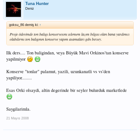
Tuna Hunter
Deniz
goksu_86 demiş ki:
↑
Proje ödevimde ton balıgı konservesını ıslemem lazım bılgısı olan bana yardımcı
olabılırmı ton balıgının konserve yapım asamaları gıbı bırsey.
Ilk ders.... Ton baligindan, veya Büyük Mavi Orkinos'tan konserve
yapilmiyor
Konserve "tonlar" palamut, yazili, uzunkanatli vs vs'den
yapiliyor........
Esas Orki olsaydi, altin degerinde bir seyler bulurduk marketlede
Saygilarimla.
21 Mayıs 2008