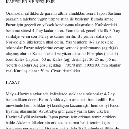
KAFESLER VE BESLEME
Orkinoslar çiftliklerde garanti altına alındıktan sonra Japon Sashimi
pazarının talebine uygun titiz ve itina ile beslenir. Burada amaç,
Pazar için geçerli en yüksek kondisyona ulaşmaktır. Kafeslerdeki
besleme süresi 4-7 ay kadar sürer. Yem olarak genellikle ilk 3-5 ay
sardalye ve en son 1-2 ay uskumru verilir. Bu yemler daha çok
Norveç gibi ülkelerden ithal edilir. Yaş yemlerle 4-7 ay beslene
orkinoslar Pazar taleplerine cevap verecek performansa (ağırlığa)
ulaşmış olurlar Kafes iskeleti ve yüzer aksam : Fiberplas (plastik)
boru Kafes Çapları : 50 m. Kafes (ağ) derinliği : 20-25 m. (15 m.
Yeterli olabilir) Ağ gözü açıklığı : 70x70 mm. (100x100 mm olanlar
var) Kuruluş alanı : 50 m. Civarı derinlikler
HASAT
Mayıs-Haziran aylarında kafeslerde stoklanan orkinoslar 4-7 ay
beslendikten donra Ekim-Aralık ayları arasında hasat edilir. Bu
mevsimde hem balıklar iyi kondisyon kazanmıştır hem de iyi Pazar
fiyatına ulaşmıştır. Avustralya gibi güney yarım küre ülkeleri
Haziran-Eylül aylarında Japon pazarı için orkinos temin ettikleri
halde Akdeniz ülkelerinin orkinos pazarına balık temini kışın
başlangıç periyodudur. Orkinoslar ilk defa 2002 yılında çiftliklerde