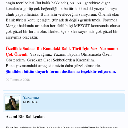
engin tecrübeleri (bu balık hakkında), vs.. vs.. gerekirse diğer
konularda görüp çok beğendiğiniz bu tür hakkındaki yazıyı buraya
alıntı yapabilirsiniz. Buna izin verileceğini sanıyorum. Önemli olan
Balık türleri konu içeriğini (tür adedi değil) genişletmek. Forumda
Mezgit hakkında aranılan her türlü bilgi MEZGİT konusunda olursa
çok güzel bir forum olur. İlerledikçe sizler sayesinde çok güzel bir
arşivimiz olacaktır.
Özellikle Sadece Bu Konudaki Balık Türü İçin Yazı Yazmamız
Çok Önemli.
Yazacağımız Yazının Faydalı Olmasınada Özen
Gösterelim. Gereksiz Özel Sohbetlerden Kaçınalım.
Bunu yazmamdaki amaç sitemizin daha güzel olmasıdır.
Şimdiden bütün duyarlı forum dostlarına teşekkür ediyorum.
20 Temmuz 2006
Yakamoz
MUSTAFA
Acemi Bir Balıkçıdan
Evet bu orkinos balığını babamlar benim çocukluğumda Maramara