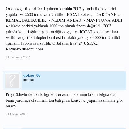
Orkinos çiftlikleri 2001 yılında kuruldu 2002 yılında ilk besilerini
yaptılar ve 2600 ton civarı ürettiler. ICCAT kotası; - DARDANEL, -
KEMAL BALIKÇILIK, - NEDİM ANBAR, - MAVİ TUNA ADLI
4 şirkete herbiri yaklaşık 1000 ton olmak üzere dağıtıldı. 2003
yılında kota dağılımı yönetmeliği değişti ve ICCAT kotası avcılara
verildi ve çiftlik talepleri serbest bırakıldı yaklaşık 3000 ton üretildi.
Tamamı Japonyaya satıldı. Ortalama fiyat 24 USD/kg
Kaynak:/sualemi.com
21 Temmuz 2007
goksu_86
goksuu
Proje ödevimde ton balıgı konservesını ıslemem lazım bılgısı olan
bana yardımcı olabılırmı ton balıgının konserve yapım asamaları gıbı
bırsey.
21 Mayıs 2008