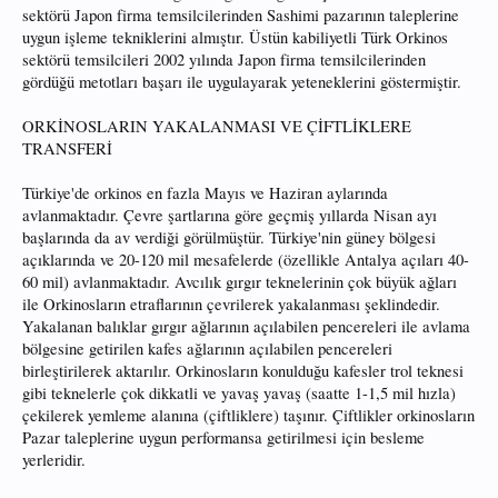
sektörü Japon firma temsilcilerinden Sashimi pazarının taleplerine
uygun işleme tekniklerini almıştır. Üstün kabiliyetli Türk Orkinos
sektörü temsilcileri 2002 yılında Japon firma temsilcilerinden
gördüğü metotları başarı ile uygulayarak yeteneklerini göstermiştir.
ORKİNOSLARIN YAKALANMASI VE ÇİFTLİKLERE
TRANSFERİ
Türkiye'de orkinos en fazla Mayıs ve Haziran aylarında
avlanmaktadır. Çevre şartlarına göre geçmiş yıllarda Nisan ayı
başlarında da av verdiği görülmüştür. Türkiye'nin güney bölgesi
açıklarında ve 20-120 mil mesafelerde (özellikle Antalya açıları 40-
60 mil) avlanmaktadır. Avcılık gırgır teknelerinin çok büyük ağları
ile Orkinosların etraflarının çevrilerek yakalanması şeklindedir.
Yakalanan balıklar gırgır ağlarının açılabilen pencereleri ile avlama
bölgesine getirilen kafes ağlarının açılabilen pencereleri
birleştirilerek aktarılır. Orkinosların konulduğu kafesler trol teknesi
gibi teknelerle çok dikkatli ve yavaş yavaş (saatte 1-1,5 mil hızla)
çekilerek yemleme alanına (çiftliklere) taşınır. Çiftlikler orkinosların
Pazar taleplerine uygun performansa getirilmesi için besleme
yerleridir.