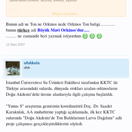
Yumurtlama Dönemi: haziran, temmuz, ağustos
Hepsini görüntüle...
Bunun adi ne Ton ne Orkinos nede Orkinos Ton baligi.............
Vücut yuvarlak olup, ön kısmı büyük, arkaya doğru incelen bir yapıya sahiptir.
türkce
Büyük Mavi Orkinos'dur.....
İki dorsal yüzgeç arasında az bir mesafe vardır. 8 veya 9 adet pinnul denen
bunun
adi
yalancı yüzgeç bulunur. Bu yüzgeçler hem sırtta, hem anal yüzgecin arkasında
......... ne zamandir beri yazmak istiyordum
bulunur. Vücudun üst tarafı koyu mavi veya siyah, yanlar gümüşi beyaz, karın
yüzgeci arasında sarkık iki et parçası bulunur. Kuyruk yüzgecinin kenarı beyaz
12 Mart 2007
renklidir.
kaynak ve resimler: sea crop university, kkgm.
ufukkula
ufuk
İstanbul Üniversitesi Su Ürünleri Fakültesi tarafından KKTC ile
Türkiye arasındaki sularda, dünyada stokları azalan orkinosların
Doğu Akdeniz'deki üreme alanlarıyla ilgili çalışma başlatıldı.
"Yunus S" araştırma gemisinin koordinatörü Doç. Dr. Saadet
Karakulak, AA muhabirine yaptığı açıklamada, ilk kez KKTC
sularında "Doğu Akdeniz'de Ton Balıklarının Larva Dağılımı" adlı
proje çalışması gerçekleştirdiklerini söyledi.