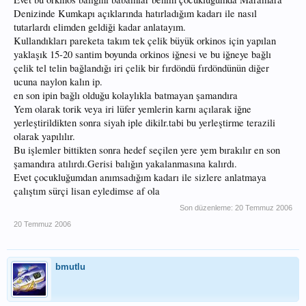
Denizinde Kumkapı açıklarında hatırladığım kadarı ile nasıl
tutarlardı elimden geldiği kadar anlatayım.
Kullandıkları pareketa takım tek çelik büyük orkinos için yapılan
yaklaşık 15-20 santim boyunda orkinos iğnesi ve bu iğneye bağlı
çelik tel telin bağlandığı iri çelik bir fırdöndü fırdöndünün diğer
ucuna naylon kalın ip.
en son ipin bağlı olduğu kolaylıkla batmayan şamandıra
Yem olarak torik veya iri lüfer yemlerin karnı açılarak iğne
yerleştirildikten sonra siyah iple dikilr.tabi bu yerleştirme terazili
olarak yapılılır.
Bu işlemler bittikten sonra hedef seçilen yere yem bırakılır en son
şamandıra atılırdı.Gerisi balığın yakalanmasına kalırdı.
Evet çocukluğumdan anımsadığım kadarı ile sizlere anlatmaya
çalıştım sürçi lisan eyledimse af ola
Son düzenleme:
20 Temmuz 2006
20 Temmuz 2006
bmutlu