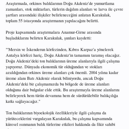
Araştırmada, orkinos balıklarının Doğu Akdeniz'de yumurtlama
zamanları, stok miktarları, türlerin dağılım alanları ve larva ile çevre
şartları arasındaki ilişkiler belirleneceğini anlatan Karakulak,
toplam 55 istasyonda araştırmanın yapılacağını belirtti.
Proje kapsamında araştırmalara Anamur-Girne arasında
başladıklarını belirten Karakulak, şunları kaydetti:
"'Mersin ve İskenderun körfezinden, Kıbrıs Karpaz'a yönelerek
Antalya körfezi hariç, Doğu Akdeniz'in tamamını taramış olacağız.
Doğu Akdeniz'deki ton balıklarının üreme alanlarıyla ilgili çalışma
yapıyoruz. Dünyada ekonomik tür olduğundan ve stokları
azaldığından orkinos üreme alanları çok önemli. 2004 yılına kadar
üreme alanı Batı Akdeniz olarak biliniyordu, ancak Doğu
Akdeniz'deki bir çalışmamızda bu bölgede de üreme alanları
olduğuna dair bulgular elde ettik. Bu araştırmayla üreme alanlarını
belirleyerek hem türün devamına hem de sürdürülebilir balıkçılığa
katkı sağlayacağız."
Ton balıklarının biyoekolojik özellikleriyle ilgili çalışma da
yürüteceklerini vurgulayan Karakulak, bu çalışma kapsamında
küresel ısınmanın balık türlerine etkileri hakkında da fikir sahibi