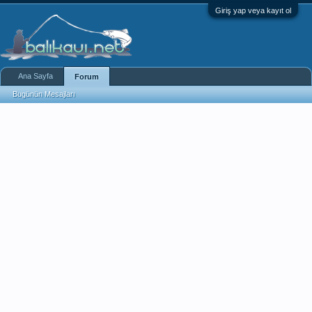
Giriş yap veya kayıt ol
Ana Sayfa
Forum
Bugünün Mesajları