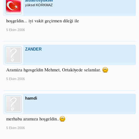
albatrosyuksel
yüksel KORKMAZ
hoşgeldin... iyi vakit geçirmen dileği ile
5 Ekim 2006
ZANDER
Aramiza hgosgeldin Mehmet, Ortaköyede selamlar.
5 Ekim 2006
hamdi
merhaba aramıza hoşgeldin..
5 Ekim 2006