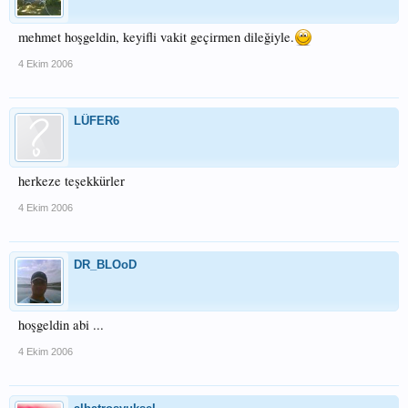
mehmet hoşgeldin, keyifli vakit geçirmen dileğiyle.
4 Ekim 2006
LÜFER6
herkeze teşekkürler
4 Ekim 2006
DR_BLOoD
hoşgeldin abi ...
4 Ekim 2006