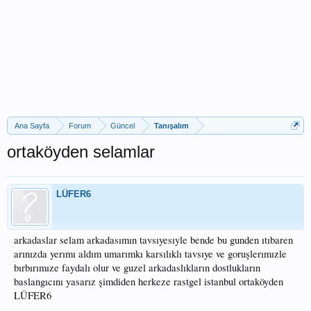
Ana Sayfa
Forum
Güncel
Tanışalım
ortaköyden selamlar
LÜFER6
arkadaslar selam arkadasımın tavsıyesıyle bende bu gunden ıtıbaren
arınızda yerımı aldım umarımkı karsılıklı tavsıye ve goruşlerımızle
bırbırımıze faydalı olur ve guzel arkadaslıkların dostlukların
baslangıcını yasarız şimdiden herkeze rastgel istanbul ortaköyden
LÜFER6