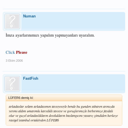
Numan
İmza ayarlarınımızı yapalım yapmayanları uyaralım.
Please
Click
3 Ekim 2006
FastFish
LÜFER6 demiş ki:
arkadaslar selam arkadasımın tavsıyesıyle bende bu gunden ıtıbaren arınızda
yerımı aldım umarımkı karsılıklı tavsıye ve goruşlerımızle bırbırımıze faydalı
olur ve guzel arkadaslıkların dostlukların baslangıcını yasarız şimdiden herkeze
rastgel istanbul ortaköyden LÜFER6