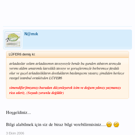
N@mık
LÜFER6 demiş ki:
arkadaslar selam arkadasımın tavsıyesıyle bende bu gunden ıtıbaren arınızda
yerımı aldım umarımkı karsılıklı tavsıye ve goruşlerımızle bırbırımıze faydalı
olur ve guzel arkadaslıkların dostlukların baslangıcını yasarız şimdiden herkeze
rastgel istanbul ortaköyden LÜFER6
simendifer]imzanızı buradan düzenleyerek isim ve doğum yılınızı yazmanızı
rica ederiz. (Soyadı zorunlu değildir)
Hoşgeldiniz...
Bilgi alabilmek için siz de biraz bilgi verebilirmisiniz....
3 Ekim 2006