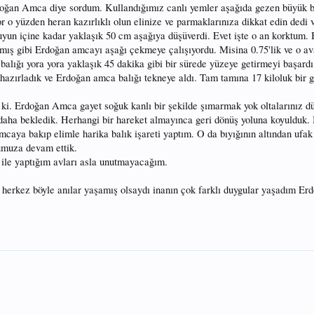
doğan Amca diye sordum. Kullandığımız canlı yemler aşağıda gezen büyük ba
 o yüzden heran kazırlıklı olun elinize ve parmaklarınıza dikkat edin dedi v
yun içine kadar yaklaşık 50 cm aşağıya düşüverdi. Evet işte o an korktum. B
rmış gibi Erdoğan amcayı aşağı çekmeye çalışıyordu. Misina 0.75'lik ve o a
balığı yora yora yaklaşık 45 dakika gibi bir sürede yüzeye getirmeyi başardı.
hazırladık ve Erdoğan amca balığı tekneye aldı. Tam tamına 17 kiloluk bir 
ki. Erdoğan Amca gayet soğuk kanlı bir şekilde şımarmak yok oltalarınız d
at daha bekledik. Herhangi bir hareket almayınca geri dönüş yoluna koyuldu
mcaya bakıp elimle harika balık işareti yaptım. O da bıyığının altından ufak
umuza devam ettik.
ile yaptığım avları asla unutmayacağım.
 herkez böyle anılar yaşamış olsaydı inanın çok farklı duygular yaşadım Er