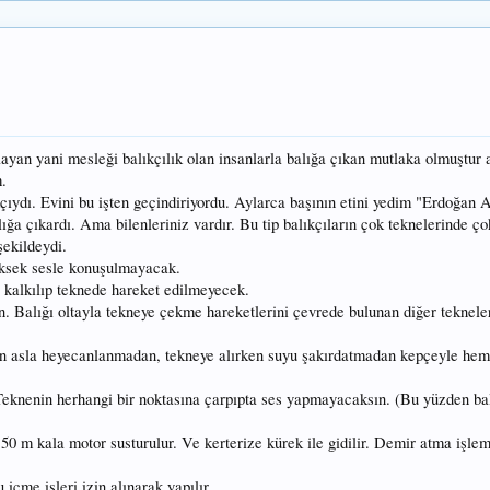
layan yani mesleği balıkçılık olan insanlarla balığa çıkan mutlaka olmuştur 
m.
çıydı. Evini bu işten geçindiriyordu. Aylarca başının etini yedim "Erdoğan
ığa çıkardı. Ama bilenleriniz vardır. Bu tip balıkçıların çok teknelerinde ço
şekildeydi.
üksek sesle konuşulmayacak.
 kalkılıp teknede hareket edilmeyecek.
n. Balığı oltayla tekneye çekme hareketlerini çevrede bulunan diğer teknel
un asla heyecanlanmadan, tekneye alırken suyu şakırdatmadan kepçeyle hem
Teknenin herhangi bir noktasına çarpıpta ses yapmayacaksın. (Bu yüzden bal
 50 m kala motor susturulur. Ve kerterize kürek ile gidilir. Demir atma işle
içme işleri izin alınarak yapılır.