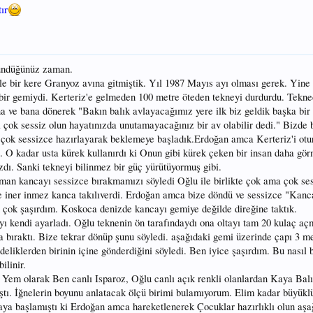
ır
şündüğünüz zaman.
e bir kere Granyoz avına gitmiştik. Yıl 1987 Mayıs ayı olması gerek. Yine K
ir gemiydi. Kerteriz'e gelmeden 100 metre öteden tekneyi durdurdu. Tekned
ve bana dönerek "Bakın balık avlayacağımız yere ilk biz geldik başka bir 
 çok sessiz olun hayatınızda unutamayacağınız bir av olabilir dedi." Bizde 
çok sessizce hazırlayarak beklemeye başladık.Erdoğan amca Kerteriz'i otu
 O kadar usta kürek kullanırdı ki Onun gibi kürek çeken bir insan daha gö
dı. Sanki tekneyi bilinmez bir güç yürütüyormuş gibi.
man kancayı sessizce bırakmamızı söyledi Oğlu ile birlikte çok ama çok ses
be iner inmez kanca takılıverdi. Erdoğan amca bize döndü ve sessizce "Kanc
 çok şaşırdım. Koskoca denizde kancayı gemiye değilde direğine taktık.
ı kendi ayarladı. Oğlu teknenin ön tarafındaydı ona oltayı tam 20 kulaç açm
a bıraktı. Bize tekrar dönüp şunu söyledi. aşağıdaki gemi üzerinde çapı 3 m
 deliklerden birinin içine gönderdiğini söyledi. Ben iyice şaşırdım. Bu nasıl b
ilinir.
di. Yem olarak Ben canlı Isparoz, Oğlu canlı açık renkli olanlardan Kaya Bal
ı. İğnelerin boyunu anlatacak ölçü birimi bulamıyorum. Elim kadar büyükl
aya başlamıştı ki Erdoğan amca hareketlenerek Çocuklar hazırlıklı olun aşa