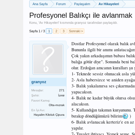
Ana Sayfa
Forum
Paylaşalım
Av Hikayeleri
Profesyonel Balıkçı ile avlanmak
Konu, '
Av Hikayeleri
' kısmında
granyoz
tarafından paylaşıldı.
Sayfa 1 / 3
1
2
3
Sonraki >
Dostlar Profesyonel olarak balık av
Bununla ilgili bir anımı anlatacağı
Çok yakın arkadaşımın babası balık
balığa götür diye". Sonunda beni bal
olur. Erdoğan amcanın kuralları şu 
1- Teknede sessiz olunacak asla y
2- Asla habersizce ve aniden ayağa
granyoz
3- Balık yakalanırsa ses çıkarmada
Mesajlar:
271
yapacaksın.
Şehir:
İzmir
4- Balık ne kadar büyük olursa ols
Favori Kamış:
alacaksın.
Olta-mızrak
5- Kullandığın takımın kurşununu. 
En İyi Avı:
Hayalim Kiloluk Çipura
bırakıp döndüğümüzü bilirim
)
6- Balık avlanacak kerteriz'e en az
yapılır.
7- Tuvalet ihtiyacı, Yemek yeme, Su 