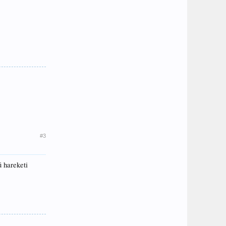
#3
ü hareketi