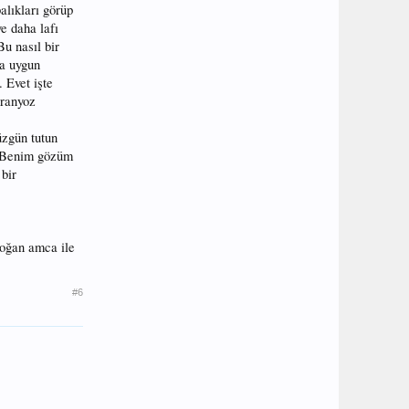
lıkları görüp
e daha lafı
u nasıl bir
va uygun
 Evet işte
granyoz
üzgün tutun
k. Benim gözüm
 bir
doğan amca ile
#6