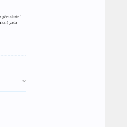
 görenlerin '
orkar) yada
#2