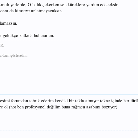
ıntılı yerlerde, O balık çekerken sen küreklere yardım edeceksin.
 sonra da kimseye anlatmayacaksın.
ulamazsın.
a geldikçe katkıda bulunurum.
R.
 özen gösterelim.
şimi forumdan tebrik ederim kendisi bir takla atmıyor tekne içinde her türl
re ol (not ben profesyonel değilim buna rağmen asabımı bozuyor)