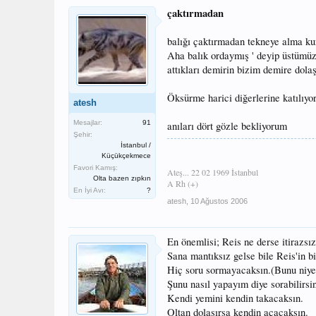
çaktırmadan
balığı çaktırmadan tekneye alma k
Aha balık ordaymış ' deyip üstümüze
attıkları demirin bizim demire dolaş
Öksürme harici diğerlerine katılıy
atesh
Mesajlar:
91
anıları dört gözle bekliyorum
Şehir:
İstanbul /
Küçükçekmece
Favori Kamış:
Ateş... 22 02 1969 İstanbul
Olta bazen zıpkın
A Rh (+)
En İyi Avı:
?
atesh
,
10 Ağustos 2006
En önemlisi; Reis ne derse itirazsı
Sana mantıksız gelse bile Reis'in bir
Hiç soru sormayacaksın.(Bunu niye 
Şunu nasıl yapayım diye sorabilirsi
Kendi yemini kendin takacaksın.
Oltan dolaşırsa kendin açacaksın.