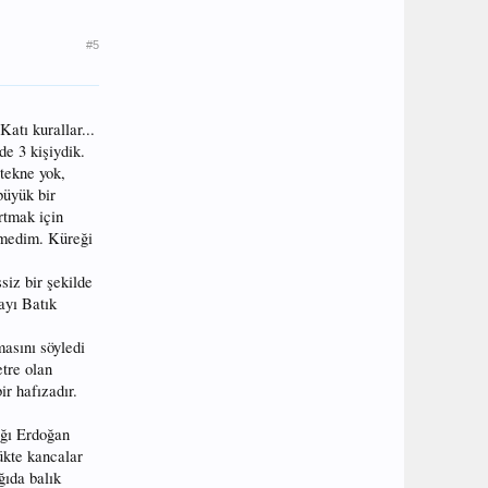
#5
atı kurallar...
e 3 kişiydik.
tekne yok,
büyük bir
rtmak için
rmedim. Küreği
siz bir şekilde
ayı Batık
asını söyledi
etre olan
ir hafızadır.
ığı Erdoğan
ükte kancalar
ğıda balık