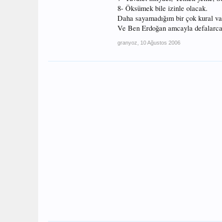
8- Öksümek bile izinle olacak.
Daha sayamadığım bir çok kural va
Ve Ben Erdoğan amcayla defalarca 
granyoz
,
10 Ağustos 2006