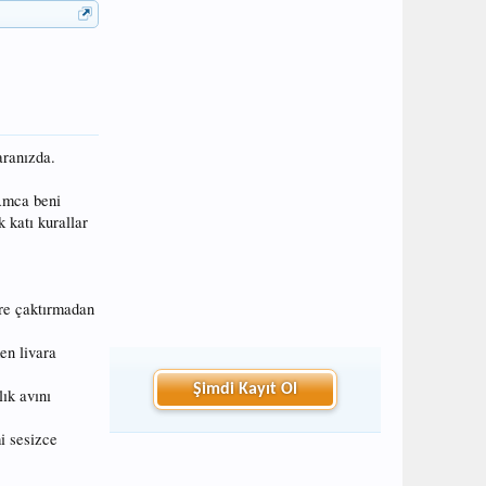
aranızda.
 Amca beni
k katı kurallar
ere çaktırmadan
en livara
Şimdi Kayıt Ol
ık avını
mi sesizce