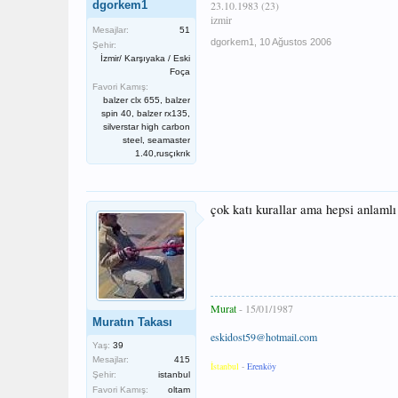
dgorkem1
23.10.1983 (23)
izmir
Mesajlar:
51
dgorkem1
,
10 Ağustos 2006
Şehir:
İzmir/ Karşıyaka / Eski
Foça
Favori Kamış:
balzer clx 655, balzer
spin 40, balzer rx135,
silverstar high carbon
steel, seamaster
1.40,rusçıkrık
çok katı kurallar ama hepsi anlaml
Murat
- 15/01/1987
Muratın Takası
eskidost59@hotmail.com
Yaş:
39
Mesajlar:
415
İstanbul
-
Erenköy
Şehir:
istanbul
Favori Kamış:
oltam