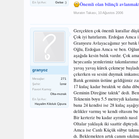
En İyi Avı:
Gelse :)
Önemli olan bilinçli avlanmakt
Muratın Takası
,
10 Ağustos 2006
Gerçekten çok önemli kurallar dü
Çok iyi hatırlarım. Erdoğan Amca il
Granyozu Avlayacağımız yer batık b
Oğlu, Erdoğan Amca ve ben. Oğluna 
aşağıda kesin balık vardır. Çok ama
heyecanla yemlerimiz takımlarımız 
yavaş yavaş kürek çekmeye başladı.
granyoz
çekerken su sesini duymak imkansız
Mesajlar:
271
Batık geminin üstüne geldiğimiz za
Şehir:
İzmir
17 kulaç kadar bıraktık ve daha di
Favori Kamış:
Geminin Direğine taktık" dedi. Ben
Olta-mızrak
Teknenin boyu 5.5 metreydi kalamay
En İyi Avı:
Hayalim Kiloluk Çipura
bana 24 kendisi ise 28 kulaç aşağıy
delikler varmış ve kendi oltasını bu
Bir kerteriz bu kadar ayrıntılı nasıl b
Oltalar yaklaşık iki saattir diptey
Amca ise Canlı Küçük sübye takmışt
dı. Beklemekten artık canım sıkılm