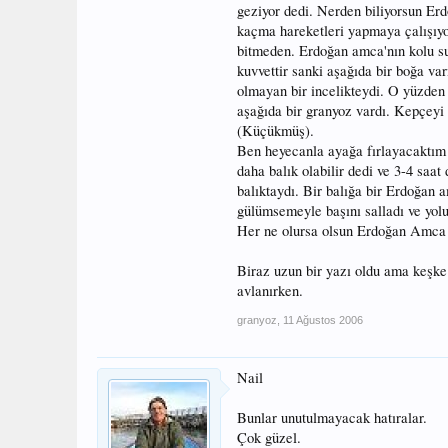
geziyor dedi. Nerden biliyorsun Er
kaçma hareketleri yapmaya çalışıyor
bitmeden. Erdoğan amca'nın kolu su
kuvvettir sanki aşağıda bir boğa va
olmayan bir incelikteydi. O yüzden 
aşağıda bir granyoz vardı. Kepçeyi 
(Küçükmüş).
Ben heyecanla ayağa fırlayacaktım 
daha balık olabilir dedi ve 3-4 sa
balıktaydı. Bir balığa bir Erdoğan a
gülümsemeyle başını salladı ve yol
Her ne olursa olsun Erdoğan Amca 
Biraz uzun bir yazı oldu ama keşke
avlanırken.
granyoz
,
11 Ağustos 2006
Nail
Bunlar unutulmayacak hatıralar.
Çok güzel.