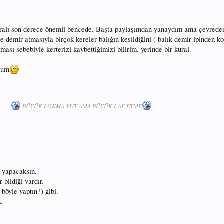
uralı son derece önemli bencede. Başta paylaşımdan yanaydım ama çevreden
 demir atmasıyla birçok kereler balığın kesildiğini ( balık demir ipinden k
ması sebebiyle kerterizi kaybettiğimizi bilirim. yerinde bir kural.
orum
BÜYÜK LOKMA YUT AMA BÜYÜK LAF ETME
z yapacaksın.
 bildiği vardır.
böyle yaptın?) gibi.
n.