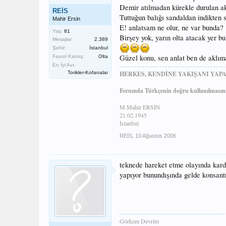
Demir atılmadan kürekle durulan ak
REİS
Tuttuğun balığı sandaldan indikten
Mahir Ersin
E! anlatsam ne olur, ne var bunda?
Yaş:
81
Birşey yok, yarın olta atacak yer b
Mesajlar:
2.389
Şehir:
İstanbul
Güzel konu, sen anlat ben de aklım
Favori Kamış:
Olta
En İyi Avı:
Torikler-Kofanalar
HERKES, KENDİNE YAKIŞANI YAPA
Forumda Türkçenin doğru kullanılmasına
M.Mahir ERSİN
21.02.1945
İstanbul
REİS
,
10 Ağustos 2006
teknede hareket etme olayında karde
yapıyor bunundışında gelde konsant
Görkem Devrim